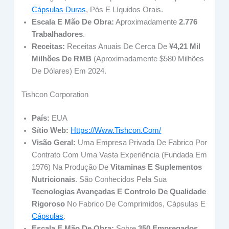
Cápsulas Duras
, Pós E Líquidos Orais.
Escala E Mão De Obra:
Aproximadamente
2.776
Trabalhadores
.
Receitas:
Receitas Anuais De Cerca De
¥4,21 Mil
Milhões De RMB
(aproximadamente $580 Milhões
De Dólares) Em 2024.
Tishcon Corporation
País:
EUA
Sítio Web:
Https://www.tishcon.com/
Visão Geral:
Uma Empresa Privada De Fabrico Por
Contrato Com Uma Vasta Experiência (fundada Em
1976) Na Produção De
Vitaminas E Suplementos
Nutricionais
. São Conhecidos Pela Sua
Tecnologias Avançadas E Controlo De Qualidade
Rigoroso
No Fabrico De Comprimidos, Cápsulas E
Cápsulas
.
Escala E Mão De Obra:
Sobre
350 Empregados
.