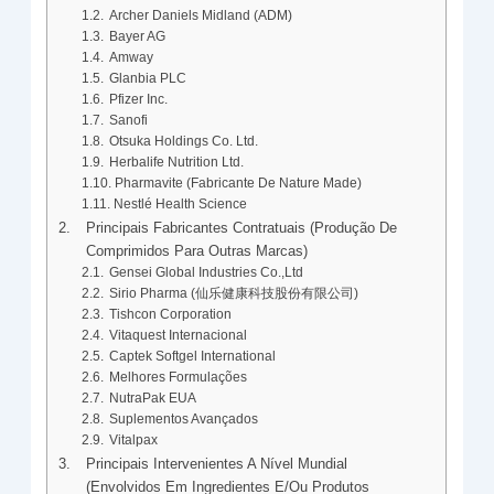
Archer Daniels Midland (ADM)
Bayer AG
Amway
Glanbia PLC
Pfizer Inc.
Sanofi
Otsuka Holdings Co. Ltd.
Herbalife Nutrition Ltd.
Pharmavite (Fabricante De Nature Made)
Nestlé Health Science
Principais Fabricantes Contratuais (produção De
Comprimidos Para Outras Marcas)
Gensei Global Industries Co.,Ltd
Sirio Pharma (仙乐健康科技股份有限公司)
Tishcon Corporation
Vitaquest Internacional
Captek Softgel International
Melhores Formulações
NutraPak EUA
Suplementos Avançados
Vitalpax
Principais Intervenientes A Nível Mundial
(envolvidos Em Ingredientes E/ou Produtos