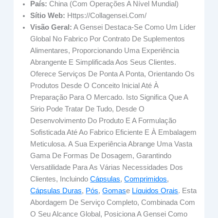
País:
China (com Operações A Nível Mundial)
Sítio Web:
Https://collagensei.com/
Visão Geral:
A Gensei Destaca-Se Como Um Líder
Global No Fabrico Por Contrato De Suplementos
Alimentares, Proporcionando Uma Experiência
Abrangente E Simplificada Aos Seus Clientes.
Oferece Serviços De Ponta A Ponta, Orientando Os
Produtos Desde O Conceito Inicial Até À
Preparação Para O Mercado. Isto Significa Que A
Sirio Pode Tratar De Tudo, Desde O
Desenvolvimento Do Produto E A Formulação
Sofisticada Até Ao Fabrico Eficiente E À Embalagem
Meticulosa. A Sua Experiência Abrange Uma Vasta
Gama De Formas De Dosagem, Garantindo
Versatilidade Para As Várias Necessidades Dos
Clientes, Incluindo
Cápsulas
,
Comprimidos
,
Cápsulas Duras
,
Pós
,
Gomas
E
Líquidos Orais
. Esta
Abordagem De Serviço Completo, Combinada Com
O Seu Alcance Global, Posiciona A Gensei Como