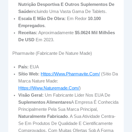
Nutrição Desportiva E Outros Suplementos De
Saúde
Incluindo Uma Vasta Gama De Tablets.
Escala E Mão De Obra:
Em Redor
10.100
Empregados
.
Receitas:
Aproximadamente
$5.0624 Mil Milhões
De USD
Em 2023.
Pharmavite (Fabricante De Nature Made)
País:
EUA
Sítio Web:
Https://www.pharmavite.com/
(sítio Da
Marca Nature Made:
Https://www.naturemade.com/
)
Visão Geral:
Um Fabricante Líder Nos EUA De
Suplementos Alimentares
A Empresa É Conhecida
Principalmente Pela Sua Marca Principal,
Naturalmente Fabricado
. A Sua Atividade Centra-
Se Em Produtos De Qualidade E Cientificamente
Comprovados, Com Muitas Ofertas Sob A Forma