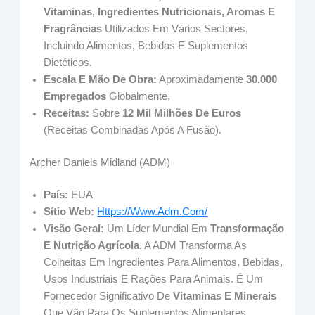
Vitaminas, Ingredientes Nutricionais, Aromas E
Fragrâncias
Utilizados Em Vários Sectores,
Incluindo Alimentos, Bebidas E Suplementos
Dietéticos.
Escala E Mão De Obra:
Aproximadamente
30.000
Empregados
Globalmente.
Receitas:
Sobre
12 Mil Milhões De Euros
(receitas Combinadas Após A Fusão).
Archer Daniels Midland (ADM)
País:
EUA
Sítio Web:
Https://www.adm.co
M
/
Visão Geral:
Um Líder Mundial Em
Transformação
E Nutrição Agrícola
. A ADM Transforma As
Colheitas Em Ingredientes Para Alimentos, Bebidas,
Usos Industriais E Rações Para Animais. É Um
Fornecedor Significativo De
Vitaminas E Minerais
Que Vão Para Os Suplementos Alimentares.