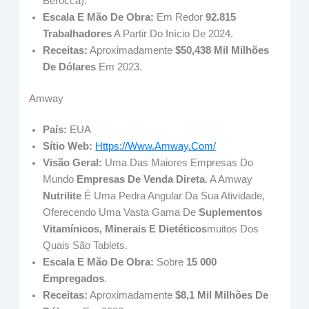
Berocca).
Escala E Mão De Obra:
Em Redor
92.815
Trabalhadores
A Partir Do Início De 2024.
Receitas:
Aproximadamente
$50,438 Mil Milhões
De Dólares
Em 2023.
Amway
País:
EUA
Sítio Web:
Https://www.amway.com/
Visão Geral:
Uma Das Maiores Empresas Do
Mundo
Empresas De Venda Direta
. A Amway
Nutrilite
É Uma Pedra Angular Da Sua Atividade,
Oferecendo Uma Vasta Gama De
Suplementos
Vitamínicos, Minerais E Dietéticos
Muitos Dos
Quais São Tablets.
Escala E Mão De Obra:
Sobre
15 000
Empregados
.
Receitas:
Aproximadamente
$8,1 Mil Milhões De