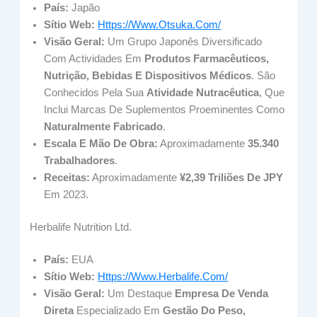
País:
Japão
Sítio Web:
Https://www.otsuka.com/
Visão Geral:
Um Grupo Japonês Diversificado
Com Actividades Em
Produtos Farmacêuticos,
Nutrição, Bebidas E Dispositivos Médicos
. São
Conhecidos Pela Sua
Atividade Nutracêutica
, Que
Inclui Marcas De Suplementos Proeminentes Como
Naturalmente Fabricado
.
Escala E Mão De Obra:
Aproximadamente
35.340
Trabalhadores
.
Receitas:
Aproximadamente
¥2,39 Triliões De JPY
Em 2023.
Herbalife Nutrition Ltd.
País:
EUA
Sítio Web:
Https://www.herbalife.com/
Visão Geral:
Um Destaque
Empresa De Venda
Direta
Especializado Em
Gestão Do Peso,