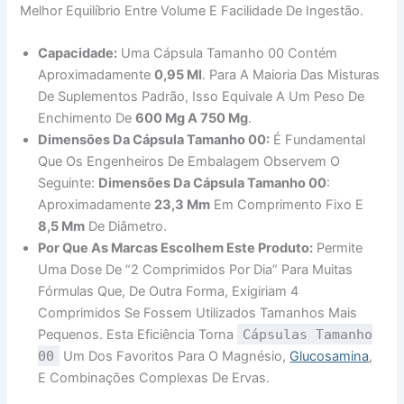
Melhor Equilíbrio Entre Volume E Facilidade De Ingestão.
Capacidade:
Uma Cápsula Tamanho 00 Contém
Aproximadamente
0,95 Ml
. Para A Maioria Das Misturas
De Suplementos Padrão, Isso Equivale A Um Peso De
Enchimento De
600 Mg A 750 Mg
.
Dimensões Da Cápsula Tamanho 00:
É Fundamental
Que Os Engenheiros De Embalagem Observem O
Seguinte:
Dimensões Da Cápsula Tamanho 00
:
Aproximadamente
23,3 Mm
Em Comprimento Fixo E
8,5 Mm
De Diâmetro.
Por Que As Marcas Escolhem Este Produto:
Permite
Uma Dose De “2 Comprimidos Por Dia” Para Muitas
Fórmulas Que, De Outra Forma, Exigiriam 4
Comprimidos Se Fossem Utilizados Tamanhos Mais
Pequenos. Esta Eficiência Torna
Cápsulas Tamanho
00
Um Dos Favoritos Para O Magnésio,
Glucosamina
,
E Combinações Complexas De Ervas.