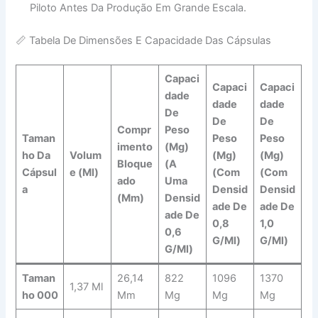
Piloto Antes Da Produção Em Grande Escala.
📏 Tabela De Dimensões E Capacidade Das Cápsulas
Capaci
Capaci
Capaci
Dade
Dade
Dade
De
De
De
Compr
Peso
Taman
Peso
Peso
Imento
(mg)
Ho Da
Volum
(mg)
(mg)
Bloque
(a
Cápsul
E (ml)
(com
(com
Ado
Uma
A
Densid
Densid
(mm)
Densid
Ade De
Ade De
Ade De
0,8
1,0
0,6
G/ml)
G/ml)
G/ml)
Taman
26,14
822
1096
1370
1,37 Ml
Ho 000
Mm
Mg
Mg
Mg