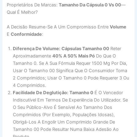
Proprietários De Marcas:
Tamanho Da Cápsula 0 Vs 00
—
Qual É Melhor?
A Decisão Resume-Se A Um Compromisso Entre
Volume
E
Conformidade
:
Diferença De Volume:
Cápsulas Tamanho 00
Reter
Aproximadamente
40% A 50% Mais Pó
Do Que O
Tamanho 0. Se A Sua Fórmula Requer 1500 Mg Por Dia,
Usar O Tamanho 00 Significa Que O Consumidor Toma
2 Comprimidos; Usar O Tamanho 0 Pode Requerer 3 Ou
4 Comprimidos.
Facilidade De Deglutição:
Tamanho 0
É O Vencedor
Indiscutível Em Termos De Experiência Do Utilizador. Se
O Seu Público-Alvo É Sensível Ao Tamanho Dos
Comprimidos (por Exemplo, Populações Idosas),
Obrigá-Los A Engolir Um Comprimido Grande De
Tamanho 00 Pode Resultar Numa Baixa Adesão Ao
Produto.