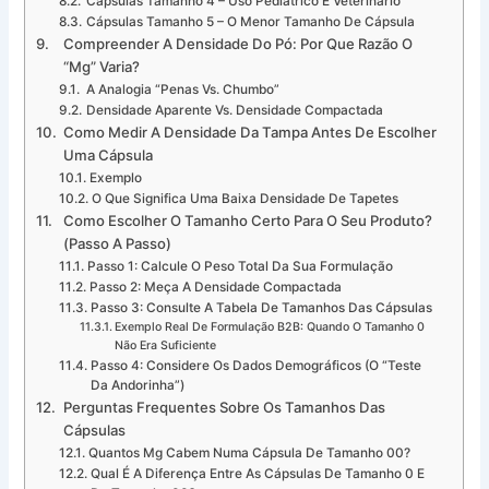
Cápsulas Tamanho 4 – Uso Pediátrico E Veterinário
Cápsulas Tamanho 5 – O Menor Tamanho De Cápsula
Compreender A Densidade Do Pó: Por Que Razão O
“mg” Varia?
A Analogia “Penas Vs. Chumbo”
Densidade Aparente Vs. Densidade Compactada
Como Medir A Densidade Da Tampa Antes De Escolher
Uma Cápsula
Exemplo
O Que Significa Uma Baixa Densidade De Tapetes
Como Escolher O Tamanho Certo Para O Seu Produto?
(Passo A Passo)
Passo 1: Calcule O Peso Total Da Sua Formulação
Passo 2: Meça A Densidade Compactada
Passo 3: Consulte A Tabela De Tamanhos Das Cápsulas
Exemplo Real De Formulação B2B: Quando O Tamanho 0
Não Era Suficiente
Passo 4: Considere Os Dados Demográficos (o “teste
Da Andorinha”)
Perguntas Frequentes Sobre Os Tamanhos Das
Cápsulas
Quantos Mg Cabem Numa Cápsula De Tamanho 00?
Qual É A Diferença Entre As Cápsulas De Tamanho 0 E