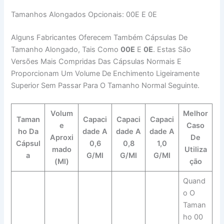
Tamanhos Alongados Opcionais: 00E E 0E
Alguns Fabricantes Oferecem Também Cápsulas De
Tamanho Alongado, Tais Como
00E
E
0E
. Estas São
Versões Mais Compridas Das Cápsulas Normais E
Proporcionam Um Volume De Enchimento Ligeiramente
Superior Sem Passar Para O Tamanho Normal Seguinte.
Volum
Melhor
Taman
Capaci
Capaci
Capaci
E
Caso
Ho Da
Dade A
Dade A
Dade A
Aproxi
De
Cápsul
0,6
0,8
1,0
Mado
Utiliza
A
G/ml
G/ml
G/ml
(ml)
Ção
Quand
O O
Taman
Ho 00