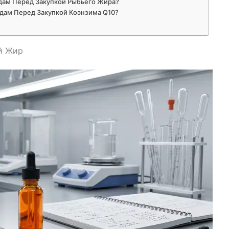
дам Перед Закупкой Рыбьего Жира?
дам Перед Закупкой Коэнзима Q10?
й Жир