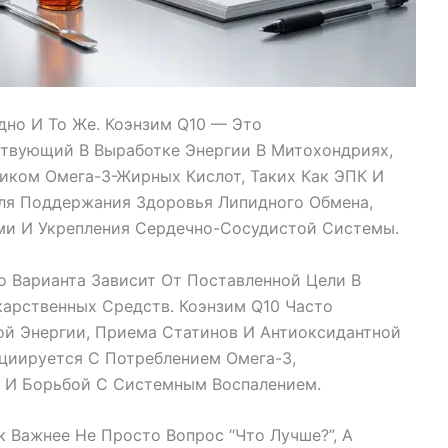
дно И То Же. Коэнзим Q10 — Это
твующий В Выработке Энергии В Митохондриях,
иком Омега-3-Жирных Кислот, Таких Как ЭПК И
ля Поддержания Здоровья Липидного Обмена,
и И Укрепления Сердечно-Сосудистой Системы.
 Варианта Зависит От Поставленной Цели В
арственных Средств. Коэнзим Q10 Часто
ой Энергии, Приема Статинов И Антиоксидантной
иируется С Потреблением Омега-3,
 И Борьбой С Системным Воспалением.
 Важнее Не Просто Вопрос “что Лучше?”, А