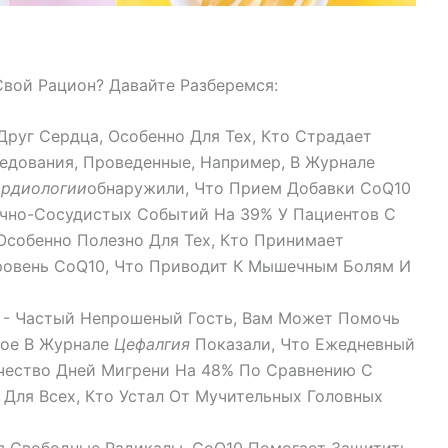
вой Рацион? Давайте Разберемся:
руг Сердца, Особенно Для Тех, Кто Страдает
едования, Проведенные, Например, В Журнале
ардиологии
Обнаружили, Что Прием Добавки CoQ10
чно-Сосудистых Событий На 39% У Пациентов С
Особенно Полезно Для Тех, Кто Принимает
ровень CoQ10, Что Приводит К Мышечным Болям И
 - Частый Непрошеный Гость, Вам Может Помочь
ное В Журнале
Цефалгия
Показали, Что Ежедневный
чество Дней Мигрени На 48% По Сравнению С
Для Всех, Кто Устал От Мучительных Головных