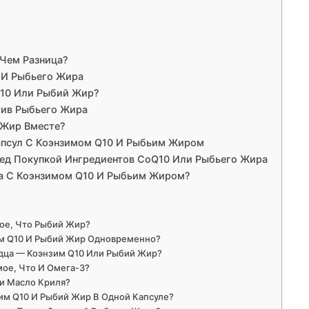
 Чем Разница?
 И Рыбьего Жира
Q10 Или Рыбий Жир?
тив Рыбьего Жира
 Жир Вместе?
апсул С Коэнзимом Q10 И Рыбьим Жиром
ред Покупкой Ингредиентов CoQ10 Или Рыбьего Жира
а С Коэнзимом Q10 И Рыбьим Жиром?
мое, Что Рыбий Жир?
м Q10 И Рыбий Жир Одновременно?
рдца — Коэнзим Q10 Или Рыбий Жир?
мое, Что И Омега-3?
и Масло Криля?
им Q10 И Рыбий Жир В Одной Капсуле?