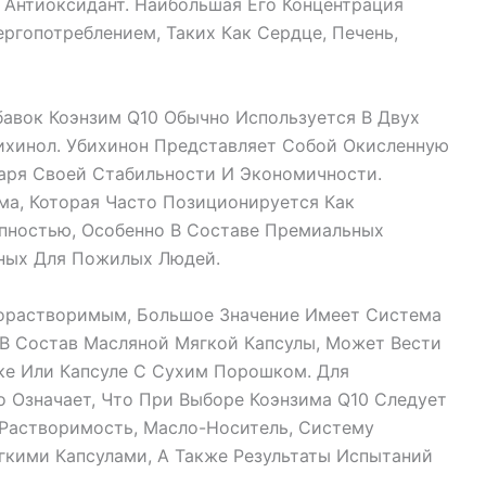
 Антиоксидант. Наибольшая Его Концентрация
ргопотреблением, Таких Как Сердце, Печень,
авок Коэнзим Q10 Обычно Используется В Двух
ихинол. Убихинон Представляет Собой Окисленную
ря Своей Стабильности И Экономичности.
ма, Которая Часто Позиционируется Как
пностью, Особенно В Составе Премиальных
ных Для Пожилых Людей.
орастворимым, Большое Значение Имеет Система
 В Состав Масляной Мягкой Капсулы, Может Вести
ке Или Капсуле С Сухим Порошком. Для
 Означает, Что При Выборе Коэнзима Q10 Следует
 Растворимость, Масло-Носитель, Систему
гкими Капсулами, А Также Результаты Испытаний