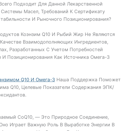
Всего Подходит Для Данной Лекарственной
 Системы Масел, Требований К Сертификату
 Стабильности И Рыночного Позиционирования?
родуктов Коэнзим Q10 И Рыбий Жир Не Являются
 Качестве Взаимодополняющих Ингредиентов,
лах, Разработанных С Учетом Потребностей
я И Позиционирования Как Источника Омега-3
энзимом Q10 И Омега-3
Наша Поддержка Поможет
ма Q10, Целевые Показатели Содержания ЭПК/
ксидантов.
ваемый CoQ10, — Это Природное Соединение,
Оно Играет Важную Роль В Выработке Энергии В