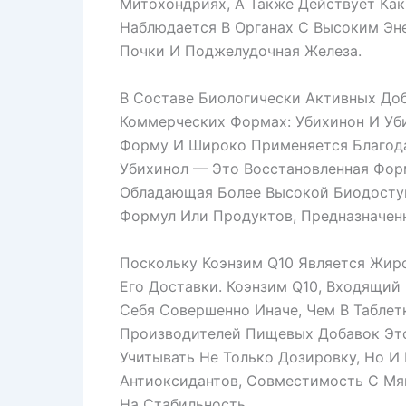
Митохондриях, А Также Действует Как
Наблюдается В Органах С Высоким Эне
Почки И Поджелудочная Железа.
В Составе Биологически Активных Доб
Коммерческих Формах: Убихинон И Уб
Форму И Широко Применяется Благода
Убихинол — Это Восстановленная Фор
Обладающая Более Высокой Биодосту
Формул Или Продуктов, Предназначен
Поскольку Коэнзим Q10 Является Жир
Его Доставки. Коэнзим Q10, Входящий
Себя Совершенно Иначе, Чем В Таблет
Производителей Пищевых Добавок Это
Учитывать Не Только Дозировку, Но И
Антиоксидантов, Совместимость С Мя
На Стабильность.