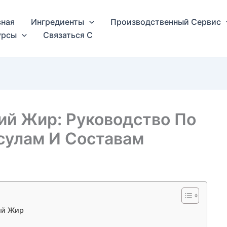
вная
Ингредиенты
Производственный Сервис
урсы
Связаться С
ий Жир: Руководство По
сулам И Составам
ий Жир