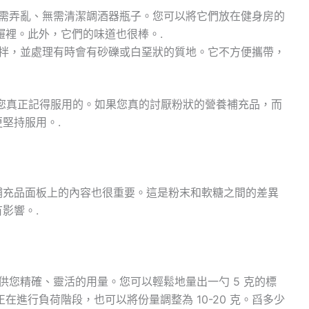
需弄亂、無需清潔調酒器瓶子。您可以將它們放在健身房的
屜裡。此外，它們的味道也很棒。.
拌，並處理有時會有砂礫或白堊狀的質地。它不方便攜帶，
您真正記得服用的。如果您真的討厭粉狀的營養補充品，而
堅持服用。.
補充品面板上的內容也很重要。這是粉末和軟糖之間的差異
影響。.
您精確、靈活的用量。您可以輕鬆地量出一勺 5 克的標
進行負荷階段，也可以將份量調整為 10-20 克。舀多少