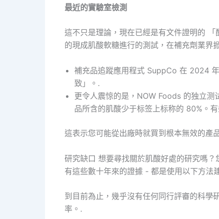
最近的實驗室檢測
這不只是理論，現在已經是有文件證明的 「醜聞
的現成肌酸軟糖進行的測試，在補充劑業界掀
補充品追蹤應用程式 SuppCo 在 20
致」。.
更令人震惊的是，NOW Foods 的独立
品所含的肌酸少于标签上标称的 80%。
這表示您可能從出廠時就買到根本無效的產品
研究缺口 想要尋找關於肌酸好處的研究嗎？
有這些數十年來的證據 - 都是使用以下方法
到目前為止，幾乎沒有任何同行評審的科學
率。.