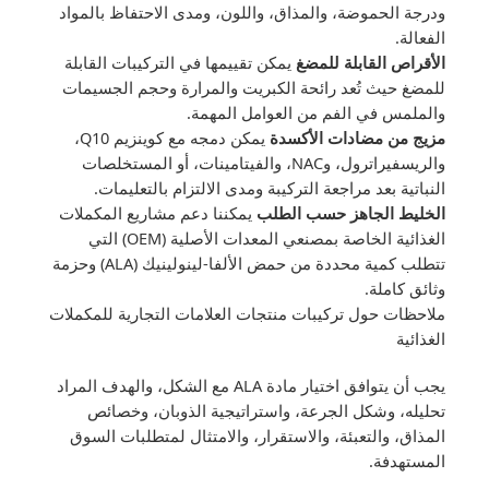
ودرجة الحموضة، والمذاق، واللون، ومدى الاحتفاظ بالمواد
الفعالة.
الأقراص القابلة للمضغ
يمكن تقييمها في التركيبات القابلة
للمضغ حيث تُعد رائحة الكبريت والمرارة وحجم الجسيمات
والملمس في الفم من العوامل المهمة.
مزيج من مضادات الأكسدة
يمكن دمجه مع كوينزيم Q10،
والريسفيراترول، وNAC، والفيتامينات، أو المستخلصات
النباتية بعد مراجعة التركيبة ومدى الالتزام بالتعليمات.
الخليط الجاهز حسب الطلب
يمكننا دعم مشاريع المكملات
الغذائية الخاصة بمصنعي المعدات الأصلية (OEM) التي
تتطلب كمية محددة من حمض الألفا-لينولينيك (ALA) وحزمة
وثائق كاملة.
ملاحظات حول تركيبات منتجات العلامات التجارية للمكملات
الغذائية
يجب أن يتوافق اختيار مادة ALA مع الشكل، والهدف المراد
تحليله، وشكل الجرعة، واستراتيجية الذوبان، وخصائص
المذاق، والتعبئة، والاستقرار، والامتثال لمتطلبات السوق
المستهدفة.