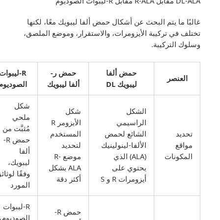
DL-ALA مقابل R-ALA مقابل R-ليبوات الصوديوم
غالبًا ما يتم البحث عن أشكال حمض ألفا ليبويك معًا، لكنها
تختلف في تركيبة الأيزومرات، والاستقرار، وموضع الملصق،
وسلوك التركيبة.
حمض ألفا
حمض ر-
R-ليبوات
العنصر
ليبويك DL
ألفا ليبويك
الصوديوم
شكل
الشكل
شكل
ملحي
الراسيمي
الأيزومر R
مُثبَّت من
تحديد
الشائع لحمض
المستخدم
حمض R-
مواقع
الألفا-لينولينيك
لتحديد
ألفا
المكونات
(ALA) الذي
موضع R-
ليبويك،
يحتوي على
ALA بشكل
وفقًا لوثائق
أيزومرات R و S
أكثر دقة
المورد
R-ليبوات
حمض R-
الصوديوم،