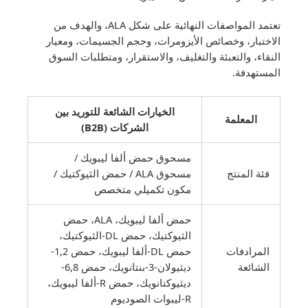
تعتمد المواصفات النهائية على شكل ALA، والهدف من
الاختبار، وخصائص الأيزومرات، وحجم الجسيمات، ومعيار
النقاء، والتعبئة والتغليف، والاستقرار، ومتطلبات السوق
المستهدفة.
الخيارات الشائعة للتوريد بين
المعلمة
الشركات (B2B)
مسحوق حمض ألفا ليبويك /
فئة المنتج
مسحوق ALA / حمض الثيوكتيك /
مكون تكميلي متخصص
حمض ألفا ليبويك، ALA، حمض
الثيوكتيك، حمض DL-الثيوكتيك،
المرادفات
حمض DL-ألفا ليبويك، حمض 1,2-
الشائعة
ديثيولان-3-بنتانويك، حمض 6,8-
ديثيوكتانويك، حمض R-ألفا ليبويك،
R-ليبوات الصوديوم