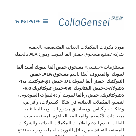
%P6TP6T %
مورد مكونات المكملات الغذائية المتخصصة بالجملة
شركة تصنيع مسحوق حمض ألفا ليبويك ومورد ALA بالجملة
مستلزمات «جينسي»
مسحوق حمض ألفا ليبويك أسيد ألفا
ليبويك
، والمعروف أيضًا باسم
مسحوق ALA
,
حمض
الثيوكتيك
,
حمض ألفا ليبويك DL
,
حمض دي-ثيوكتيك
,
1،2-
ديثيولان-3-حمض البنتانويك
,
6،8-حمض ثيوكتانويك 6،8-
ديثيوكتانويك
,
حمض ر-ألفا ليبويك
أو
R-ليبوات الصوديوم
, ،
لتصنيع المكملات الغذائية في شكل كبسولات، وأقراص،
وعلكات، وأكياس، ومساحيق مشروبات، ومخاليط غنية
بمضادات الأكسدة، والمخاليط الجاهزة المصنعة حسب
الطلب. نقدم الدعم لعلامات المكملات الغذائية والشركات
المصنعة التعاقدية من خلال التوريد بالجملة، ومراجعة نتائج