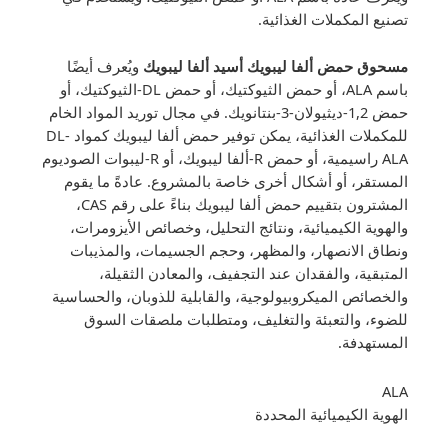
تصنيع المكملات الغذائية.
مسحوق حمض ألفا ليبويك أسيد ألفا ليبويك
ويُعرف أيضًا
باسم ALA، أو حمض الثيوكتيك، أو حمض DL-الثيوكتيك، أو
حمض 1,2-ديثيولان-3-بنتانويك. في مجال توريد المواد الخام
للمكملات الغذائية، يمكن توفير حمض ألفا ليبويك كمواد DL-
ALA راسيمية، أو حمض R-ألفا ليبويك، أو R-ليبوات الصوديوم
المستقر، أو أشكال أخرى خاصة بالمشروع. عادةً ما يقوم
المشترون بتقييم حمض ألفا ليبويك بناءً على رقم CAS،
والهوية الكيميائية، ونتائج التحليل، وخصائص الأيزومرات،
ونطاق الانصهار، والمظهر، وحجم الجسيمات، والمذيبات
المتبقية، والفقدان عند التجفيف، والمعادن الثقيلة،
والخصائص الميكروبيولوجية، والقابلية للذوبان، والحساسية
للضوء، والتعبئة والتغليف، ومتطلبات ملصقات السوق
المستهدفة.
ALA
الهوية الكيميائية المحددة