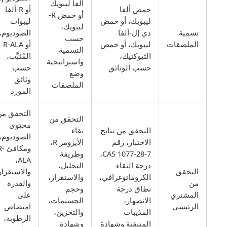
ألفا ليبويك
حمض ألفا
أو R-ألفا
أو حمض R-
ليبويك، أو حمض
ليبوات
ليبويك،
تسمية
دي إل-ألفا
الصوديوم،
حسب
الملصقات
ليبويك، أو حمض
أو R-ALA
التسمية
الثيوكتيك،
المُثبَّت،
واستراتيجية
حسب الوثائق
حسب
وضع
وثائق
الملصقات
المورد
التحقق من
التحقق من
محتوى
التحقق من نتائج
نقاء
الصوديوم،
الاختبار، رقم
الأيزومر R،
ومكافئ R-
CAS 1077-28-7،
وطريقة
ALA،
درجة النقاء
التحليل،
التحقق
والاستقرار،
الكروماتوغرافي،
والاستقرار،
من
والقدرة
نطاق درجة
وحجم
المشتري
على
الانصهار،
الجسيمات،
الرئيسي
امتصاص
المذيبات
والتخزين،
الرطوبة،
المتبقية وشهادة
وشهادة