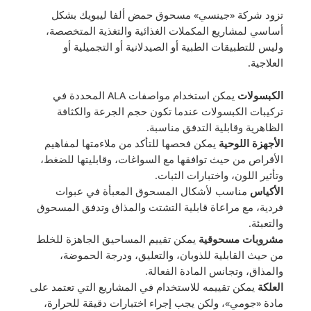
تزود شركة «جينسي» مسحوق حمض ألفا ليبويك بشكل
أساسي لمشاريع المكملات الغذائية والتغذية المتخصصة،
وليس للتطبيقات الطبية أو الصيدلانية أو التجميلية أو
العلاجية.
الكبسولات
يمكن استخدام مواصفات ALA المحددة في
تركيبات الكبسولات عندما تكون حجم الجرعة والكثافة
الظاهرية وقابلية التدفق مناسبة.
الأجهزة اللوحية
يمكن فحصها للتأكد من ملاءمتها لمفاهيم
الأقراص من حيث توافقها مع السواغات، وقابليتها للضغط،
وتأثير اللون، واختبارات الثبات.
الأكياس
مناسب لأشكال المسحوق المعبأة في عبوات
فردية، مع مراعاة قابلية التشتت والمذاق وتدفق المسحوق
والتعبئة.
مشروبات مسحوقية
يمكن تقييم المساحيق الجاهزة للخلط
من حيث القابلية للذوبان، والتعليق، ودرجة الحموضة،
والمذاق، وتجانس المادة الفعالة.
العلكة
يمكن تقييمه للاستخدام في المشاريع التي تعتمد على
مادة «جومي»، ولكن يجب إجراء اختبارات دقيقة للحرارة،