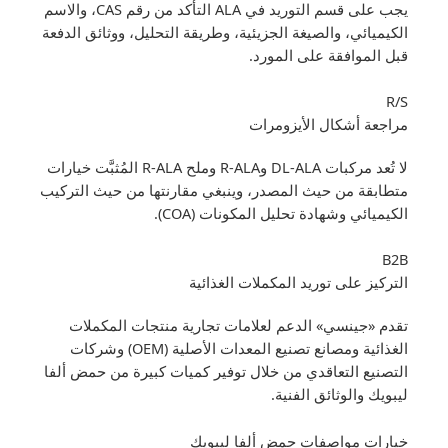
يجب على قسم التوريد في ALA التأكد من رقم CAS، والاسم
الكيميائي، والصيغة الجزيئية، وطريقة التحليل، ووثائق الدفعة
قبل الموافقة على المورد.
R/S
مراجعة أشكال الأيزومرات
لا تُعد مركبات DL-ALA وR-ALA وملح R-ALA المُثبَّت خيارات
متطابقة من حيث المصدر، وينبغي مقارنتها من حيث التركيب
الكيميائي وشهادة تحليل المكونات (COA).
B2B
التركيز على توريد المكملات الغذائية
تقدم «جينسي» الدعم لعلامات تجارية منتجات المكملات
الغذائية ومصانع تصنيع المعدات الأصلية (OEM) وشركات
التصنيع التعاقدي من خلال توفير كميات كبيرة من حمض ألفا
ليبويك والوثائق الفنية.
خيارات مواصفات حمض ألفا ليبويك