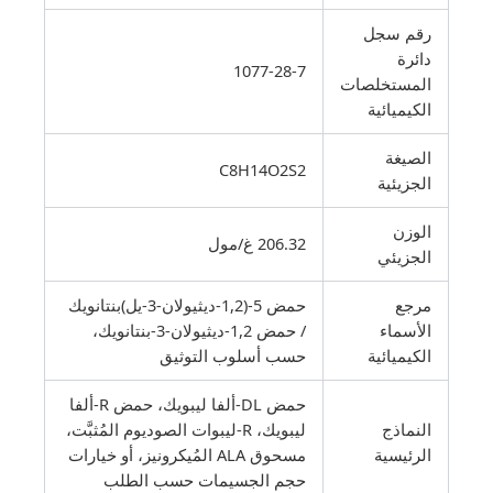
رقم سجل
دائرة
1077-28-7
المستخلصات
الكيميائية
الصيغة
C8H14O2S2
الجزيئية
الوزن
206.32 غ/مول
الجزيئي
مرجع
حمض 5-(1,2-ديثيولان-3-يل)بنتانويك
الأسماء
/ حمض 1,2-ديثيولان-3-بنتانويك،
الكيميائية
حسب أسلوب التوثيق
حمض DL-ألفا ليبويك، حمض R-ألفا
النماذج
ليبويك، R-ليبوات الصوديوم المُثبَّت،
الرئيسية
مسحوق ALA المُيكرونيز، أو خيارات
حجم الجسيمات حسب الطلب