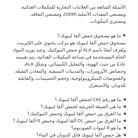
الأسئلة الشائعة من العلامات التجارية للمكملات الغذائية،
ومصنعي المعدات الأصلية (OEM)، ومصنعي التعاقد،
ومشتري المكونات.
ما هو مسحوق حمض ألفا ليبويك؟
مسحوق حمض ألفا ليبويك هو مركب يحتوي على الكبريت،
ويُعرف أيضًا باسم ALA أو حمض الثيوكتيك. وعند توريد المواد
الخام المستخدمة في صناعة المكملات الغذائية، يتم تقييمه
عادةً من حيث الهوية، والتحليل الكيميائي، وشكل ALA،
وخصائص الأيزومرات، والمذيبات المتبقية، والمعادن الثقيلة،
والفحوصات الميكروبيولوجية، وحجم الجسيمات، والقابلية
للذوبان، والاستقرار.
ما هو رقم CAS لحمض ألفا ليبويك؟
ما هي الصيغة الجزيئية لحمض ألفا ليبويك؟
ما الفرق بين حمض ألفا ليبويك وحمض الثيوكتيك؟
ما الفرق بين حمض DL-ألفا ليبويك وحمض R-ألفا ليبويك؟
ما هو R-ليبوات الصوديوم؟
هل حمض ألفا ليبويك قابل للذوبان في الماء؟