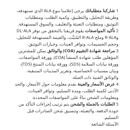
1
شاركنا متطلباتك
يرجى إعلامنا بنوع ALA الذي تستهدفه،
وطريقة التحليل، والتطبيق، وكمية الطلب، ومتطلبات
التوثيق، ومتطلبات التعبئة والتغليف، والسوق المستهدفة.
2
تأكيد المواصفات
يقوم فريقنا بالتحقق من توفر DL-ALA
وR-ALA وملح R-ALA المُثبَّت، والقيمة المستهدفة للتحليل،
وحجم الجسيمات، وتوافر العينات، وخيارات التوثيق.
3
مراجعة شهادة التقييم (COA) والوثائق
يمكن للمشترين
المؤهلين طلب شهادة المنشأ (COA)، وورقة المواصفات،
وورقة بيانات السلامة (SDS)، وورقة بيانات المنتج (TDS)،
وبيان مسببات الحساسية، وتقرير المذيبات المتبقية،
والوثائق الفنية ذات الصلة.
4
عرض الأسعار والعينة
نقدم معلومات حول الأسعار، والحد
الأدنى لكمية الطلب، ومدة التسليم، وتوافر العينات،
ومعلومات الشحن بناءً على المواصفات المحددة.
5
الطلبات بالجملة والشحن
يتم ترتيب إجراءات التأكد من
جودة الدفعة، والتعبئة، وتنسيق شحن الصادرات قبل
التسليم.
الأسئلة الشائعة