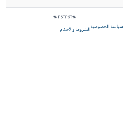
%P6TP6T %
ياسة الخصوصية
الشروط والأحكام