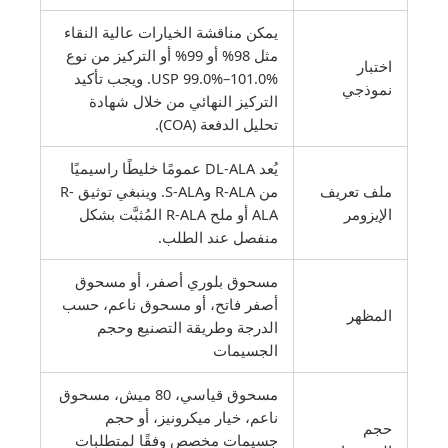
يمكن مناقشة الخيارات عالية النقاء
مثل 98% أو 99% أو التركيز من نوع
اختبار
USP 99.0%–101.0%. ويجب تأكيد
نموذجي
التركيز النهائي من خلال شهادة
تحليل الدفعة (COA).
يُعد DL-ALA عمومًا خليطًا راسيميًا
ملف تعريف
من R-ALA وS-ALA. وينبغي توثيق R-
الإيزومر
ALA أو ملح R-ALA المُثبَّت بشكل
منفصل عند الطلب.
مسحوق بلوري أصفر، أو مسحوق
أصفر فاتح، أو مسحوق ناعم، حسب
المظهر
الدرجة وطريقة التصنيع وحجم
الجسيمات
مسحوق قياسي، 80 ميش، مسحوق
ناعم، خيار ميكرونيز، أو حجم
حجم
جسيمات مخصص وفقًا لمتطلبات