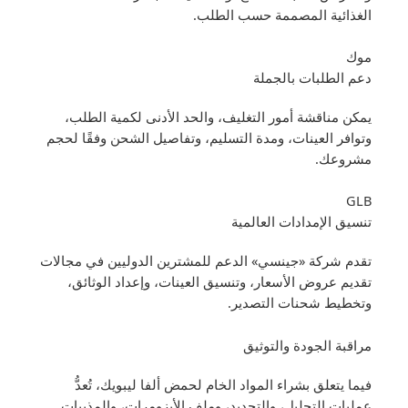
الغذائية المصممة حسب الطلب.
موك
دعم الطلبات بالجملة
يمكن مناقشة أمور التغليف، والحد الأدنى لكمية الطلب،
وتوافر العينات، ومدة التسليم، وتفاصيل الشحن وفقًا لحجم
مشروعك.
GLB
تنسيق الإمدادات العالمية
تقدم شركة «جينسي» الدعم للمشترين الدوليين في مجالات
تقديم عروض الأسعار، وتنسيق العينات، وإعداد الوثائق،
وتخطيط شحنات التصدير.
مراقبة الجودة والتوثيق
فيما يتعلق بشراء المواد الخام لحمض ألفا ليبويك، تُعدُّ
عمليات التحليل، والتحديد، وملف الأيزومرات، والمذيبات