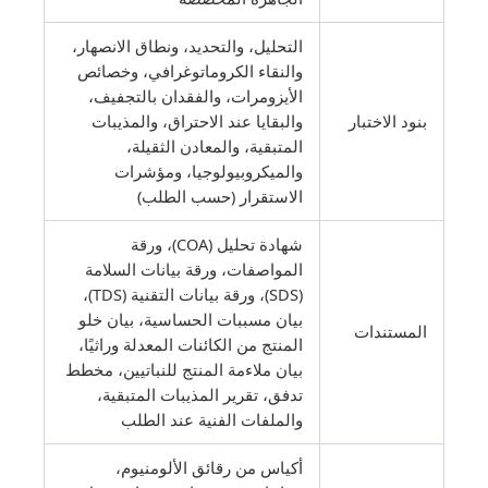
التحليل، والتحديد، ونطاق الانصهار،
والنقاء الكروماتوغرافي، وخصائص
الأيزومرات، والفقدان بالتجفيف،
بنود الاختبار
والبقايا عند الاحتراق، والمذيبات
المتبقية، والمعادن الثقيلة،
والميكروبيولوجيا، ومؤشرات
الاستقرار (حسب الطلب)
شهادة تحليل (COA)، ورقة
المواصفات، ورقة بيانات السلامة
(SDS)، ورقة بيانات التقنية (TDS)،
بيان مسببات الحساسية، بيان خلو
المستندات
المنتج من الكائنات المعدلة وراثيًا،
بيان ملاءمة المنتج للنباتيين، مخطط
تدفق، تقرير المذيبات المتبقية،
والملفات الفنية عند الطلب
أكياس من رقائق الألومنيوم،