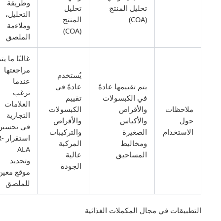
وطريقة
تحليل المنتج
تحليل
التحليل،
(COA)
المنتج
وملاءمة
(COA)
الملصق
غالبًا ما يتم
مراجعتها
يُستخدم
عندما
يتم تقييمها عادةً
عادةً في
ترغب
في الكبسولات
تقييم
العلامات
ملاحظات
والأقراص
الكبسولات
التجارية
حول
والأكياس
والأقراص
في تحسين
الاستخدام
الصغيرة
والتركيبات
استقرار R-
ومخاليط
المركبة
ALA
المساحيق
عالية
وتحديد
الجودة
موقع معين
للملصق
التطبيقات في مجال المكملات الغذائية