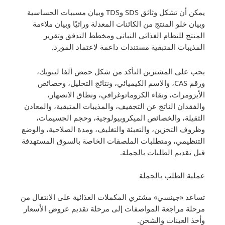
يمكن أن تشكل وثائق SDS وTDS وبيان مسببات الحساسية
وبيان خلو المنتج من الكائنات المعدلة وراثيًا وبيان ملاءمة
المنتج للنظام الغذائي النباتي ومخطط التدفق وتقرير
المذيبات المتبقية مستندات داعمة لاعتماد المورد.
يجب على المشترين التأكد من شكل حمض ألفا ليبويك،
ورقم CAS، والاسم الكيميائي، ونتائج التحليل، وخصائص
الأيزومرات، ونقاء الكروماتوغرافي، ونطاق الانصهار،
والفقدان الناتج عن التجفيف، والمذيبات المتبقية، والمعادن
الثقيلة، والخصائص الميكروبيولوجية، وحجم الجسيمات،
وظروف التخزين، والتعبئة والتغليف، ومدة الصلاحية، والوضع
التنظيمي، ومتطلبات الملصقات الخاصة بالسوق المستهدفة
قبل تقديم الطلبات بالجملة.
عملية الطلب بالجملة
تساعد «جينسي» مشتري المكملات الغذائية على الانتقال من
مرحلة مراجعة المواصفات إلى مرحلة تقديم عروض الأسعار
وأخذ العينات والشحن.