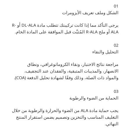
01
الشكل وملف تعريف الأيزومرات
يرجى التأكد مما إذا كانت تركيبتك تتطلب مادة DL-ALA أو R-
ALA أو ملح R-ALA المُثبَّت قبل الموافقة على المادة الخام.
02
التحليل والنقاء
مراجعة نتائج الاختبار، ونقاء الكروماتوغرافي، ونطاق
الانصهار، والمذيبات المتبقية، والفقدان عند التجفيف،
والمواد ذات الصلة، وذلك وفقًا لشهادة تحليل الدفعة (COA).
03
الحماية من الضوء والرطوبة
يجب حماية مادة ALA من الضوء والحرارة والرطوبة من خلال
التغليف المناسب والتخزين وتصميم يضمن استقرار المنتج
النهائي.