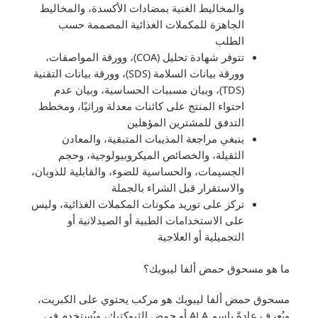
والمخاليط الغنية بمضادات الأكسدة، والمخاليط
الجاهزة للمكملات الغذائية المصممة حسب
الطلب
تتوفر شهادة تحليل (COA)، وورقة المواصفات،
وورقة بيانات السلامة (SDS)، وورقة بيانات التقنية
(TDS)، وبيان مسببات الحساسية، وبيان عدم
احتواء المنتج على كائنات معدلة وراثيًا، ومخطط
التدفق للمشترين المؤهلين
ينبغي مراجعة المذيبات المتبقية، والمعادن
الثقيلة، والخصائص الميكروبيولوجية، وحجم
الجسيمات، والحساسية للضوء، والقابلية للذوبان،
والاستقرار قبل الشراء بالجملة
تركز على توريد مكونات المكملات الغذائية، وليس
على الاستخدامات الطبية أو الصيدلانية أو
التجميلية أو العلاجية
ما هو مسحوق حمض ألفا ليبويك؟
مسحوق حمض ألفا ليبويك هو مركب يحتوي على الكبريت،
ويُعرف عادةً باسم ALA أو حمض الثيوكتيك، ويُستخدم في