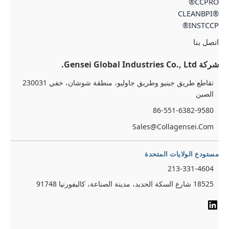
CCPRO
®CLEA
INSTCCP
تصل بنا
Gensei Global Industries Co., Ltd.
تقاطع طريق جينيو وطريق جاوليو، منطقة شوشان، خفي 230031
الصين
86-551-6382-9580
Sales@collagensei.com
ستودع الولايات المتحدة
213-331-4604
18525 شارع السكة الحديد، مدينة الصناعة، كاليفورنيا 91748