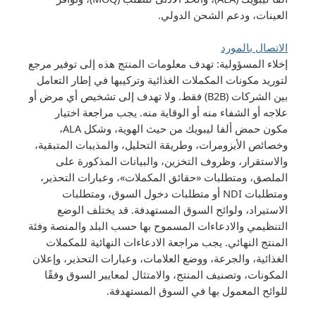
العينات، ودعم الشحن الدولي.
الاتصال بالمورد
إخلاء المسؤولية: تهدف معلومات المنتج هذه إلى توفير مرجع
لتوريد مكونات المكملات الغذائية وتركيبها في إطار التعامل
بين الشركات (B2B) فقط. ولا تهدف إلى تشخيص أي مرض أو
علاجه أو الشفاء منه أو الوقاية منه. يجب مراجعة اختيار
مكون حمض ألفا ليبويك من حيث الهوية، وشكل ALA،
وخصائص الأيزومرات، وطريقة التحليل، والمذيبات المتبقية،
والاستقرار، وظروف التخزين، والبيانات المذكورة على
الملصق، ومتطلبات «حقائق المكملات»، وعبارات التحذير،
ومتطلبات NDI أو متطلبات دخول السوق، ومتطلبات
الاستيراد، ولوائح السوق المستهدفة. قد يختلف الوضع
التنظيمي والادعاءات المسموح بها حسب البلد والمنصة وفئة
المنتج النهائي. يجب مراجعة الادعاءات النهائية للمكملات
الغذائية، والجرعة، ووضع العلامات، وعبارات التحذير، وإعلان
المكونات، وتصنيف المنتج، والامتثال لمعايير السوق وفقًا
للوائح المعمول بها في السوق المستهدفة.