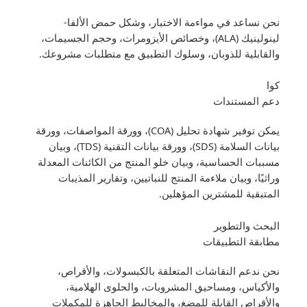
نحن نساعد في مواءمة الاختبار، وشكل حمض الألفا-
لينولينيك (ALA)، وخصائص الأيزومرات، وحجم الجسيمات،
والقابلية للذوبان، وسلوك التطبيق مع متطلبات مشروعك.
كوا
دعم المستندات
يمكن توفير شهادة تحليل (COA)، وورقة المواصفات، وورقة
بيانات السلامة (SDS)، وورقة بيانات التقنية (TDS)، وبيان
مسببات الحساسية، وبيان خلو المنتج من الكائنات المعدلة
وراثيًا، وبيان ملاءمة المنتج للنباتيين، وتقارير المذيبات
المتبقية للمشترين المؤهلين.
البحث والتطوير
مطابقة التطبيقات
نحن ندعم النقاشات المتعلقة بالكبسولات، والأقراص،
والأكياس، ومساحيق المشروبات، والحلوى الهلامية،
والأقراص القابلة للمضغ، والمخاليط الجاهزة للمكملات