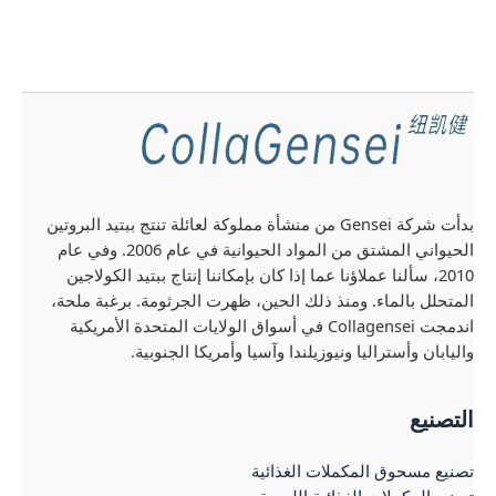
بدأت شركة Gensei من منشأة مملوكة لعائلة تنتج ببتيد البروتين
الحيواني المشتق من المواد الحيوانية في عام 2006. وفي عام
2010، سألنا عملاؤنا عما إذا كان بإمكاننا إنتاج ببتيد الكولاجين
لمتحلل بالماء. ومنذ ذلك الحين، ظهرت الجرثومة. برغبة ملحة،
اندمجت Collagensei في أسواق الولايات المتحدة الأمريكية
اليابان وأستراليا ونيوزيلندا وآسيا وأمريكا الجنوبية.
لتصنيع
صنيع مسحوق المكملات الغذائية