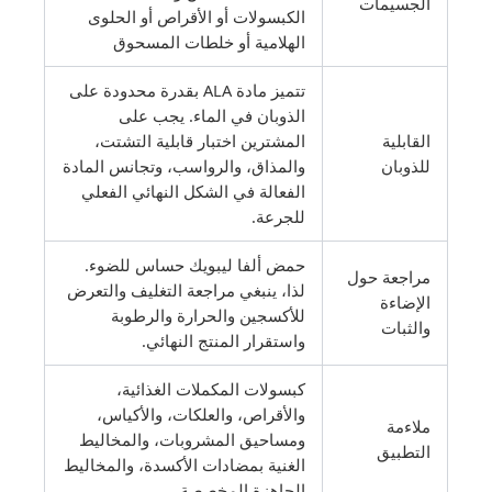
الجسيمات
الكبسولات أو الأقراص أو الحلوى
الهلامية أو خلطات المسحوق
تتميز مادة ALA بقدرة محدودة على
الذوبان في الماء. يجب على
القابلية
المشترين اختبار قابلية التشتت،
للذوبان
والمذاق، والرواسب، وتجانس المادة
الفعالة في الشكل النهائي الفعلي
للجرعة.
حمض ألفا ليبويك حساس للضوء.
مراجعة حول
لذا، ينبغي مراجعة التغليف والتعرض
الإضاءة
للأكسجين والحرارة والرطوبة
والثبات
واستقرار المنتج النهائي.
كبسولات المكملات الغذائية،
والأقراص، والعلكات، والأكياس،
ملاءمة
ومساحيق المشروبات، والمخاليط
التطبيق
الغنية بمضادات الأكسدة، والمخاليط
الجاهزة المخصصة