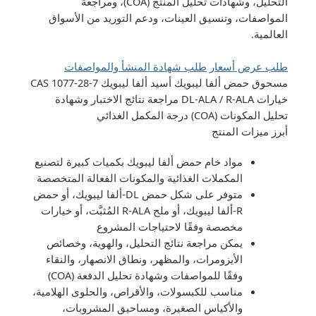
التحليل، وشهادات تحليل المنتج (COA)، ومراجعة
المواصفات، وتنسيق العينات، ودعم التوريد من الأسواق
العالمية.
طلب عرض أسعار
طلب شهادة المنشأ والمواصفات
مسحوق حمض ألفا ليبويك أسيد ألفا ليبويك
CAS 1077-28-7
خيارات DL-ALA / R-ALA
مراجعة نتائج الاختبار وشهادة
تحليل المكونات (COA)
درجة المكمل الغذائي
أبرز ميزات المنتج
مواد خام حمض ألفا ليبويك بكميات كبيرة لتصنيع
المكملات الغذائية والمكونات الفعالة المتخصصة
متوفر على شكل حمض DL-ألفا ليبويك، أو حمض
R-ألفا ليبويك، أو ملح R-ALA المُثبَّت، أو خيارات
مخصصة وفقًا لاحتياجات المشروع
يمكن مراجعة نتائج التحليل، والهوية، وخصائص
الأيزومرات، والمظهر، ونطاق الانصهار، والنقاء
وفقًا للمواصفات وشهادة تحليل الدفعة (COA)
مناسب للكبسولات، والأقراص، والحلوى الهلامية،
والأكياس الصغيرة، ومساحيق المشروبات،