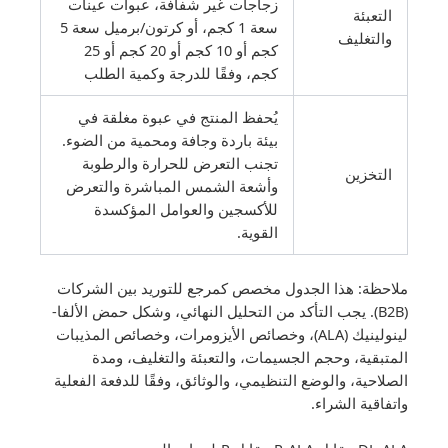
زجاجات غير شفافة، عبوات عينات
التعبئة
سعة 1 كجم، أو كرتون/برميل سعة 5
والتغليف
كجم أو 10 كجم أو 20 كجم أو 25
كجم، وفقًا للدرجة وكمية الطلب
يُحفظ المنتج في عبوة مغلقة في
بيئة باردة وجافة ومحمية من الضوء.
تجنب التعرض للحرارة والرطوبة
التخزين
وأشعة الشمس المباشرة والتعرض
للأكسجين والعوامل المؤكسدة
القوية.
ملاحظة: هذا الجدول مخصص كمرجع للتوريد بين الشركات
(B2B). يجب التأكد من التحليل النهائي، وشكل حمض الألفا-
لينولينيك (ALA)، وخصائص الأيزومرات، وخصائص المذيبات
المتبقية، وحجم الجسيمات، والتعبئة والتغليف، ومدة
الصلاحية، والوضع التنظيمي، والوثائق، وفقًا للدفعة الفعلية
واتفاقية الشراء.