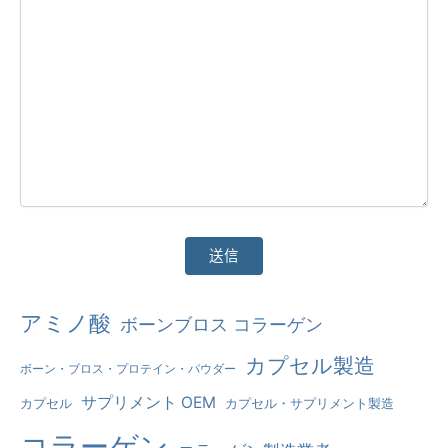
そ
アミノ酸
ボーンブロス コラーゲン
れ
カプセル製造
ボーン・ブロス・プロテイン・パウダー
に
代
サプリメント OEM
カプセル
カプセル・サプリメント製造
わ
コラーゲン