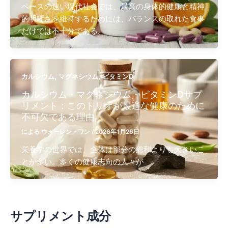
ペースの速い現代社会では、最高の身体的健康と精神
的明晰さを維持するためには、バランスの取れた食事
だけでは不十分である。
,
,
カルシウム
マグネシウム
ビタミンD
カルシウム・マグネシウム・ビタミンDサプ
リメント：このトリオが最適な健康のために
不可欠である理由
による
ウォーレン・ワン
/
2026年1月26日
栄養学の世界では、全体は部分の総和よりも大きいこ
とが多い。多くの健康志向の人々が
サプリメント成分