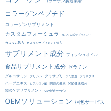
コラーゲン製造業者
る
も
コラーゲンペプチド
の
コラーゲンサプリメント
だ
：
カスタムフォーミュラ
カスタム式サプリメント
カスタム処方
カスタムサプリメント処方
サプリメント成分
フィッシュオイル
食品サプリメント成分
ゼラチン
グルコサミン
グミサプリ
グリシン
グミ製造
グミサプリ
ハーブエキス
関節の健康
関節健康成分
ヒアルロン酸
関節ケアサプリメント
OEM製造サービス
OEMソリューション
梱包サービス