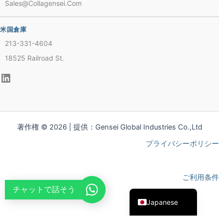
Sales@collagensei.com
French
Thai
米国倉庫
Arabic
213-331-4604
Russian
18525 Railroad St.
Vietnamese
Spanish
Turkish
Portuguese
著作権 © 2026 | 提供：Gensei Global Industries Co.,Ltd
Italian
プライバシーポリシー
Korean
German
ご利用条件
English
チャットで話そう
Japanese