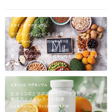
,
ビタミンB
マグネシウム
マグネシウムとビタミンB
による
ウォーレン・ワン
/
2026年6月11日
マグネシウムとビタミンB群：効能、安全性、摂取
量、おすすめの摂取形態 簡単な答え：はい、マグネシ
ウムとビタミンB群は […]
,
ビタミンC
マグネシウム
ビタミンCとマグネシウムのサプリメント：
免疫力とストレスへの効果
による
ウォーレン・ワン
/
2026年1月30日