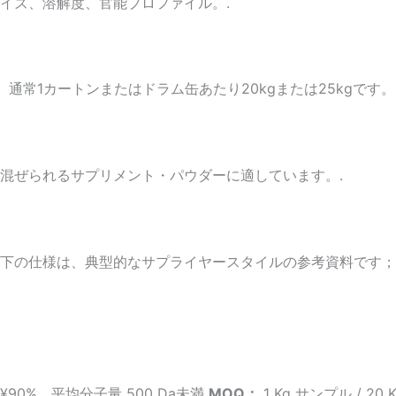
イズ、溶解度、官能プロファイル。.
通常1カートンまたはドラム缶あたり20kgまたは25kgです。
混ぜられるサプリメント・パウダーに適しています。.
下の仕様は、典型的なサプライヤースタイルの参考資料です；
90%、平均分子量 500 Da未満
MOQ：
1 Kg サンプル / 20 