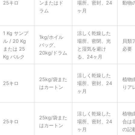
25キロ
ンまたはド
場所、密封、24
動物
ラム
ヶ月
1 Kg サンプ
涼しく乾燥した
1kg/ホイル
ル / 20 Kg
場所、密閉、光
貝類
バッグ、
または 25
と湿気を避け
必要
20kg/ドラム
Kg バルク
る、24ヶ月
涼しく乾燥した
25kg/袋また
植物
25キロ
場所、密封、24
はカートン
りア
ヶ月
涼しく乾燥した
植物
25kg/袋また
25キロ
場所、密封、24
合は
はカートン
ヶ月
の記