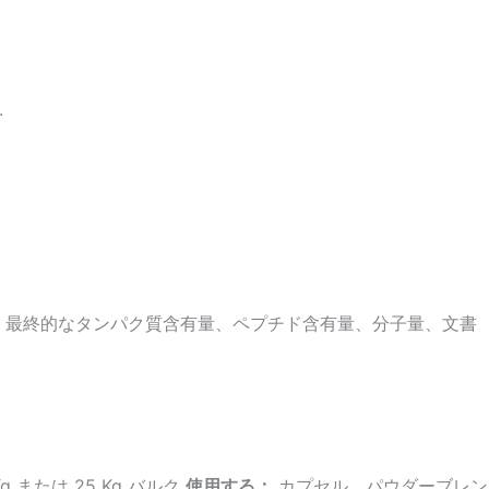
.
 最終的なタンパク質含有量、ペプチド含有量、分子量、文書
Kg または 25 Kg バルク
使用する：
カプセル、パウダーブレン