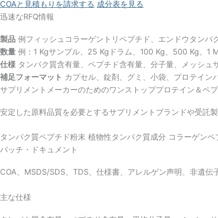
COAと見積もりを請求する
成分表を見る
迅速なRFQ情報
製品
例フィッシュコラーゲントリペプチド、エンドウタンパク
数量
例：1 Kgサンプル、25 Kgドラム、100 Kg、500 Kg、1 
仕様
タンパク質含有量、ペプチド含有量、分子量、メッシュ
補足フォーマット
カプセル、錠剤、グミ、小袋、プロテイン
サプリメントメーカーのためのワンストッププロテイン＆ペプ
安定した原料品質を必要とするサプリメントブランドや受託製
タンパク質ペプチド粉末
植物性タンパク質成分
コラーゲンペ
バッチ・ドキュメント
COA、MSDS/SDS、TDS、仕様書、アレルゲン声明、非
主な仕様