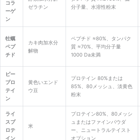
コラ
ゼラチン
分子量、水溶性粉末
ーゲ
ン
牡蠣
ペプチド ≈80%、タンパク
カキ肉加水分
ペプ
質 ≈70%、平均分子量
解物
チド
1000 Da未満
ピー
プロテイン 80%または
プロ
黄色いエンド
85%、80メッシュ、淡黄色
テイ
ウ豆
粉末
ン
ライ
プロテイン80%、80メッシ
スプ
ュまたはファインパウダ
米
ロテ
ー、ニュートラルテイスト
イン
オプション