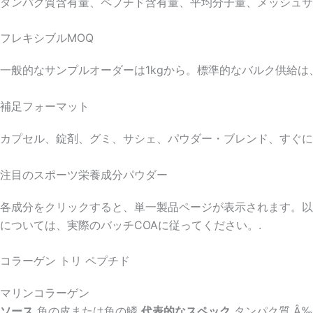
タンパク質含有量、ペプチド含有量、平均分子量、メッシュサ
フレキシブルMOQ
一般的なサンプルオーダーは1kgから。標準的なバルク供給は、
補足フォーマット
カプセル、錠剤、グミ、サシェ、パウダー・ブレンド、すぐに
注目のスポーツ栄養成分パウダー
各成分をクリックすると、単一製品ページが表示されます。以
については、実際のバッチCOAに従ってください。.
コラーゲン トリ ペプチド​
マリンコラーゲン
ソース
魚の皮または魚の鱗
代表的なスペック
タンパク質 Â‰¥