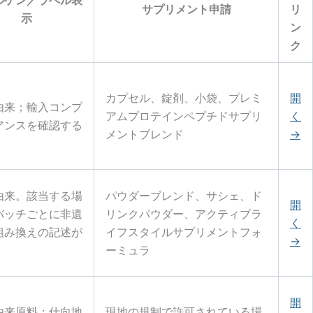
サプリメント申請
リ
示
ン
ク
カプセル、錠剤、小袋、プレミ
開
由来；輸入コンプ
アムプロテインペプチドサプリ
く
アンスを確認する
メントブレンド
→
由来。該当する場
パウダーブレンド、サシェ、ド
開
バッチごとに非遺
リンクパウダー、アクティブラ
く
組み換えの記述が
イフスタイルサプリメントフォ
→
。
ーミュラ
開
由来原料；仕向地
現地の規制で許可されている場