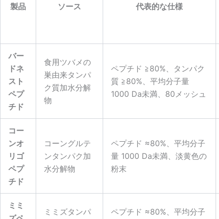
製品
ソース
代表的な仕様
バー
食用ツバメの
ドネ
ペプチド ≧80%、タンパク
巣由来タンパ
スト
質 ≧80%、平均分子量
ク質加水分解
ペプ
1000 Da未満、80メッシュ
物
チド
コー
ンオ
コーングルテ
ペプチド ≈80%、平均分子
リゴ
ンタンパク加
量 1000 Da未満、淡黄色の
ペプ
水分解物
粉末
チド
ミミ
ミミズタンパ
ペプチド ≈80%、平均分子
ズペ