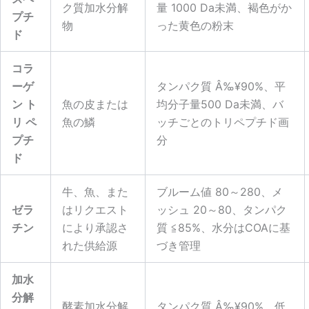
ク質加水分解
量 1000 Da未満、褐色がか
プチ
物
った黄色の粉末
ド
コラ
ーゲ
タンパク質 Â‰¥90%、平
ン ト
魚の皮または
均分子量500 Da未満、バ
リ ペ
魚の鱗
ッチごとのトリペプチド画
プチ
分
ド​
牛、魚、また
ブルーム値 80～280、メ
ゼラ
はリクエスト
ッシュ 20～80、タンパク
チン
により承認さ
質 ≦85%、水分はCOAに基
れた供給源
づき管理
加水
分解
酵素加水分解
タンパク質 Â‰¥90%、低