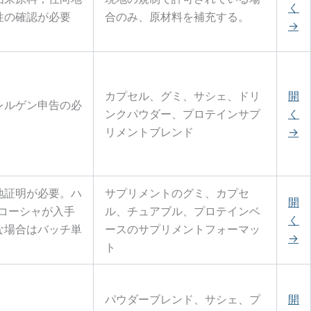
く
性の確認が必要
合のみ、原材料を補充する。
→
カプセル、グミ、サシェ、ドリ
開
レルゲン申告の必
ンクパウダー、プロテインサプ
く
リメントブレンド
→
地証明が必要。ハ
サプリメントのグミ、カプセ
開
/コーシャが入手
ル、チュアブル、プロテインベ
く
な場合はバッチ単
ースのサプリメントフォーマッ
→
。
ト
パウダーブレンド、サシェ、プ
開