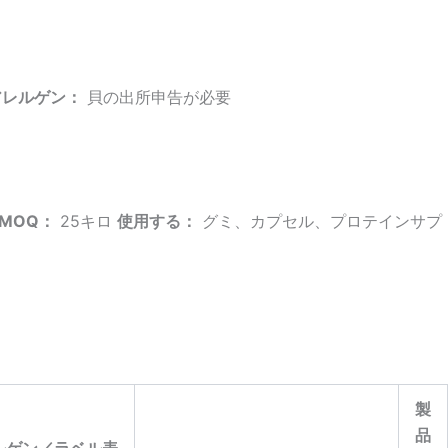
アレルゲン：
貝の出所申告が必要
MOQ：
25キロ
使用する：
グミ、カプセル、プロテインサプ
製
品
ルゲン／ラベル表