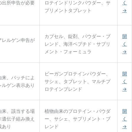
の出所申告が必要
ロテインドリンクパウダー、サ
く
プリメントタブレット
→
カプセル、錠剤、パウダー・ブ
開
アレルゲン申告が
レンド、海洋ペプチド・サプリ
く
メント・フォーミュラ
→
ビーガンプロテインパウダー、
開
由来、バッチによ
サシェ、タブレット、マルチプ
く
レルゲン表示あり
ロテインブレンド
→
由来、該当する場
植物由来のプロテイン・パウダ
開
非遺伝子組み換え
ー、サシェ、サプリメント・ブ
く
載あり
レンド
→