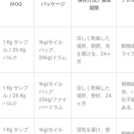
MOQ
パッケージ
期限
涼しく乾燥した
1 Kg サンプ
1kg/ホイル
場所、密閉、光
動物
ル / 20 Kg
バッグ、
を避ける、24ヶ
ライ
バルク
20kg/ドラム
月
1kg/ホイル
植物
1 Kg サンプ
涼しく乾燥した
バッグ、
合、
ル / 25 Kg
場所、密封、24
25kg/ファイ
伝子
バルク
ヶ月
バードラム
ある
1 Kg サンプ
1kg/ホイル
湿気を避け、密
動物