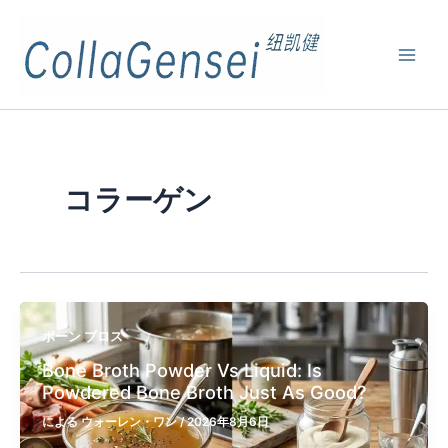
コラーゲン
ボーン ブロス​
Bone Broth Powder Vs Liquid: Is
Powdered Bone Broth Just As Good?
による
ウォーレン・ワン
/
2026年8月6日