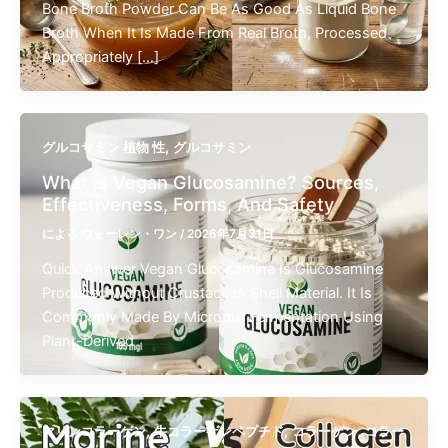
Bone Broth Powder Can Be As Good As Liquid Bone
Broth When It Is Made From Real Broth, Processed
Appropriately […]
,
グルコサミン 植物 性
グルコサミン
What Is Vegan Glucosamine? Sources,
Effectiveness, Forms, And Safety
による
ウォーレン・ワン
/
2026年7月31日
Quick Answer Vegan Glucosamine Is Glucosamine
Produced Without Crustacean Shell Material. It Is
Commonly Made By Microbial Fermentation Using
Plant-Derived
,
,
,
マリンコラーゲン
牛コラーゲンペプチド
コラーゲン
コラー