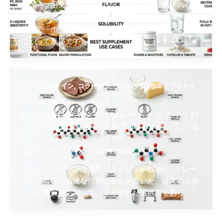
骨スープ由来のコラーゲンは、コラーゲン由来のゼラ
チン、アミノ酸、およびさまざまな成分を含み、風味
豊かで「ホールフード」を謳う原料を求めるブランド
にとって最適です。
,
,
,
ビーフ プロテイン​
コラーゲン
タンパク質
ホエイプロテイ
ン
ビーフプロテインアイソレートとホエイ：粉
ミルクにはどちらのプロテインが適している
か？
による
ウォーレン・ワン
/
2026年7月3日
ホエイプロテインは通常、ロイシンやBCAA、トレー
ニング直後の迅速な摂取に重点を置いた、従来のスポ
ーツ栄養製品において、より優れた選択肢であり、