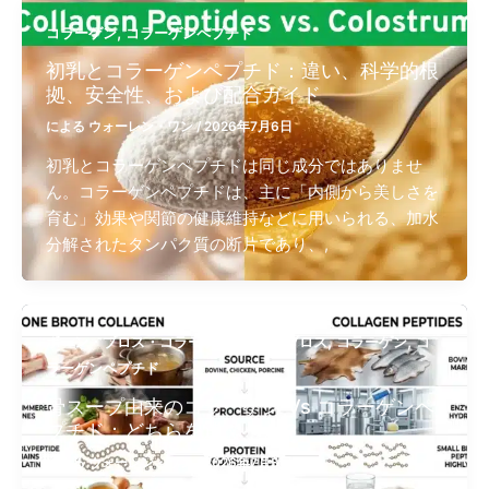
,
コラーゲン
コラーゲンペプチド
初乳とコラーゲンペプチド：違い、科学的根
拠、安全性、および配合ガイド
による
ウォーレン・ワン
/
2026年7月6日
初乳とコラーゲンペプチドは同じ成分ではありませ
ん。コラーゲンペプチドは、主に「内側から美しさを
育む」効果や関節の健康維持などに用いられる、加水
分解されたタンパク質の断片であり、,
,
,
,
ボーン・ブロス・コラーゲン
ボーン ブロス​
コラーゲン
コ
ラーゲンペプチド
骨スープ由来のコラーゲン Vs コラーゲンペ
プチド：どちらを選ぶべき？
による
ウォーレン・ワン
/
2026年7月3日