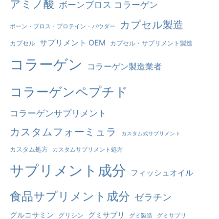
アミノ酸
ボーンブロス コラーゲン
れ
カプセル製造
ボーン・ブロス・プロテイン・パウダー
に
代
サプリメント OEM
カプセル
カプセル・サプリメント製造
わ
コラーゲン
コラーゲン製造業者
る
も
コラーゲンペプチド
の
コラーゲンサプリメント
だ
：
カスタムフォーミュラ
カスタム式サプリメント
カスタム処方
カスタムサプリメント処方
サプリメント成分
フィッシュオイル
食品サプリメント成分
ゼラチン
グルコサミン
グミサプリ
グリシン
グミ製造
グミサプリ