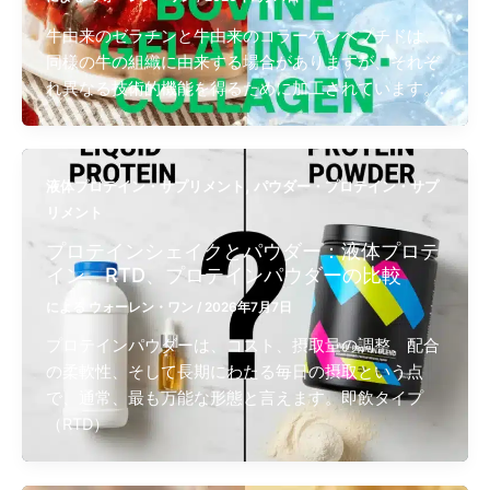
牛由来のゼラチンと牛由来のコラーゲンペプチドは、
同様の牛の組織に由来する場合がありますが、それぞ
れ異なる技術的機能を得るために加工されています。.
,
液体プロテイン・サプリメント
パウダー・プロテイン・サプ
リメント
プロテインシェイクとパウダー：液体プロテ
イン、RTD、プロテインパウダーの比較
による
ウォーレン・ワン
/
2026年7月7日
プロテインパウダーは、コスト、摂取量の調整、配合
の柔軟性、そして長期にわたる毎日の摂取という点
で、通常、最も万能な形態と言えます。即飲タイプ
（RTD）