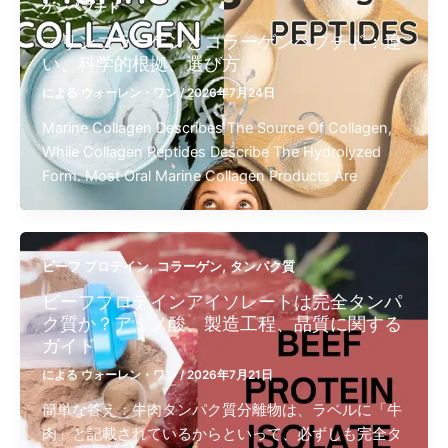
ゲンペプチド
マリンコラーゲンとコラーゲンペプチド：違
い、科学的根拠、選び方
による
ウォーレン・ワン
/
2026年7月24日
Marine Collagen Describes The Source Of Collagen,
While Collagen Peptides Describe The Hydrolyzed
Form. Most Oral Marine Collagen Products Are
,
,
ビーフ プロテイン​
コラーゲン
タンパク質
ビーフプロテインアイソレートは完全タンパ
ク質か？アミノ酸、製造工程、品質に関する
ガイド
による
ウォーレン・ワン
/
2026年7月21日
簡単な答え：牛肉タンパク質分離物は、ラベルに「牛
肉」と記載されているからといって、必ずしも完全タ