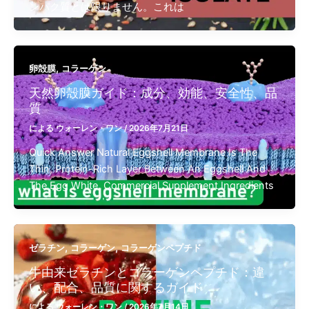
ンパク質とは限りません。これは
,
卵殻膜
コラーゲン
天然卵殻膜ガイド：成分、効能、安全性、品
質
による
ウォーレン・ワン
/
2026年7月21日
Quick Answer Natural Eggshell Membrane Is The
Thin, Protein-Rich Layer Between An Eggshell And
The Egg White. Commercial Supplement Ingredients
,
,
ゼラチン
コラーゲン
コラーゲンペプチド
牛由来ゼラチンとコラーゲンペプチド：違
い、配合、品質に関するガイド
による
ウォーレン・ワン
/
2026年7月14日