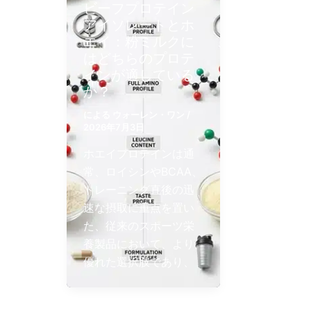
ビーフプロテイン
アイソレートとホ
エイ：粉ミルクに
はどちらのプロテ
インが適している
か？
による
ウォーレン・ワン
/
2026年7月3日
ホエイプロテインは通
常、ロイシンやBCAA、
トレーニング直後の迅
速な摂取に重点を置い
た、従来のスポーツ栄
養製品において、より
優れた選択肢であり、