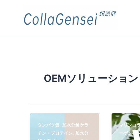
OEMソリューション
,
タンパク質
加水分解ケラ
マリンコ
,
チン・プロテイン
加水分
ーゲンペ