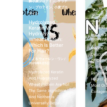
,
,
解小麦プロテイン
ケラチ
ン
コラー
,
ン・プロテイン
小麦プロ
マリン
テイン
とコラ
チド：
Hydrolyzed
的根拠
Keratin Vs
Hydrolyzed
による
ウ
Wheat Protein:
2026年7
Which Is Better
Marine C
For Hair?
Describe
による
ウォーレン・ワン
/
Of Colla
2026年8月5日
Collagen
Hydrolyzed Keratin
Describe
And Hydrolyzed
Hydroly
Wheat Protein Are Not
Most Ora
The Same Ingredient,
Collagen
And Neither Is
Universally Better.