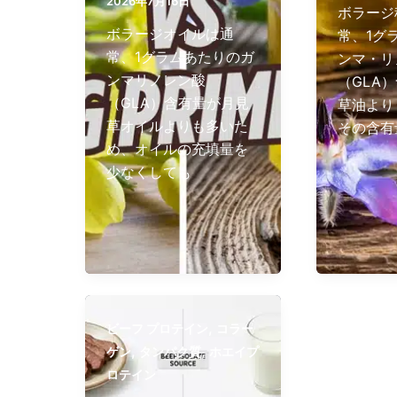
2026年7月16日
ボラージ
ボラージオイルは通
常、1グ
常、1グラムあたりのガ
ンマ・リ
ンマリノレン酸
（GLA
（GLA）含有量が月見
草油より
草オイルよりも多いた
その含有
め、オイルの充填量を
少なくしても
,
ビーフ プロテイン​
コラー
,
,
ゲン
タンパク質
ホエイプ
ロテイン