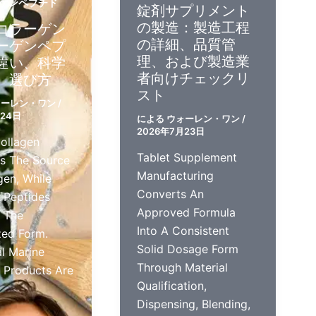
ゲンペプチド
錠剤サプリメント
の製造：製造工程
コラーゲン
の詳細、品質管
ーゲンペプ
理、および製造業
違い、科学
者向けチェックリ
、選び方
スト
ォーレン・ワン
/
月24日
による
ウォーレン・ワン
/
2026年7月23日
ollagen
Tablet Supplement
s The Source
Manufacturing
gen, While
Converts An
 Peptides
Approved Formula
 The
Into A Consistent
zed Form.
Solid Dosage Form
l Marine
Through Material
 Products Are
Qualification,
Dispensing, Blending,