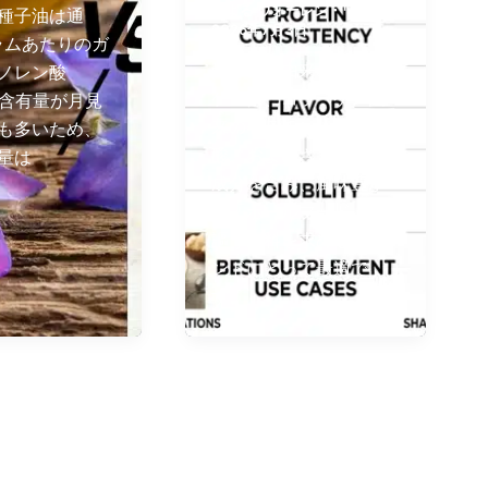
による
ウォーレン・ワン
/
種子油は通
2026年7月3日
ラムあたりのガ
骨スープ由来のコラー
ノレン酸
ゲンは、コラーゲン由
）含有量が月見
来のゼラチン、アミノ
も多いため、
酸、およびさまざまな
量は
成分を含み、風味豊か
で「ホールフード」を
謳う原料を求めるブラ
ンドにとって最適で
す。