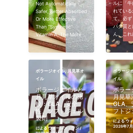
ルに「牛
Not Automatically
れている
Safer, Better Absorbed
て、必ず
Or More Effective
パク質と
Than “synthetic”
ん。これ
Vitamin A. The More
,
ボラージオイル
月見草オ
ボラージ
イル
イル
ボラージオイルと
ボラー
月見草オイルの比
月見草
較：GLA、安全
GLA
性、ソフトジェル
フトジ
製剤
による
ウ
2026年7月
による
ウォーレン・ワン
/