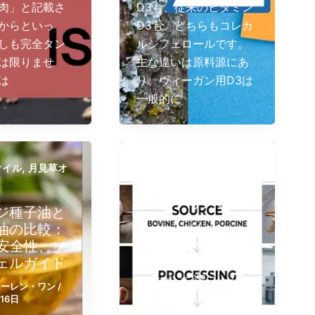
肉」と記載さ
D3も、従来のビタミン
からといっ
D3も、どちらもコレカ
しも完全タン
ルシフェロールです。
は限りませ
主な違いは原料源にあ
は
り、ヴィーガン用D3は
一般的に
,
オイル
月見草オ
ボーン・ブロス・コラーゲ
,
,
ン
ボーン ブロス​
コラー
,
ゲン
コラーゲンペプチド
ジ種子油と
油の比較：
骨スープ由来のコ
、安全性、ソ
ラーゲン Vs コラ
ェルガイド
ーゲンペプチド：
どちらを選ぶべ
ォーレン・ワン
/
き？
16日