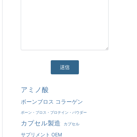
そ
アミノ酸
れ
ボーンブロス コラーゲン
に
ボーン・ブロス・プロテイン・パウダー
代
カプセル製造
カプセル
わ
サプリメント OEM
る