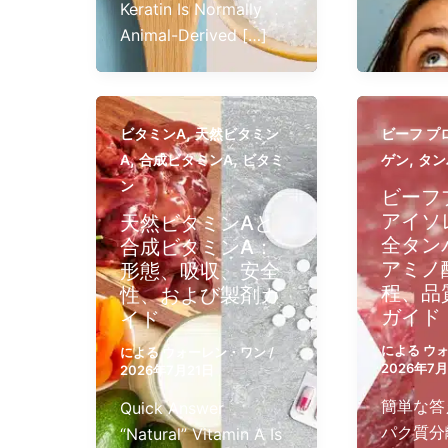
Keratin Is Normally
Animal-Derived […]
,
ビタミンA
天然ビタミン
ビーフ プ
,
,
,
A
合成ビタミンA
ビタミ
ゲン
タン
ン
ビーフ
アイソ
天然ビタミンAと
全タン
合成ビタミンA：
アミノ
形態、吸収、安全
程、品
性、および製剤ガ
ガイド
イド
による
ウ
による
ウォーレン・ワン
/
2026年7月
2026年7月21日
簡単な答
Quick Answer
パク質分
“Natural” Vitamin A Is