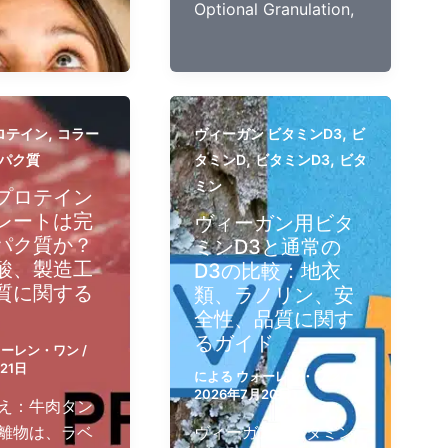
Optional Granulation,
,
,
ロテイン​
コラー
ヴィーガン ビタミンD3
ビ
,
,
パク質
タミンD
ビタミンD3
ビタ
ミン
プロテイン
レートは完
ヴィーガン用ビタ
パク質か？
ミンD3と通常の
酸、製造工
D3の比較：地衣
質に関する
類、ラノリン、安
全性、品質に関す
るガイド
ォーレン・ワン
/
21日
による
ウォーレン・ワン
/
2026年7月20日
え：牛肉タン
離物は、ラベ
ヴィーガン用ビタミン