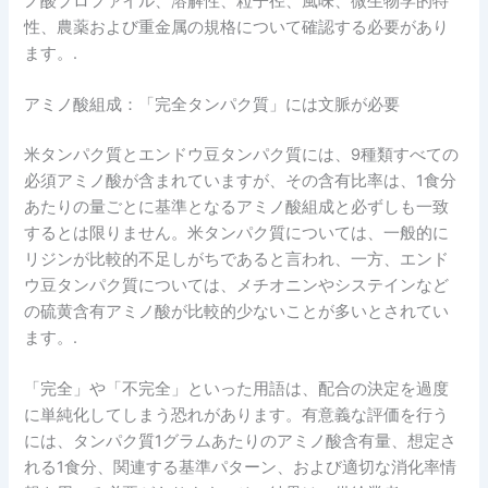
ノ酸プロファイル、溶解性、粒子径、風味、微生物学的特
性、農薬および重金属の規格について確認する必要があり
ます。.
アミノ酸組成：「完全タンパク質」には文脈が必要
米タンパク質とエンドウ豆タンパク質には、9種類すべての
必須アミノ酸が含まれていますが、その含有比率は、1食分
あたりの量ごとに基準となるアミノ酸組成と必ずしも一致
するとは限りません。米タンパク質については、一般的に
リジンが比較的不足しがちであると言われ、一方、エンド
ウ豆タンパク質については、メチオニンやシステインなど
の硫黄含有アミノ酸が比較的少ないことが多いとされてい
ます。.
「完全」や「不完全」といった用語は、配合の決定を過度
に単純化してしまう恐れがあります。有意義な評価を行う
には、タンパク質1グラムあたりのアミノ酸含有量、想定さ
れる1食分、関連する基準パターン、および適切な消化率情