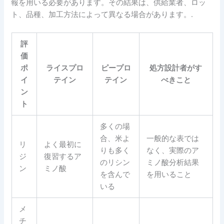
報を用いる必要があります。その結果は、供給業者、ロッ
ト、品種、加工方法によって異なる場合があります。.
評
価
ポ
ライスプロ
ピープロ
処方設計者がす
イ
テイン
テイン
べきこと
ン
ト
多くの場
合、米よ
一般的な表では
リ
よく最初に
りも多く
なく、実際のア
ジ
復習するア
のリシン
ミノ酸分析結果
ン
ミノ酸
を含んで
を用いること
いる
メ
チ