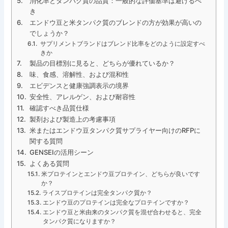
消化率とタンパク質の品質：一般的な評価基準は避けるべ
き
エンドウ豆と米タンパク質のブレンドの方が効果が高いの
でしょうか？
サプリメントブランドはブレンド比率をどのように設定すべ
きか
製品の目標別に見ると、どちらが優れているか？
味、食感、溶解性、および混和性
エビデンスと健康強調表示の境界
安全性、アレルゲン、および耐容性
確認すべき品質仕様
製剤および製造上の考慮事項
米またはエンドウ豆タンパク質サプライヤー向けのRFPに
関する質問
GENSEIの活用シーン
よくある質問
米プロテインとエンドウ豆プロテイン、どちらが良いです
か？
ライスプロテインは完全タンパク質か？
エンドウ豆のプロテインは完全なプロテインですか？
エンドウ豆と米由来のタンパク質を混ぜ合わせると、完全
タンパク質になりますか？