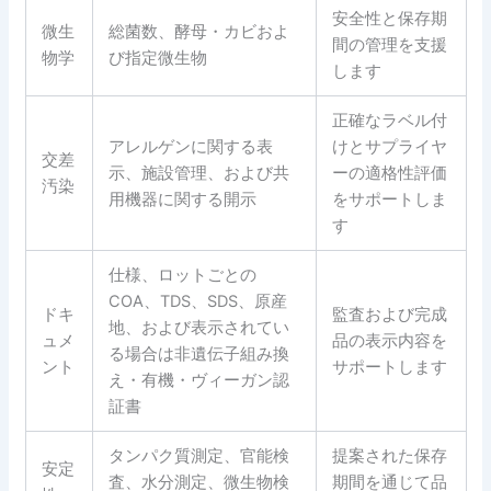
安全性と保存期
微生
総菌数、酵母・カビおよ
間の管理を支援
物学
び指定微生物
します
正確なラベル付
アレルゲンに関する表
けとサプライヤ
交差
示、施設管理、および共
ーの適格性評価
汚染
用機器に関する開示
をサポートしま
す
仕様、ロットごとの
COA、TDS、SDS、原産
ドキ
監査および完成
地、および表示されてい
ュメ
品の表示内容を
る場合は非遺伝子組み換
ント
サポートします
え・有機・ヴィーガン認
証書
タンパク質測定、官能検
提案された保存
安定
査、水分測定、微生物検
期間を通じて品