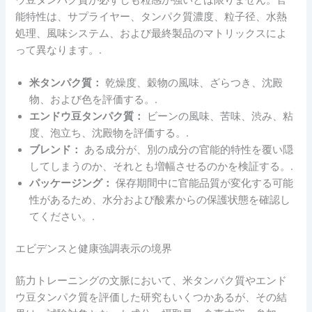
ウ豆タンパク質が必ずしも粒感が強いとは限りません。官
能特性は、サプライヤー、タンパク質濃度、粒子径、水熱
処理、風味システム、および最終製品のマトリックスによ
って異なります。.
米タンパク質：
乾燥度、穀物の風味、ざらつき、沈殿
物、および色を評価する。.
エンドウ豆タンパク質：
ビーンの風味、苦味、渋み、粘
度、泡立ち、沈殿物を評価する。.
ブレンド：
ある成分が、別の成分の官能的特性を覆い隠
してしまうのか、それとも増幅させるのかを検証する。.
パッケージング：
保存期間中に官能品質が変化する可能
性があるため、水分および酸素からの保護状態を確認し
てください。.
エビデンスと健康強調表示の境界
筋力トレーニングの文脈において、米タンパク質やエンド
ウ豆タンパク質を評価した研究もいくつかあるが、その結