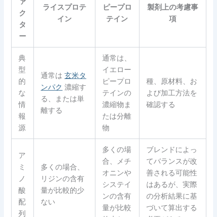
ァ
ライスプロテ
ピープロ
製剤上の考慮事
ク
イン
テイン
項
タ
ー
典
通常は、
型
イエロー
通常は
玄米タ
的
ピープロ
種、原材料、お
ンパク
濃縮す
な
テインの
よび加工方法を
る、または単
情
濃縮物ま
確認する
離する
報
たは分離
源
物
多くの場
ブレンドによっ
ア
合、メチ
てバランスが改
ミ
多くの場合、
オニンや
善される可能性
ノ
リジンの含有
システイ
はあるが、実際
酸
量が比較的少
ンの含有
の分析結果に基
配
ない
量が比較
づいて算出する
列