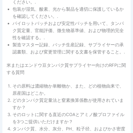
ください。.
包装が湿気、酸素、光から製品を適切に保護しているか
を確認してください。.
パイロットバッチおよび安定性バッチを用いて、タンパ
ク質定量、官能評価、微生物基準値、および物理的完全
性を確認する。.
製造マスター記録、バッチ生産記録、サプライヤーの承
認書類、および変更管理に関する文書を保管すること。.
米またはエンドウ豆タンパク質サプライヤー向けのRFPに関
する質問
その原料は濃縮物か単離物か、また、どの植物由来で、
原産国はどこか。
どのタンパク質定量法と窒素換算係数が使用されていま
すか？
そのロットに関する直近のCOAとアミノ酸プロファイル
を3つご提供いただけますか？
タンパク質、水分、灰分、pH、粒子径、およびかさ密度