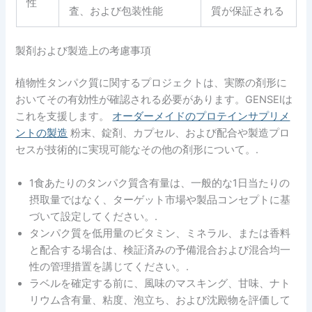
性
査、および包装性能
質が保証される
製剤および製造上の考慮事項
植物性タンパク質に関するプロジェクトは、実際の剤形に
おいてその有効性が確認される必要があります。GENSEIは
これを支援します。
オーダーメイドのプロテインサプリメ
ントの製造
粉末、錠剤、カプセル、および配合や製造プロ
セスが技術的に実現可能なその他の剤形について。.
1食あたりのタンパク質含有量は、一般的な1日当たりの
摂取量ではなく、ターゲット市場や製品コンセプトに基
づいて設定してください。.
タンパク質を低用量のビタミン、ミネラル、または香料
と配合する場合は、検証済みの予備混合および混合均一
性の管理措置を講じてください。.
ラベルを確定する前に、風味のマスキング、甘味、ナト
リウム含有量、粘度、泡立ち、および沈殿物を評価して