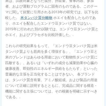
果は、試験対象となった成分、摂取量、食事内容、参加
者、および運動プログラムに固有のものである。このテー
マに関して頻繁に引用される2013年の研究では、以下を比
較した。
米タンパク質分離物
ホエイを配合したものであ
り、ホエイを配合したエンドウ豆タンパク質ではない。
2015年に行われた別の試験では、エンドウ豆タンパク質と
ホエイ、およびプラセボを比較評価した。.
これらの研究結果をもって、「エンドウ豆タンパク質は米
タンパク質よりも筋肉を多く増強する」、「エンドウ豆と
米のブレンドはあらゆる用途において動物性タンパク質に
匹敵する」、あるいは「いずれの成分も減量効果や心臓の
健康改善、即効性のエネルギー供給をもたらす」といった
普遍的な主張を正当化することはできない。 各ブランド
は、タンパク質含有量、アミノ酸組成、および製品の用途
について正確に説明するとともに、完成品に関する構造・
機能に関する主張については、その根拠を明確に示すべき
である。.