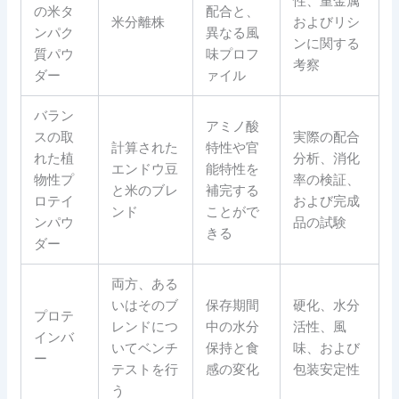
性、重金属
の米タ
配合と、
米分離株
およびリシ
ンパク
異なる風
ンに関する
質パウ
味プロフ
考察
ダー
ァイル
バラン
アミノ酸
スの取
実際の配合
計算された
特性や官
れた植
分析、消化
エンドウ豆
能特性を
物性プ
率の検証、
と米のブレ
補完する
ロテイ
および完成
ンド
ことがで
ンパウ
品の試験
きる
ダー
両方、ある
いはそのブ
保存期間
硬化、水分
プロテ
レンドにつ
中の水分
活性、風
インバ
いてベンチ
保持と食
味、および
ー
テストを行
感の変化
包装安定性
う