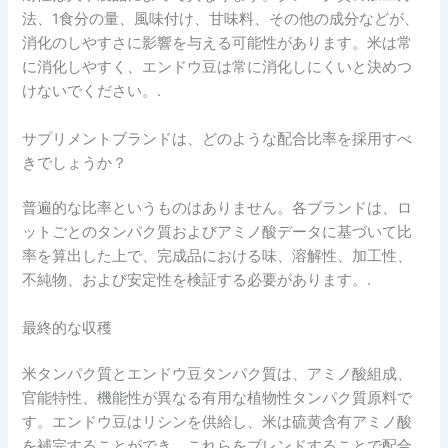
法、1食分の量、風味付け、甘味料、その他の成分などが、
消化のしやすさに影響を与える可能性があります。米は常
に消化しやすく、エンドウ豆は常に消化しにくいと決めつ
けないでください。.
サプリメントブランドは、どのような配合比率を採用すべ
きでしょうか？
普遍的な比率というものはありません。各ブランドは、ロ
ットごとのタンパク質およびアミノ酸データに基づいて比
率を算出した上で、完成品における味、溶解性、加工性、
不純物、および安定性を検証する必要があります。.
最終的な収穫
米タンパク質とエンドウ豆タンパク質は、アミノ酸組成、
官能特性、機能性が異なる有用な植物性タンパク質原料で
す。エンドウ豆はリシンを供給し、米は硫黄含有アミノ酸
を補完することができ、これらをブレンドすることで配合