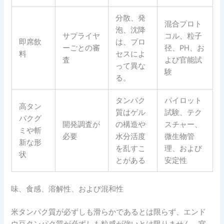
分散、発
混合プロト
泡、沈降
サプライヤ
コル、粒子
即席飲
は、プロ
ーごとの審
径、pH、お
料
セスによ
査
よび官能試
って異な
験
る。
タンパク
パイロット
高タン
質はゲル
試験、テク
パクグ
開発調査が
の構造や
スチャー、
ミや斬
必要
水分活度
微生物管
新な形
を乱すこ
理、および
状
とがある
安定性
味、食感、溶解性、および混和性
米タンパク質が必ずしも滑らかであるとは限らず、エンド