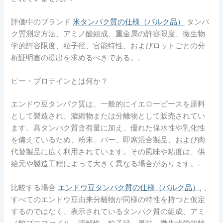
評価中のブランド
米タンパク質の仕様（バルク品）
タンパ
ク質測定方法、アミノ酸組成、重金属の許容限度、微生物
学的許容限度、粒子径、官能特性、およびロットごとの分
析証明書の提出を求めるべきである。.
ピー・プロテインとは何か？
エンドウ豆タンパク質は、一般的にイエローピースを原料
として製造され、濃縮物または分離物として販売されてい
ます。高タンパク質含有量に加え、優れた保水性や乳化性
を備えているため、粉末、バー、即席混合製品、および肉
代替製品に広く利用されています。その風味や粘度は、供
給元や製造工程によって大きく異なる場合があります。.
比較する場合
エンドウ豆タンパク質の仕様（バルク品）
, 、
すべてのエンドウ豆由来分離物が同様の特性を持つと仮定
するのではなく、表示されているタンパク質の組成、アミ