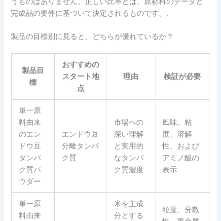
うものはありません。正しい比率とは、原材料のデータと
完成品の要件に基づいて決定されるものです。.
製品の目標別に見ると、どちらが優れているか？
おすすめの
製品目
スタート地
理由
検証が必要
標
点
単一原
料由来
市場への
風味、粘
のエン
エンドウ豆
深い理解
度、溶解
ドウ豆
分離タンパ
と実用的
性、および
タンパ
ク質
なタンパ
アミノ酸の
ク質パ
ク質濃度
表示
ウダー
単一原
米を主成
粒度、分散
料由来
分とする