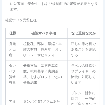
に栄養面、安全性、および規制面での審査が必要となり
ます。.
確認すべき品質仕様
仕様
確認すべき事項
なぜ重要なのか
身元
植物種、部位、濃縮・単
正しい原材料で
と出
離の有無、原産地、およ
あることを確認
所
びトレーサビリティ
する
タン
分析方法、窒素換算係
ラベルの計算や
パク
数、乾燥基準／実態基
サプライヤーの
質含
準、およびロットごとの
比較に対応して
有量
分析結果
います
ブレンド計算に
対応し、一般的
アミ
タンパク質1グラムあた
な「完全タンパ