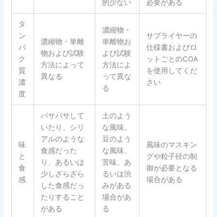
的少ない
必要がある
タ
濃縮物・
ン
サプライヤーの
濃縮物・単離
単離物お
パ
仕様書およびロ
物および試験
よび試験
ク
ットごとのCOA
方法によって
方法によ
質
を使用してくだ
異なる
って異な
濃
さい
る
度
パサパサして
土のよう
いたり、シリ
な風味、
アルのような
豆のよう
味
風味のマスキン
食感だった
な風味、
と
グや粒子径の制
り、あるいは
苦味、あ
食
御が必要となる
少しざらざら
るいは渋
感
場合がある
した食感だっ
みがある
たりすること
場合があ
がある
る