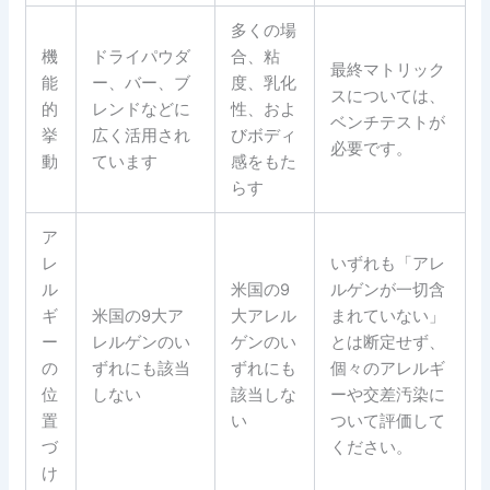
多くの場
機
ドライパウダ
合、粘
最終マトリック
能
ー、バー、ブ
度、乳化
スについては、
的
レンドなどに
性、およ
ベンチテストが
挙
広く活用され
びボディ
必要です。
動
ています
感をもた
らす
ア
レ
いずれも「アレ
ル
米国の9
ルゲンが一切含
ギ
米国の9大ア
大アレル
まれていない」
ー
レルゲンのい
ゲンのい
とは断定せず、
の
ずれにも該当
ずれにも
個々のアレルギ
位
しない
該当しな
ーや交差汚染に
置
い
ついて評価して
づ
ください。
け