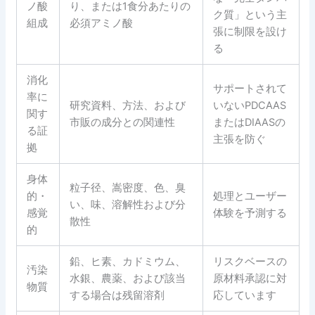
ノ酸
り、または1食分あたりの
ク質」という主
組成
必須アミノ酸
張に制限を設け
る
消化
サポートされて
率に
研究資料、方法、および
いないPDCAAS
関す
市販の成分との関連性
またはDIAASの
る証
主張を防ぐ
拠
身体
粒子径、嵩密度、色、臭
的・
処理とユーザー
い、味、溶解性および分
感覚
体験を予測する
散性
的
鉛、ヒ素、カドミウム、
リスクベースの
汚染
水銀、農薬、および該当
原材料承認に対
物質
する場合は残留溶剤
応しています