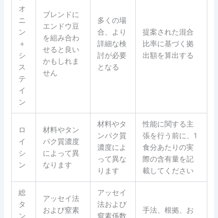
オ
ブレンドに
ニ
多くの場
エンドウ豆
ン
合、より
提案された混合
を組み合わ
＋
詳細な検
比率に基づく拠
せると良い
シ
討が必要
出額を算出する
かもしれま
ス
となる
せん
テ
イ
ン
材料やタ
性能に関する主
ロ
材料やタン
ンパク質
張を行う前に、1
イ
パク質濃度
濃度によ
食分あたりの実
シ
によって異
って異な
際の含有量を記
ン
なります
ります
載してください
総
アッセイ
アッセイ法
タ
法および
および窒素
手法、根拠、お
ン
窒素係数