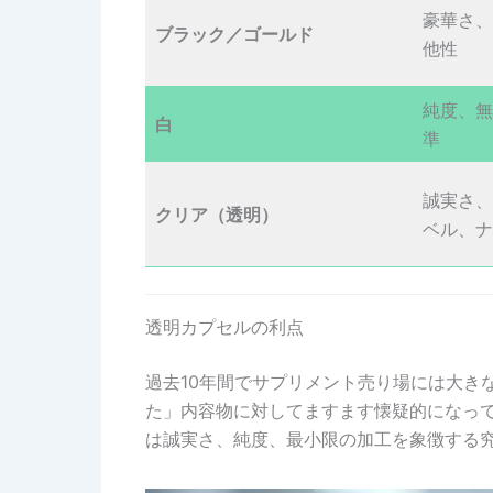
豪華さ、
ブラック／ゴールド
他性
純度、無
白
準
誠実さ、
クリア（透明）
ベル、ナ
透明カプセルの利点
過去10年間でサプリメント売り場には大き
た」内容物に対してますます懐疑的になっ
は誠実さ、純度、最小限の加工を象徴する究