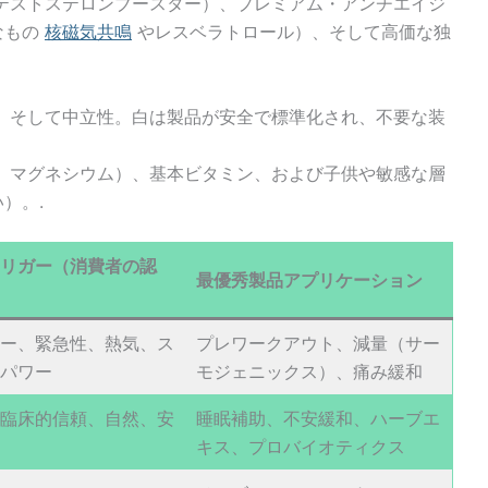
テストステロンブースター）、プレミアム・アンチエイジ
なもの
核磁気共鳴
やレスベラトロール）、そして高価な独
、そして中立性。白は製品が安全で標準化され、不要な装
、マグネシウム）、基本ビタミン、および子供や敏感な層
）。.
リガー（消費者の認
最優秀製品アプリケーション
ー、緊急性、熱気、ス
プレワークアウト、減量（サー
パワー
モジェニックス）、痛み緩和
臨床的信頼、自然、安
睡眠補助、不安緩和、ハーブエ
キス、プロバイオティクス