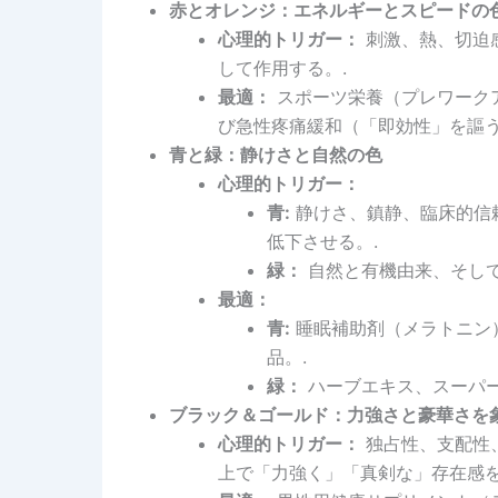
赤とオレンジ：エネルギーとスピードの
心理的トリガー：
刺激、熱、切迫
して作用する。.
最適：
スポーツ栄養（プレワーク
び急性疼痛緩和（「即効性」を謳う
青と緑：静けさと自然の色
心理的トリガー：
青:
静けさ、鎮静、臨床的信
低下させる。.
緑：
自然と有機由来、そして
最適：
青:
睡眠補助剤（メラトニン
品。.
緑：
ハーブエキス、スーパー
ブラック＆ゴールド：力強さと豪華さを
心理的トリガー：
独占性、支配性
上で「力強く」「真剣な」存在感を