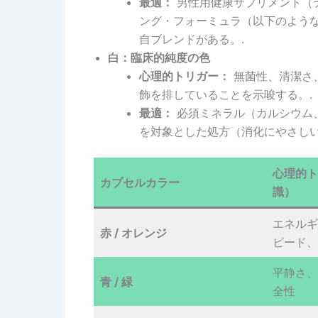
最適：
男性用健康サプリメント（
ング・フォーミュラ（以下のよう
自ブレンドがある。.
白：臨床的純度の色
心理的トリガー：
無菌性、清潔さ
飾を排していることを示唆する。.
最適：
必須ミネラル（カルシウム
を対象とした処方（消化にやさしい
心理的ト
カプセルカラー
識）
エネルギ
赤 / オレンジ
ピード、
平静さ、
青 / 緑
全性