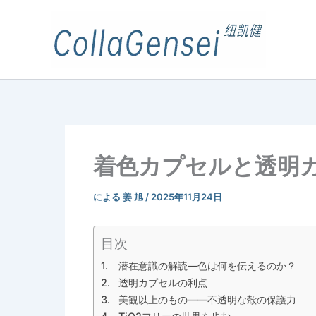
着色カプセルと透明
による
姜 旭
/
2025年11月24日
目次
潜在意識の解読―色は何を伝えるのか？
透明カプセルの利点
美観以上のもの――不透明な殻の保護力