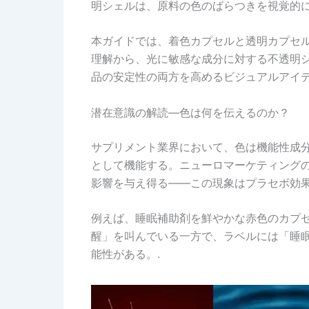
明シェルは、原料の色のばらつきを視覚的に
本ガイドでは、着色カプセルと透明カプセ
理解から、光に敏感な成分に対する不透明
品の安定性の両方を高めるビジュアルアイデ
潜在意識の解読―色は何を伝えるのか？
サプリメント業界において、色は機能性成
として機能する。ニューロマーケティング
影響を与え得る——この現象はプラセボ効果
例えば、睡眠補助剤を鮮やかな赤色のカプ
醒」を叫んでいる一方で、ラベルには「睡
能性がある。.