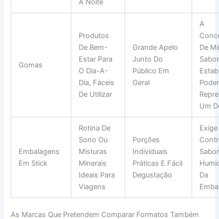
À Noite
A
Produtos
Conc
De Bem-
Grande Apelo
De Mi
Estar Para
Junto Do
Sabor
Gomas
O Dia-A-
Público Em
Estab
Dia, Fáceis
Geral
Pode
De Utilizar
Repre
Um De
Rotina De
Exige
Sono Ou
Porções
Contr
Embalagens
Misturas
Individuais
Sabor
Em Stick
Minerais
Práticas E Fácil
Humi
Ideais Para
Degustação
Da
Viagens
Emba
As Marcas Que Pretendem Comparar Formatos Também