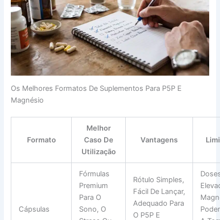
Os Melhores Formatos De Suplementos Para P5P E
Magnésio
Melhor
Formato
Caso De
Vantagens
Lim
Utilização
Fórmulas
Doses
Rótulo Simples,
Premium
Eleva
Fácil De Lançar,
Para O
Magn
Adequado Para
Cápsulas
Sono, O
Podem
O P5P E