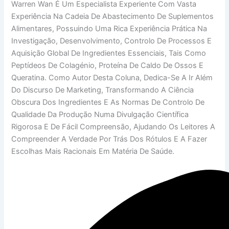
Warren Wan É Um Especialista Experiente Com Vasta
Experiência Na Cadeia De Abastecimento De Suplementos
Alimentares, Possuindo Uma Rica Experiência Prática Na
Investigação, Desenvolvimento, Controlo De Processos E
Aquisição Global De Ingredientes Essenciais, Tais Como
Peptídeos De Colagénio, Proteína De Caldo De Ossos E
Queratina. Como Autor Desta Coluna, Dedica-Se A Ir Além
Do Discurso De Marketing, Transformando A Ciência
Obscura Dos Ingredientes E As Normas De Controlo De
Qualidade Da Produção Numa Divulgação Científica
Rigorosa E De Fácil Compreensão, Ajudando Os Leitores A
Compreender A Verdade Por Trás Dos Rótulos E A Fazer
Escolhas Mais Racionais Em Matéria De Saúde.