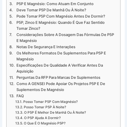
P5P E Magnésio: Como Atuam Em Conjunto
Deve Tomar P5P De Manhã Ou À Noite?
Pode Tomar P5P Com Magnésio Antes De Dormir?
P5P, Zinco E Magnésio: Quando É Que Faz Sentido
Tomar Zinco?
Considerações Sobre A Dosagem Das Fórmulas De P5P
E Magnésio
Notas De Segurança E Interações
Os Melhores Formatos De Suplementos Para P5P E
Magnésio
Especificações De Qualidade A Verificar Antes Da
Aquisição
Perguntas Da RFP Para Marcas De Suplementos
Como A GENSEI Pode Apoiar Os Projetos P5P E De
Suplementos De Magnésio
FAQ
Posso Tomar P5P Com Magnésio?
Posso Tomar P5P À Noite?
O P5P É Melhor De Manhã Ou À Noite?
O P5P Ajuda A Dormir?
O Que É O Magnésio P5P?