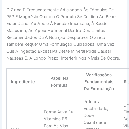
O Zinco É Frequentemente Adicionado Às Fórmulas De
P5P E Magnésio Quando O Produto Se Destina Ao Bem-
Estar Diário, Ao Apoio À Função Imunitária, À Saúde
Masculina, Ao Apoio Hormonal Dentro Dos Limites
Recomendados Ou À Nutrição Desportiva. O Zinco
Também Requer Uma Formulação Cuidadosa, Uma Vez
Que A Ingestão Excessiva Deste Mineral Pode Causar
Náuseas E, A Longo Prazo, Interferir Nos Níveis De Cobre.
Verificações
Papel Na
Ingrediente
Fundamentais
R
Fórmula
Da Formulação
Potência,
Um
Estabilidade,
Forma Ativa Da
El
Dose,
Vitamina B6
Ac
Quantidade
Para As Vias
Vi