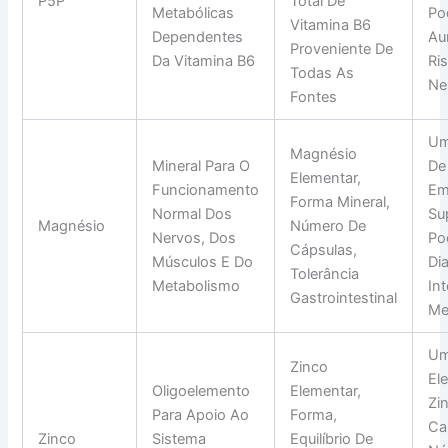
P5P
Total De
Metabólicas
Po
Vitamina B6
Dependentes
Au
Proveniente De
Da Vitamina B6
Ri
Todas As
Ne
Fontes
Um
Magnésio
Mineral Para O
De
Elementar,
Funcionamento
E
Forma Mineral,
Normal Dos
Su
Magnésio
Número De
Nervos, Dos
Po
Cápsulas,
Músculos E Do
Dia
Tolerância
Metabolismo
In
Gastrointestinal
Me
Um
Zinco
El
Oligoelemento
Elementar,
Zi
Para Apoio Ao
Forma,
Ca
Zinco
Sistema
Equilíbrio De