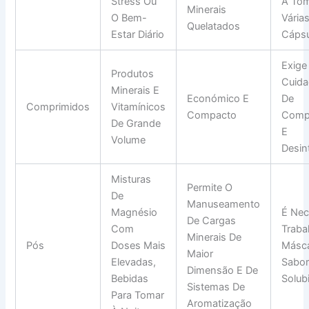
Stress Ou
A To
Minerais
O Bem-
Vária
Quelatados
Estar Diário
Cápsu
Exige
Produtos
Cuid
Minerais E
Económico E
De
Comprimidos
Vitamínicos
Compacto
Comp
De Grande
E
Volume
Desin
Misturas
Permite O
De
Manuseamento
Magnésio
É Nec
De Cargas
Com
Traba
Minerais De
Pós
Doses Mais
Másc
Maior
Elevadas,
Sabor
Dimensão E De
Bebidas
Solub
Sistemas De
Para Tomar
Aromatização