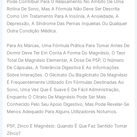
Pode Contribuir Para O Relaxamento No Âmbito De Uma
Rotina De Sono, Mas A Fórmula Não Deve Ser Descrita
Como Um Tratamento Para A Insónia, A Ansiedade, A
Depressão, A Síndrome Das Pernas Inquietas Ou Qualquer
Outra Condição Médica.
Para As Marcas, Uma Fórmula Prática Para Tomar Antes De
Dormir Deve Ter Em Conta A Forma Do Magnésio, O Teor
Total De Magnésio Elementar, A Dose De P5P, O Número
De Cápsulas, A Tolerância Digestiva E As Informações
Sobre Interações. O Glicinato Ou Bisglicinato De Magnésio
É Frequentemente Utilizado Em Fórmulas Destinadas Ao
Sono, Uma Vez Que É Suave E De Fácil Administração,
Enquanto O Citrato De Magnésio Pode Ser Mais
Conhecido Pelo Seu Apoio Digestivo, Mas Pode Revelar-Se
Menos Adequado Para Alguns Utilizadores Noturnos.
P5P, Zinco E Magnésio: Quando É Que Faz Sentido Tomar
Zinco?