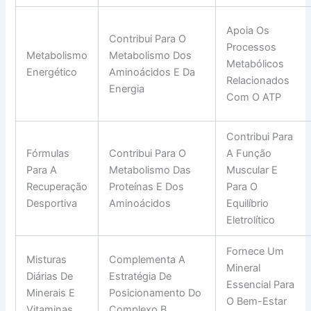
Apoia Os
Contribui Para O
Processos
Metabolismo
Metabolismo Dos
Metabólicos
Energético
Aminoácidos E Da
Relacionados
Energia
Com O ATP
Contribui Para
Fórmulas
Contribui Para O
A Função
Para A
Metabolismo Das
Muscular E
Recuperação
Proteínas E Dos
Para O
Desportiva
Aminoácidos
Equilíbrio
Eletrolítico
Fornece Um
Misturas
Complementa A
Mineral
Diárias De
Estratégia De
Essencial Para
Minerais E
Posicionamento Do
O Bem-Estar
Vitaminas
Complexo B