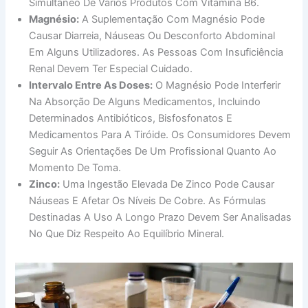
Simultâneo De Vários Produtos Com Vitamina B6.
Magnésio:
A Suplementação Com Magnésio Pode
Causar Diarreia, Náuseas Ou Desconforto Abdominal
Em Alguns Utilizadores. As Pessoas Com Insuficiência
Renal Devem Ter Especial Cuidado.
Intervalo Entre As Doses:
O Magnésio Pode Interferir
Na Absorção De Alguns Medicamentos, Incluindo
Determinados Antibióticos, Bisfosfonatos E
Medicamentos Para A Tiróide. Os Consumidores Devem
Seguir As Orientações De Um Profissional Quanto Ao
Momento De Toma.
Zinco:
Uma Ingestão Elevada De Zinco Pode Causar
Náuseas E Afetar Os Níveis De Cobre. As Fórmulas
Destinadas A Uso A Longo Prazo Devem Ser Analisadas
No Que Diz Respeito Ao Equilíbrio Mineral.