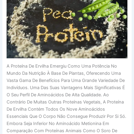
A Proteína De Ervilha Emergiu Como Uma Potência No
Mundo Da Nutrição À Base De Plantas, Oferecendo Uma
Vasta Gama De Benefícios Para Uma Grande Variedade De
Indivíduos. Uma Das Suas Vantagens Mais Significativas É
O Seu Perfil De Aminoácidos De Alta Qualidade. Ao
Contrário De Muitas Outras Proteínas Vegetais, A Proteína
De Ervilha Contém Todos Os Nove Aminoácidos
Essenciais Que O Corpo Não Consegue Produzir Por Si Só.
Embora Seja Inferior No Aminoácido Metionina Em
Comparação Com Proteínas Animais Como O Soro De