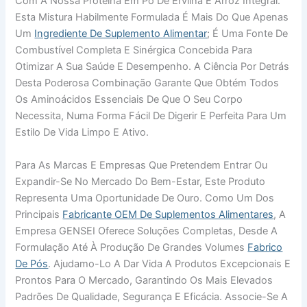
Com A Nossa Proteína Em Pó De Ervilha E Arroz Integral.
Esta Mistura Habilmente Formulada É Mais Do Que Apenas
Um
Ingrediente De Suplemento Alimentar
; É Uma Fonte De
Combustível Completa E Sinérgica Concebida Para
Otimizar A Sua Saúde E Desempenho. A Ciência Por Detrás
Desta Poderosa Combinação Garante Que Obtém Todos
Os Aminoácidos Essenciais De Que O Seu Corpo
Necessita, Numa Forma Fácil De Digerir E Perfeita Para Um
Estilo De Vida Limpo E Ativo.
Para As Marcas E Empresas Que Pretendem Entrar Ou
Expandir-Se No Mercado Do Bem-Estar, Este Produto
Representa Uma Oportunidade De Ouro. Como Um Dos
Principais
Fabricante OEM De Suplementos Alimentares
, A
Empresa GENSEI Oferece Soluções Completas, Desde A
Formulação Até À Produção De Grandes Volumes
Fabrico
De Pós
. Ajudamo-Lo A Dar Vida A Produtos Excepcionais E
Prontos Para O Mercado, Garantindo Os Mais Elevados
Padrões De Qualidade, Segurança E Eficácia. Associe-Se A