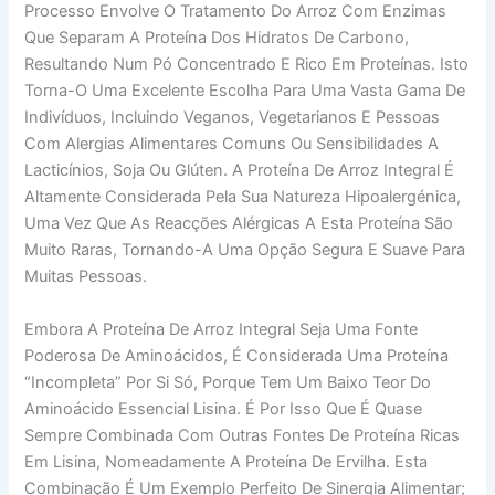
Processo Envolve O Tratamento Do Arroz Com Enzimas
Que Separam A Proteína Dos Hidratos De Carbono,
Resultando Num Pó Concentrado E Rico Em Proteínas. Isto
Torna-O Uma Excelente Escolha Para Uma Vasta Gama De
Indivíduos, Incluindo Veganos, Vegetarianos E Pessoas
Com Alergias Alimentares Comuns Ou Sensibilidades A
Lacticínios, Soja Ou Glúten. A Proteína De Arroz Integral É
Altamente Considerada Pela Sua Natureza Hipoalergénica,
Uma Vez Que As Reacções Alérgicas A Esta Proteína São
Muito Raras, Tornando-A Uma Opção Segura E Suave Para
Muitas Pessoas.
Embora A Proteína De Arroz Integral Seja Uma Fonte
Poderosa De Aminoácidos, É Considerada Uma Proteína
“incompleta” Por Si Só, Porque Tem Um Baixo Teor Do
Aminoácido Essencial Lisina. É Por Isso Que É Quase
Sempre Combinada Com Outras Fontes De Proteína Ricas
Em Lisina, Nomeadamente A Proteína De Ervilha. Esta
Combinação É Um Exemplo Perfeito De Sinergia Alimentar;