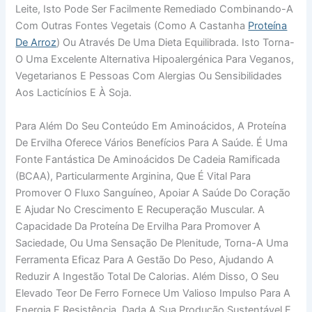
Leite, Isto Pode Ser Facilmente Remediado Combinando-A
Com Outras Fontes Vegetais (como A Castanha
Proteína
De Arroz
) Ou Através De Uma Dieta Equilibrada. Isto Torna-
O Uma Excelente Alternativa Hipoalergénica Para Veganos,
Vegetarianos E Pessoas Com Alergias Ou Sensibilidades
Aos Lacticínios E À Soja.
Para Além Do Seu Conteúdo Em Aminoácidos, A Proteína
De Ervilha Oferece Vários Benefícios Para A Saúde. É Uma
Fonte Fantástica De Aminoácidos De Cadeia Ramificada
(BCAA), Particularmente Arginina, Que É Vital Para
Promover O Fluxo Sanguíneo, Apoiar A Saúde Do Coração
E Ajudar No Crescimento E Recuperação Muscular. A
Capacidade Da Proteína De Ervilha Para Promover A
Saciedade, Ou Uma Sensação De Plenitude, Torna-A Uma
Ferramenta Eficaz Para A Gestão Do Peso, Ajudando A
Reduzir A Ingestão Total De Calorias. Além Disso, O Seu
Elevado Teor De Ferro Fornece Um Valioso Impulso Para A
Energia E Resistência. Dada A Sua Produção Sustentável E