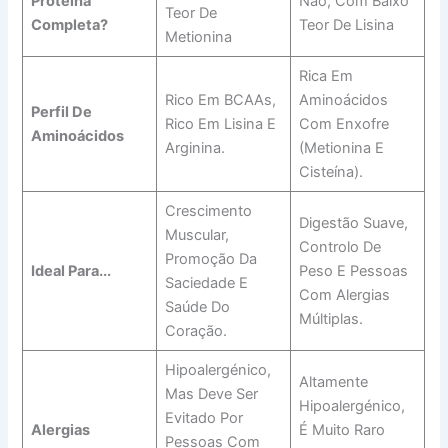
Proteína
Não, Com Baixo
Teor De
Completa?
Teor De Lisina
Metionina
Rica Em
Rico Em BCAAs,
Aminoácidos
Perfil De
Rico Em Lisina E
Com Enxofre
Aminoácidos
Arginina.
(metionina E
Cisteína).
Crescimento
Digestão Suave,
Muscular,
Controlo De
Promoção Da
Ideal Para...
Peso E Pessoas
Saciedade E
Com Alergias
Saúde Do
Múltiplas.
Coração.
Hipoalergénico,
Altamente
Mas Deve Ser
Hipoalergénico,
Evitado Por
Alergias
É Muito Raro
Pessoas Com