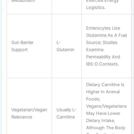
Metabolism
Exercise Energy
Logistics.
Enterocytes Use
Glutamine As A Fuel
Gut-Barrier
L-
Source; Studies
Support
Glutamin
Examine
Permeability And
IBS-D Contexts.
Dietary Carnitine Is
Higher In Animal
Foods;
Vegans/vegetarians
Vegetarian/vegan
Usually L-
May Have Lower
Relevance
Carnitine
Dietary Intake,
Although The Body