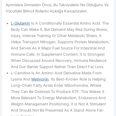
Ayrıntılara Girmeden Önce, Bu Takviyelerin Ne Olduğunu Ve
Vücuttaki Birincil Rollerini Açıklığa Kavuşturalım.
L-Glutamin
Is A Conditionally Essential Amino Acid. The
Body Can Make It, But Demand May Rise During Illness,
Injury, Intense Training Or Other Metabolic Stress. It
Helps Transport Nitrogen, Supports Protein Metabolism,
And Serves As A Major Fuel Source For Intestinal And
Immune Cells. In Supplement Content, It Is Strongest
When Discussed Around Recovery, Immune Resilience
And Gut-Barrier Support Rather Than Direct Fat Loss.
L-Carnitine Is An Amino-Acid Derivative Made From
Lysine And
Metiyonin
. Its Best-Known Role Is Helping
Long-Chain Fatty Acids Enter Mitochondria, Where
They Can Be Oxidized To Produce ATP. This Makes It
More Relevant To Energy Metabolism, Endurance And
Weight-Management Positioning. It Is Not A Stimulant
And Should Not Be Presented As A Stand-Alone Fat-