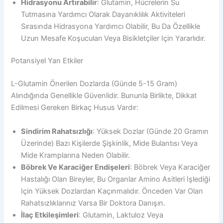
Hidrasyonu Artırabilir
: Glutamin, Hücrelerin Su
Tutmasına Yardımcı Olarak Dayanıklılık Aktiviteleri
Sırasında Hidrasyona Yardımcı Olabilir, Bu Da Özellikle
Uzun Mesafe Koşucuları Veya Bisikletçiler Için Yararlıdır.
Potansiyel Yan Etkiler
L-Glutamin Önerilen Dozlarda (günde 5-15 Gram)
Alındığında Genellikle Güvenlidir. Bununla Birlikte, Dikkat
Edilmesi Gereken Birkaç Husus Vardır:
Sindirim Rahatsızlığı
: Yüksek Dozlar (günde 20 Gramın
Üzerinde) Bazı Kişilerde Şişkinlik, Mide Bulantısı Veya
Mide Kramplarına Neden Olabilir.
Böbrek Ve Karaciğer Endişeleri
: Böbrek Veya Karaciğer
Hastalığı Olan Bireyler, Bu Organlar Amino Asitleri Işlediği
Için Yüksek Dozlardan Kaçınmalıdır. Önceden Var Olan
Rahatsızlıklarınız Varsa Bir Doktora Danışın.
İlaç Etkileşimleri
: Glutamin, Laktuloz Veya