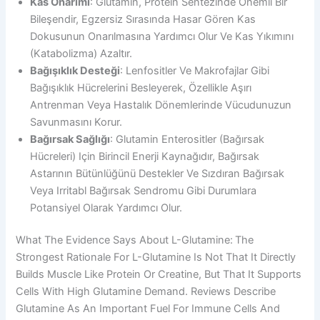
Kas Onarımı
: Glutamin, Protein Sentezinde Önemli Bir
Bileşendir, Egzersiz Sırasında Hasar Gören Kas
Dokusunun Onarılmasına Yardımcı Olur Ve Kas Yıkımını
(katabolizma) Azaltır.
Bağışıklık Desteği
: Lenfositler Ve Makrofajlar Gibi
Bağışıklık Hücrelerini Besleyerek, Özellikle Aşırı
Antrenman Veya Hastalık Dönemlerinde Vücudunuzun
Savunmasını Korur.
Bağırsak Sağlığı
: Glutamin Enterositler (bağırsak
Hücreleri) Için Birincil Enerji Kaynağıdır, Bağırsak
Astarının Bütünlüğünü Destekler Ve Sızdıran Bağırsak
Veya Irritabl Bağırsak Sendromu Gibi Durumlara
Potansiyel Olarak Yardımcı Olur.
What The Evidence Says About L-Glutamine:
The
Strongest Rationale For L-Glutamine Is Not That It Directly
Builds Muscle Like Protein Or Creatine, But That It Supports
Cells With High Glutamine Demand. Reviews Describe
Glutamine As An Important Fuel For Immune Cells And