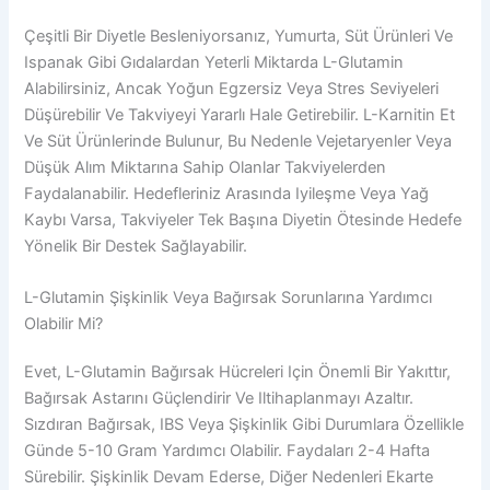
Çeşitli Bir Diyetle Besleniyorsanız, Yumurta, Süt Ürünleri Ve
Ispanak Gibi Gıdalardan Yeterli Miktarda L-Glutamin
Alabilirsiniz, Ancak Yoğun Egzersiz Veya Stres Seviyeleri
Düşürebilir Ve Takviyeyi Yararlı Hale Getirebilir. L-Karnitin Et
Ve Süt Ürünlerinde Bulunur, Bu Nedenle Vejetaryenler Veya
Düşük Alım Miktarına Sahip Olanlar Takviyelerden
Faydalanabilir. Hedefleriniz Arasında Iyileşme Veya Yağ
Kaybı Varsa, Takviyeler Tek Başına Diyetin Ötesinde Hedefe
Yönelik Bir Destek Sağlayabilir.
L-Glutamin Şişkinlik Veya Bağırsak Sorunlarına Yardımcı
Olabilir Mi?
Evet, L-Glutamin Bağırsak Hücreleri Için Önemli Bir Yakıttır,
Bağırsak Astarını Güçlendirir Ve Iltihaplanmayı Azaltır.
Sızdıran Bağırsak, IBS Veya Şişkinlik Gibi Durumlara Özellikle
Günde 5-10 Gram Yardımcı Olabilir. Faydaları 2-4 Hafta
Sürebilir. Şişkinlik Devam Ederse, Diğer Nedenleri Ekarte