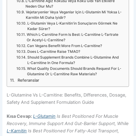
L-Carnitine Ağız Kokusu Veya Koku Gibi Yan Etkilere
Neden Olur Mu?
Vejetaryenler Veya Veganlar Için L-Glutamin Mi Yoksa L-
Karnitin Mi Daha Iyidir?
L-Glutamin Veya L-Karnitin'in Sonuçlarını Görmek Ne
Kadar Sürer?
Which L-Carnitine Form Is Best: L-Carnitine L-Tartrate
Or Acetyl-L-Carnitine?
Can Vegans Benefit More From L-Carnitine?
Does L-Carnitine Raise TMAO?
Should Supplement Brands Combine L-Glutamine And
L-Carnitine In One Formula?
What Quality Documents Should Brands Request For L-
Glutamine Or L-Carnitine Raw Materials?
Referanslar
L-Glutamine Vs L-Carnitine: Benefits, Differences, Dosage,
Safety And Supplement Formulation Guide
Kısa Cevap:
L-Glutamin
Is Best Positioned For Muscle
Recovery, Immune Support And Gut-Barrier Support, While
L-Karnitin
Is Best Positioned For Fatty-Acid Transport,