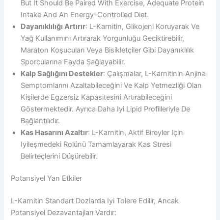
But It Should Be Paired With Exercise, Adequate Protein
Intake And An Energy-Controlled Diet.
Dayanıklılığı Artırır
: L-Karnitin, Glikojeni Koruyarak Ve
Yağ Kullanımını Artırarak Yorgunluğu Geciktirebilir,
Maraton Koşucuları Veya Bisikletçiler Gibi Dayanıklılık
Sporcularına Fayda Sağlayabilir.
Kalp Sağlığını Destekler
: Çalışmalar, L-Karnitinin Anjina
Semptomlarını Azaltabileceğini Ve Kalp Yetmezliği Olan
Kişilerde Egzersiz Kapasitesini Artırabileceğini
Göstermektedir. Ayrıca Daha Iyi Lipid Profilleriyle De
Bağlantılıdır.
Kas Hasarını Azaltır
: L-Karnitin, Aktif Bireyler Için
Iyileşmedeki Rolünü Tamamlayarak Kas Stresi
Belirteçlerini Düşürebilir.
Potansiyel Yan Etkiler
L-Karnitin Standart Dozlarda Iyi Tolere Edilir, Ancak
Potansiyel Dezavantajları Vardır: