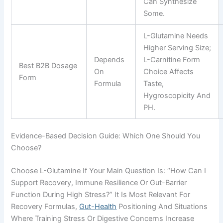
Can Synthesize
Some.
L-Glutamine Needs
Higher Serving Size;
Depends
L-Carnitine Form
Best B2B Dosage
On
Choice Affects
Form
Formula
Taste,
Hygroscopicity And
PH.
Evidence-Based Decision Guide: Which One Should You
Choose?
Choose L-Glutamine If Your Main Question Is: “How Can I
Support Recovery, Immune Resilience Or Gut-Barrier
Function During High Stress?” It Is Most Relevant For
Recovery Formulas,
Gut-Health
Positioning And Situations
Where Training Stress Or Digestive Concerns Increase