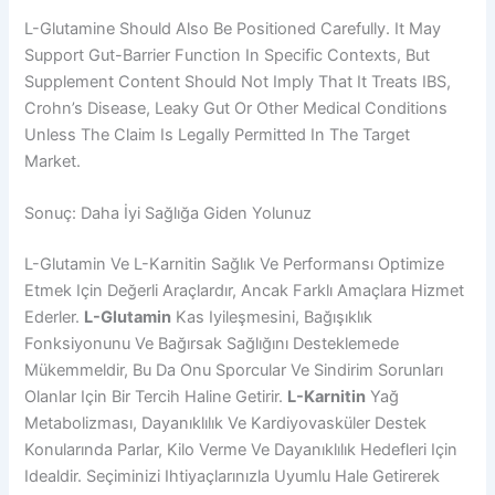
L-Glutamine Should Also Be Positioned Carefully. It May
Support Gut-Barrier Function In Specific Contexts, But
Supplement Content Should Not Imply That It Treats IBS,
Crohn’s Disease, Leaky Gut Or Other Medical Conditions
Unless The Claim Is Legally Permitted In The Target
Market.
Sonuç: Daha İyi Sağlığa Giden Yolunuz
L-Glutamin Ve L-Karnitin Sağlık Ve Performansı Optimize
Etmek Için Değerli Araçlardır, Ancak Farklı Amaçlara Hizmet
Ederler.
L-Glutamin
Kas Iyileşmesini, Bağışıklık
Fonksiyonunu Ve Bağırsak Sağlığını Desteklemede
Mükemmeldir, Bu Da Onu Sporcular Ve Sindirim Sorunları
Olanlar Için Bir Tercih Haline Getirir.
L-Karnitin
Yağ
Metabolizması, Dayanıklılık Ve Kardiyovasküler Destek
Konularında Parlar, Kilo Verme Ve Dayanıklılık Hedefleri Için
Idealdir. Seçiminizi Ihtiyaçlarınızla Uyumlu Hale Getirerek