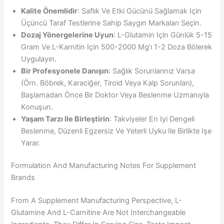
Kalite Önemlidir
: Saflık Ve Etki Gücünü Sağlamak Için
Üçüncü Taraf Testlerine Sahip Saygın Markaları Seçin.
Dozaj Yönergelerine Uyun
: L-Glutamin Için Günlük 5-15
Gram Ve L-Karnitin Için 500-2000 Mg'ı 1-2 Doza Bölerek
Uygulayın.
Bir Profesyonele Danışın
: Sağlık Sorunlarınız Varsa
(örn. Böbrek, Karaciğer, Tiroid Veya Kalp Sorunları),
Başlamadan Önce Bir Doktor Veya Beslenme Uzmanıyla
Konuşun.
Yaşam Tarzı Ile Birleştirin
: Takviyeler En Iyi Dengeli
Beslenme, Düzenli Egzersiz Ve Yeterli Uyku Ile Birlikte Işe
Yarar.
Formulation And Manufacturing Notes For Supplement
Brands
From A Supplement Manufacturing Perspective, L-
Glutamine And L-Carnitine Are Not Interchangeable