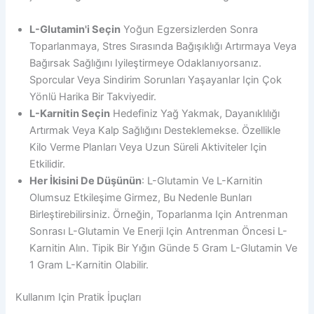
L-Glutamin'i Seçin
Yoğun Egzersizlerden Sonra
Toparlanmaya, Stres Sırasında Bağışıklığı Artırmaya Veya
Bağırsak Sağlığını Iyileştirmeye Odaklanıyorsanız.
Sporcular Veya Sindirim Sorunları Yaşayanlar Için Çok
Yönlü Harika Bir Takviyedir.
L-Karnitin Seçin
Hedefiniz Yağ Yakmak, Dayanıklılığı
Artırmak Veya Kalp Sağlığını Desteklemekse. Özellikle
Kilo Verme Planları Veya Uzun Süreli Aktiviteler Için
Etkilidir.
Her İkisini De Düşünün
: L-Glutamin Ve L-Karnitin
Olumsuz Etkileşime Girmez, Bu Nedenle Bunları
Birleştirebilirsiniz. Örneğin, Toparlanma Için Antrenman
Sonrası L-Glutamin Ve Enerji Için Antrenman Öncesi L-
Karnitin Alın. Tipik Bir Yığın Günde 5 Gram L-Glutamin Ve
1 Gram L-Karnitin Olabilir.
Kullanım Için Pratik İpuçları