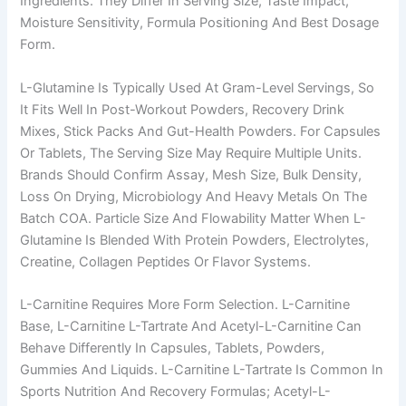
Ingredients. They Differ In Serving Size, Taste Impact,
Moisture Sensitivity, Formula Positioning And Best Dosage
Form.
L-Glutamine Is Typically Used At Gram-Level Servings, So
It Fits Well In Post-Workout Powders, Recovery Drink
Mixes, Stick Packs And Gut-Health Powders. For Capsules
Or Tablets, The Serving Size May Require Multiple Units.
Brands Should Confirm Assay, Mesh Size, Bulk Density,
Loss On Drying, Microbiology And Heavy Metals On The
Batch COA. Particle Size And Flowability Matter When L-
Glutamine Is Blended With Protein Powders, Electrolytes,
Creatine, Collagen Peptides Or Flavor Systems.
L-Carnitine Requires More Form Selection. L-Carnitine
Base, L-Carnitine L-Tartrate And Acetyl-L-Carnitine Can
Behave Differently In Capsules, Tablets, Powders,
Gummies And Liquids. L-Carnitine L-Tartrate Is Common In
Sports Nutrition And Recovery Formulas; Acetyl-L-