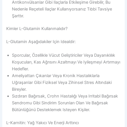
Antikonvülsanlar Gibi Ilaçlarla Etkileşime Girebilir, Bu
Nedenle Reçeteli Ilaçlar Kullanıyorsanız Tıbbi Tavsiye
Şarttır.
Kimler L-Glutamin Kullanmalıdır?
L-Glutamin Aşağıdakiler Için Idealdir:
Sporcular, Özellikle Vücut Geliştiriciler Veya Dayanıklılık
Koşucuları, Kas Ağrısını Azaltmayı Ve Iyileşmeyi Artırmayı
Hedefler.
Ameliyattan Çıkanlar Veya Kronik Hastalıklarla
Uğraşanlar Gibi Fiziksel Veya Zihinsel Stres Altındaki
Bireyler.
Sızdıran Bağırsak, Crohn Hastalığı Veya Irritabl Bağırsak
Sendromu Gibi Sindirim Sorunları Olan Ve Bağırsak
Bütünlüğünü Desteklemek Isteyen Kişiler.
L-Karnitin: Yağ Yakıcı Ve Enerji Arttırıcı