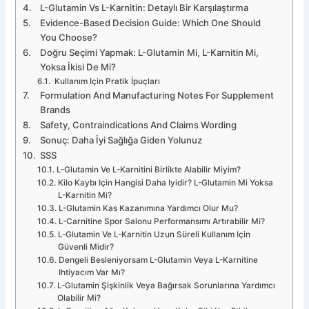
L-Glutamin Vs L-Karnitin: Detaylı Bir Karşılaştırma
Evidence-Based Decision Guide: Which One Should
You Choose?
Doğru Seçimi Yapmak: L-Glutamin Mi, L-Karnitin Mi,
Yoksa İkisi De Mi?
Kullanım Için Pratik İpuçları
Formulation And Manufacturing Notes For Supplement
Brands
Safety, Contraindications And Claims Wording
Sonuç: Daha İyi Sağlığa Giden Yolunuz
SSS
L-Glutamin Ve L-Karnitini Birlikte Alabilir Miyim?
Kilo Kaybı Için Hangisi Daha Iyidir? L-Glutamin Mi Yoksa
L-Karnitin Mi?
L-Glutamin Kas Kazanımına Yardımcı Olur Mu?
L-Carnitine Spor Salonu Performansımı Artırabilir Mi?
L-Glutamin Ve L-Karnitin Uzun Süreli Kullanım Için
Güvenli Midir?
Dengeli Besleniyorsam L-Glutamin Veya L-Karnitine
Ihtiyacım Var Mı?
L-Glutamin Şişkinlik Veya Bağırsak Sorunlarına Yardımcı
Olabilir Mi?