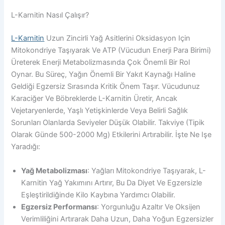
L-Karnitin Nasıl Çalışır?
L-Karnitin
Uzun Zincirli Yağ Asitlerini Oksidasyon Için
Mitokondriye Taşıyarak Ve ATP (vücudun Enerji Para Birimi)
Üreterek Enerji Metabolizmasında Çok Önemli Bir Rol
Oynar. Bu Süreç, Yağın Önemli Bir Yakıt Kaynağı Haline
Geldiği Egzersiz Sırasında Kritik Önem Taşır. Vücudunuz
Karaciğer Ve Böbreklerde L-Karnitin Üretir, Ancak
Vejetaryenlerde, Yaşlı Yetişkinlerde Veya Belirli Sağlık
Sorunları Olanlarda Seviyeler Düşük Olabilir. Takviye (tipik
Olarak Günde 500-2000 Mg) Etkilerini Artırabilir. İşte Ne Işe
Yaradığı:
Yağ Metabolizması
: Yağları Mitokondriye Taşıyarak, L-
Karnitin Yağ Yakımını Artırır, Bu Da Diyet Ve Egzersizle
Eşleştirildiğinde Kilo Kaybına Yardımcı Olabilir.
Egzersiz Performansı
: Yorgunluğu Azaltır Ve Oksijen
Verimliliğini Artırarak Daha Uzun, Daha Yoğun Egzersizler