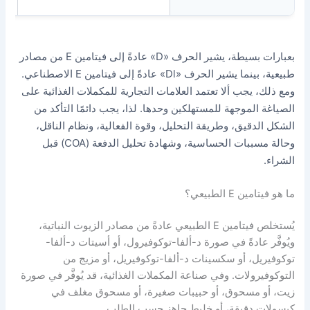
بعبارات بسيطة، يشير الحرف «d» عادةً إلى فيتامين E من مصادر
طبيعية، بينما يشير الحرف «dl» عادةً إلى فيتامين E الاصطناعي.
جب ألا تعتمد العلامات التجارية للمكملات الغذائية على
موجهة للمستهلكين وحدها. لذا، يجب دائمًا التأكد من
يق، وطريقة التحليل، وقوة الفعالية، ونظام الناقل،
وحالة مسببات الحساسية، وشهادة تحليل الدفعة (COA) قبل
طبيعي؟
يُستخلص فيتامين E الطبيعي عادةً من مصادر الزيوت النباتية،
دةً في صورة د-ألفا-توكوفيرول، أو أسيتات د-ألفا-
 أو سكسينات د-ألفا-توكوفيريل، أو مزيج من
لات. وفي صناعة المكملات الغذائية، قد يُوفَّر في صورة
سحوق، أو حبيبات صغيرة، أو مسحوق مغلف في
قيقة، أو خليط جاهز حسب الطلب.