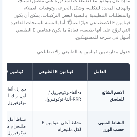
 يتوافق مع الادعاءات المذكورة على ملصق المنتج،
حدد للتكلفة، وشكل الجرعة، وتوقعات العملاء،
 التنظيمية. بالنسبة لبعض التركيبات، يمكن أن يكون
يتامين E الاصطناعي خيارًا عمليًّا؛ أما بالنسبة للمنتجات الفاخرة
التي تُروَّج على أنها طبيعية، فعادةً ما يكون فيتامين E الطبيعي
رحه للمستهلكين.
ة بين فيتامين هـ الطبيعي والاصطناعي
العامل
فيتامين E الطبيعي
فيتامين E الاصطناعي
دي إل-ألفا-توكوفيرول /
شائع
د-ألفا-توكوفيرول /
أول-راك-ألفا-
RRR-ألفا-توكوفيرول
توكوفيرول
نشاط أقل لكل
النسبي
نشاط أعلى لفيتامين E
ملليغرام مقارنةً بالألفا-
وزن
لكل ملليغرام
توكوفيرول الطبيعي