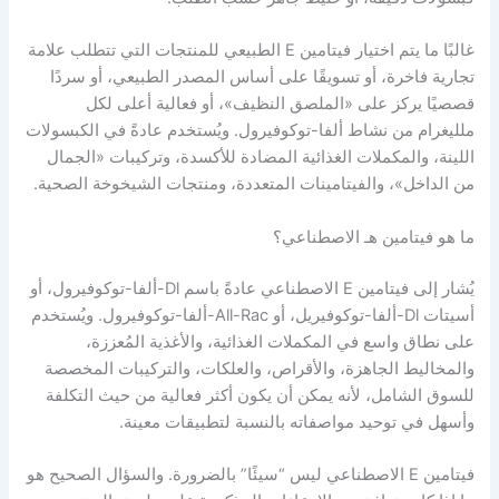
غالبًا ما يتم اختيار فيتامين E الطبيعي للمنتجات التي تتطلب علامة
رة، أو تسويقًا على أساس المصدر الطبيعي، أو سردًا
ز على «الملصق النظيف»، أو فعالية أعلى لكل
ن نشاط ألفا-توكوفيرول. ويُستخدم عادةً في الكبسولات
لمكملات الغذائية المضادة للأكسدة، وتركيبات «الجمال
، والفيتامينات المتعددة، ومنتجات الشيخوخة الصحية.
مين هـ الاصطناعي؟
يُشار إلى فيتامين E الاصطناعي عادةً باسم Dl-ألفا-توكوفيرول، أو
أسيتات Dl-ألفا-توكوفيريل، أو All-Rac-ألفا-توكوفيرول. ويُستخدم
اسع في المكملات الغذائية، والأغذية المُعززة،
الجاهزة، والأقراص، والعلكات، والتركيبات المخصصة
مل، لأنه يمكن أن يكون أكثر فعالية من حيث التكلفة
وحيد مواصفاته بالنسبة لتطبيقات معينة.
يتامين E الاصطناعي ليس “سيئًا” بالضرورة. والسؤال الصحيح هو