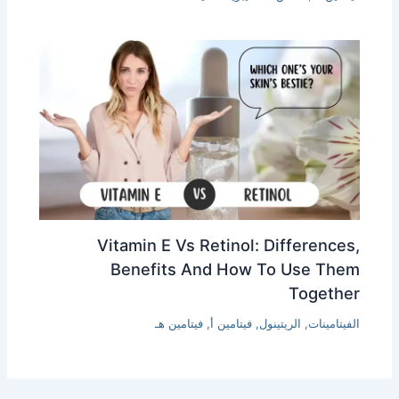
Vitamin E Vs Retinol: Differe
Benefits And How To Use
Tog
نات
,
الريتينول
,
فيتامين أ
,
فيتامين هـ