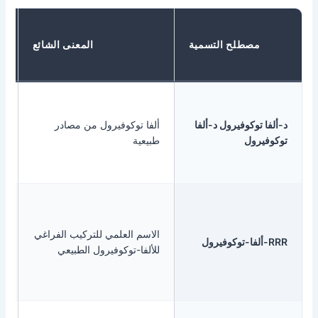
التحديد
صطلح التسمية
المعنى الشائع
النموذجي
للموقع
مكملات
غذائية
وكوفيرول د-ألفا
ألفا توكوفيرول من مصادر
فاخرة ذات
ول
طبيعية
مكونات
طبيعية
المواصفات
الفنية
الاسم العلمي للتركيب الفراغي
وشهادة
للألفا-توكوفيرول الطبيعي
المنشأ
والوثائق
التنظيمية