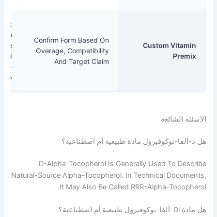
Premix
Design
Confirm Form Based On
Should Be
Custom V
Overage, Compatibility
Validated
And Target Claim
Before Scale-
Up.
ائعة
توكوفيرول مادة طبيعية أم اصطناعية؟
D-Alpha-Tocopherol Is Generally Used To
Natural-Source Alpha-Tocopherol. In Technical D
It May Also Be Called RRR-Alpha-T