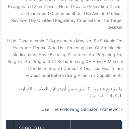
Exaggerated Skin Claims, Heart Disease Preventi
Or Guaranteed Outcomes Should Be Avoid
Reviewed By Qualified Regulatory Counsel For 
High-Dose Vitamin E Supplements May Not Be Sui
Everyone. People Who Use Anticoagulant Or Ant
Medications, Have Bleeding Disorders, Are Pre
Surgery, Are Pregnant Or Breastfeeding, Or Have
Condition Should Consult A Qualified 
Professional Before Using Vitamin E Su
ما هو نوع فيتامين E الذي ينبغي أن تختاره العلامات التجارية
لغذائية؟
Use The Following Decision F
WHY IT
SUGGESTED