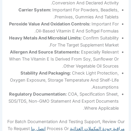
Conversion And Declared Ac
Carrier System:
Important For Powders, Be
Premixes, Gummies And Ta
Peroxide Value And Oxidation Controls:
Importa
Oil-Based Vitamin E And Softgel Fo
Heavy Metals And Microbial Limits:
Confirm Suit
For The Target Supplement 
Allergen And Source Statements:
Especially R
When The Vitamin E Is Derived From Soy, Sunfl
Other Vegetable Oil S
Stability And Packaging:
Check Light Prot
Oxygen Exposure, Storage Temperature And Shel
Assump
Regulatory Documentation:
COA, Specification
SDS/TDS, Non-GMO Statement And Export Doc
Where Appl
For Batch Documentation And Testing Support, R
ة المكملات الغذائية
Process Or
اتصل بنا
To Request