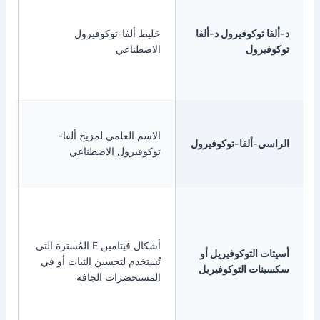
تركيبات
فيتامين E
وكوفيرول د-ألفا
خليط ألفا-توكوفيرول
القياسية
ول
الاصطناعي
ذات
التكلفة
المعقولة
مراجعة
الاسم العلمي لمزيج ألفا-
الوثائق
ألفا-توكوفيرول
توكوفيرول الاصطناعي
الفنية
والملصقات
كبسولات
هلامية،
كبسولات،
أشكال فيتامين E المُسترة التي
لتوكوفيريل أو
أقراص،
تُستخدم لتحسين الثبات أو في
 التوكوفيريل
حلوى
المستحضرات الجافة
هلامية،
ومخاليط
جاهزة