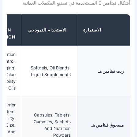
المكملات الغذائية
KEY
الاستمارة
الاستخدام النموذجي
FORMULATION
CONSIDERATION
Check Oxidation
Control,
Packaging,
Softgels, Oil Blends,
مين هـ
Peroxide Value
Liquid Supplements
And Compatibility
With Other Oils.
Check Carrier
System,
Capsules, Tablets,
Flowability,
Gummies, Sachets
يتامين هـ
Particle Size,
And Nutrition
Assay And
Powders