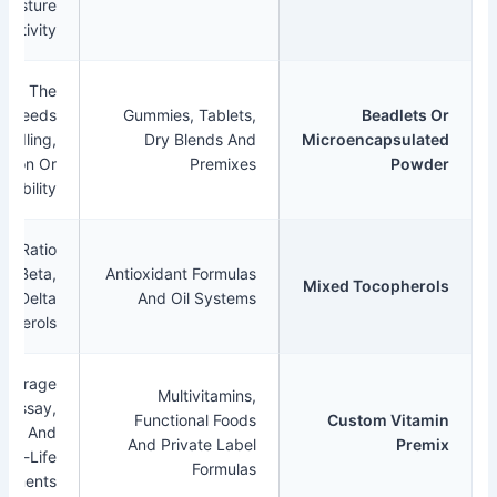
Moisture
Sensitivity.
Useful When The
Formula Needs
Gummies, Tablets,
Beadl
Better Handling,
Dry Blends And
Microencaps
Dispersion Or
Premixes
P
Stability.
Check The Ratio
Of Alpha, Beta,
Antioxidant Formulas
Mixed Tocop
Gamma And Delta
And Oil Systems
Tocopherols.
Confirm Overage
Multivitamins,
Strategy, Assay,
Functional Foods
Custom V
Compatibility And
And Private Label
Shelf-Life
Formulas
Requirements.