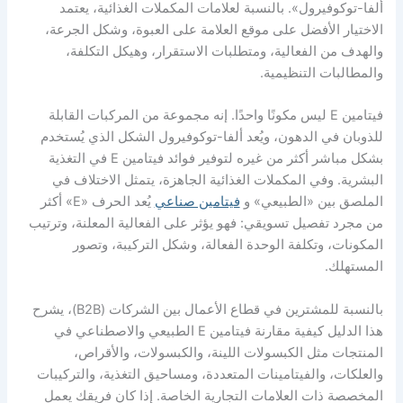
رول». بالنسبة لعلامات المكملات الغذائية، يعتمد
لأفضل على موقع العلامة على العبوة، وشكل الجرعة،
الفعالية، ومتطلبات الاستقرار، وهيكل التكلفة،
 التنظيمية.
يتامين E ليس مكونًا واحدًا. إنه مجموعة من المركبات القابلة
 الدهون، ويُعد ألفا-توكوفيرول الشكل الذي يُستخدم
بشكل مباشر أكثر من غيره لتوفير فوائد فيتامين E في التغذية
في المكملات الغذائية الجاهزة، يتمثل الاختلاف في
ن «الطبيعي» و
فيتامين صناعي
يُعد الحرف «E» أكثر
صيل تسويقي: فهو يؤثر على الفعالية المعلنة، وترتيب
وتكلفة الوحدة الفعالة، وشكل التركيبة، وتصور
بالنسبة للمشترين في قطاع الأعمال بين الشركات (B2B)، يشرح
هذا الدليل كيفية مقارنة فيتامين E الطبيعي والاصطناعي في
ثل الكبسولات اللينة، والكبسولات، والأقراص،
والفيتامينات المتعددة، ومساحيق التغذية، والتركيبات
ت العلامات التجارية الخاصة. إذا كان فريقك يعمل