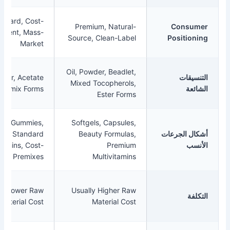
Standard, Cost-
Premium, Natural-
Con
Efficient, Mass-
Source, Clean-Label
Posit
Market
Oil, Powder, Beadlet,
ات
Oil, Powder, Acetate
Mixed Tocopherols,
Forms, Premix Forms
Ester Forms
Tablets, Gummies,
Softgels, Capsules,
لجرعات
Beauty Formulas,
Standard
Multivitamins, Cost-
Premium
Sensitive Premixes
Multivitamins
Usually Lower Raw
Usually Higher Raw
Material Cost
Material Cost