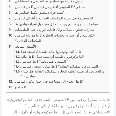
جدول مقارنة بين فيتامين هـ الطبيعي والاصطناعي
هل فيتامين E الطبيعي أفضل من فيتامين E الصناعي؟
كيفية قراءة ملصق مكمل فيتامين هـ
أشكال فيتامين E المستخدمة في تصنيع المكملات الغذائية
صفات الجودة التي يجب التحقق منها قبل شراء فيتامين هـ
تبارات تتعلق بالسلامة والادعاءات الواردة على الملصقات
ما هو نوع فيتامين E الذي ينبغي أن تختاره العلامات التجارية
للمكملات الغذائية؟
الأسئلة الشائعة
هل د-ألفا-توكوفيرول مادة طبيعية أم اصطناعية؟
هل مادة Dl-ألفا-توكوفيرول طبيعية أم اصطناعية؟
هل فيتامين E الطبيعي أفضل دائمًا؟
ن استخدام فيتامين E الصناعي في المكملات الغذائية؟
جب أن تطلبه العلامة التجارية للمكملات الغذائية قبل شراء
فيتامين هـ؟
هل تحتاج إلى مساعدة في اختيار مكون فيتامين E؟
المراجع
عادةً ما يُشار إلى فيتامين E الطبيعي باسم «دي-ألفا-توكوفيرول»
أو «آر آر آر-ألفا-توكوفيرول»، بينما يُشار إلى فيتامين E
عادةً باسم «دي إل-ألفا-توكوفيرول» أو «أول-راك-