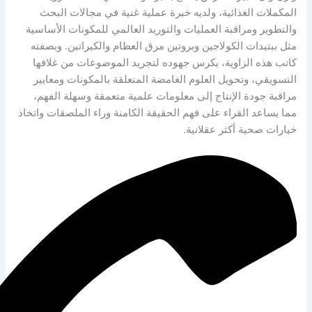
لغذائية، ولديه خبرة عملية غنية في مجالات البحث
مراقبة العمليات والتوريد العالمي للمكونات الأساسية
ت الكولاجين وبروتين مرق العظام والكيراتين. وبصفته
لزاوية، يكرس جهوده لتجريد الموضوعات من غلافها
وتحويل العلوم الغامضة المتعلقة بالمكونات ومعايير
ة الإنتاج إلى معلومات علمية متعمقة وسهلة الفهم،
القراء على فهم الحقيقة الكامنة وراء الملصقات واتخاذ
ة أكثر عقلانية.