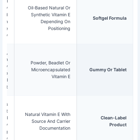
Oil
Compatibility
Oil-Based Natural Or
And
Synthetic Vitamin E
Softgel F
Oxidation
Depending On
Control Are
Positioning
Key.
Flowability,
Dispersion
Powder, Beadlet Or
And Stability
Microencapsulated
Gummy Or 
Matter More
Vitamin E
Than Oil
Format.
Helps
Support
Natural Vitamin E With
Label
Clean
Source And Carrier
Transparency
P
Documentation
And Sourcing
Story.