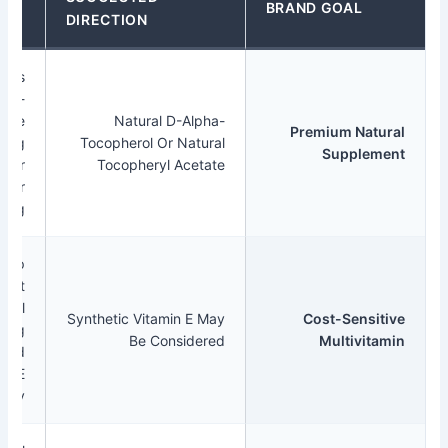
BRAND GOA
FITS
DIRECTION
Supports
Natural-
Source
Natural D-Alpha-
Premium N
Positioning
Tocopherol Or Natural
Supp
And Higher
Tocopheryl Acetate
Activity Per
Mg.
Can Help
Manage Cost
While Still
Synthetic Vitamin E May
Cost-Sen
Providing
Be Considered
Multiv
Declared
Vitamin E
Activity.