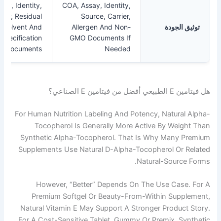
COA, Assay, Identity,
COA, Assay, Identity,
Carrier, Residual
Source, Carrier,
جودة
Allergen And Non-
Solvent And
Specification
GMO Documents If
Documents
Needed
صناعي؟
For Human Nutrition Labeling And Potency, Natur
Tocopherol Is Generally More Active By We
Synthetic Alpha-Tocopherol. That Is Why Man
Supplements Use Natural D-Alpha-Tocopherol O
Natural-Sour
However, “better” Depends On The Use Ca
Premium Softgel Or Beauty-From-Within Su
Natural Vitamin E May Support A Stronger Prod
For A Cost-Sensitive Tablet, Gummy Or Premix, 