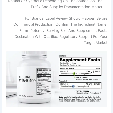
Natural Or Synthetic Depending On The Source,
Prefix And Supplier Documentation 
For Brands, Label Review Should Happ
Commercial Production. Confirm The Ingredi
Form, Potency, Serving Size And Supplem
Declaration With Qualified Regulatory Suppor
Targ