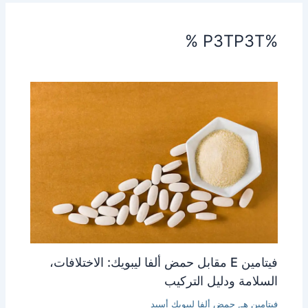
فيتامين E مقابل حمض ألفا ليبويك: الاختلافات،
ة ودليل التركيب
هـ
,
حمض ألفا ليبويك أسيد