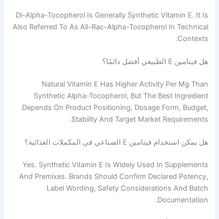
Dl-Alpha-Tocopherol Is Generally Synthetic Vitami
Also Referred To As All-Rac-Alpha-Tocopherol In
مًا؟
Natural Vitamin E Has Higher Activity P
Synthetic Alpha-Tocopherol, But The Best 
Depends On Product Positioning, Dosage Form
Stability And Target Market Req
ن E الصناعي في المكملات الغذائية؟
Yes. Synthetic Vitamin E Is Widely Used In S
And Premixes. Brands Should Confirm Declared
Label Wording, Safety Considerations 
Docum