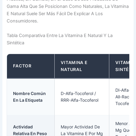
Gama Alta Que Se Posicionan Como Naturales, La Vitamina
E Natural Suele Ser Más Fácil De Explicar A Los
Consumidores.
Tabla Comparativa Entre La Vitamina E Natural Y La
Sintética
VITAMINA E
VITAMIN
FACTOR
NATURAL
SINTÉTI
Dl-Alfa-To
Nombre Común
D-Alfa-Tocoferol /
All-Rac-Al
En La Etiqueta
RRR-Alfa-Tocoferol
Tocoferol
Menor Act
Actividad
Mayor Actividad De
Mg Que El
Relativa En Peso
La Vitamina E Por Mg