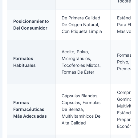
Tocoferol 
De Primera Calidad,
Estándar, 
Posicionamiento
De Origen Natural,
Para El M
Del Consumidor
Con Etiqueta Limpia
Masivo
Aceite, Polvo,
Formas Lí
Formatos
Microgránulos,
Polvo, De
Habituales
Tocoferoles Mixtos,
Premezcl
Formas De Éster
Comprimid
Cápsulas Blandas,
Gominolas
Formas
Cápsulas, Fórmulas
Multivitam
Farmacéuticas
De Belleza,
Estándar,
Más Adecuadas
Multivitamínicos De
Preparad
Alta Calidad
Económic