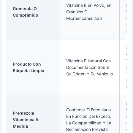
Vitamina E En Polvo, En
Est
Gominola O
Gránulos O
Má
Comprimido
Microencapsulada
Imp
Que
Del
Con
Ref
Vitamina E Natural Con
Tra
Producto Con
Documentación Sobre
De 
Etiqueta Limpia
Su Origen Y Su Vehículo
Y L
Del
Pro
El 
Confirmar El Formulario
Pre
Premezcla
En Función Del Exceso,
Deb
Vitamínica A
La Compatibilidad Y La
Ant
Medida
Reclamación Prevista
A U