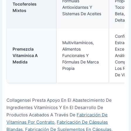
Fórmulas
Proporc
Tocoferoles
Antioxidantes Y
Tocofero
Mixtos
Sistemas De Aceites
Beta, G
Delta.
Confirm
Multivitamínicos,
Estrateg
Premezcla
Alimentos
Exceden
Vitamínica A
Funcionales Y
Análisis,
Medida
Fórmulas De Marca
Compati
Propia
Los Requ
De Vida 
Collagensei Presta Apoyo En El Abastecimiento De
Ingredientes Vitamínicos Y En El Desarrollo De
Productos Acabados A Través De
Fabricación De
Vitaminas Por Contrato
,
Fabricación De Cápsulas
Blandas
,
Fabricación De Suplementos En Cápsulas
,