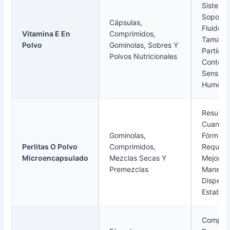
Sistema
Soporte
Cápsulas,
Fluidez, 
Vitamina E En
Comprimidos,
Tamaño 
Polvo
Gominolas, Sobres Y
Partícula
Polvos Nutricionales
Conteni
Sensibil
Humeda
Resulta 
Cuando
Gominolas,
Fórmula
Perlitas O Polvo
Comprimidos,
Requier
Microencapsulado
Mezclas Secas Y
Mejor
Premezclas
Manejabi
Dispers
Estabili
Compru