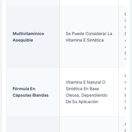
Pue
Con
Cos
Multivitamínico
Se Puede Considerar La
Dej
Asequible
Vitamina E Sintética
Apo
Act
Dec
Vit
La
Vitamina E Natural O
Com
Fórmula En
Sintética En Base
Con
Cápsulas Blandas
Oleosa, Dependiendo
El 
De Su Aplicación
Oxi
Fun
La 
Dis