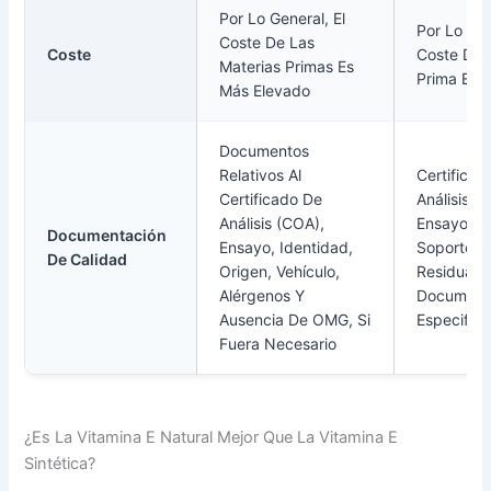
Por Lo General, El
Por Lo Gen
Coste De Las
Coste
Coste De 
Materias Primas Es
Prima Es 
Más Elevado
Documentos
Relativos Al
Certificad
Certificado De
Análisis (
Análisis (COA),
Ensayo, I
Documentación
Ensayo, Identidad,
Soporte, D
De Calidad
Origen, Vehículo,
Residual 
Alérgenos Y
Document
Ausencia De OMG, Si
Especific
Fuera Necesario
¿Es La Vitamina E Natural Mejor Que La Vitamina E
Sintética?