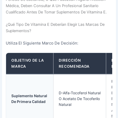
Médica, Deben Consultar A Un Profesional Sanitario
Cualificado Antes De Tomar Suplementos De Vitamina E.
¿Qué Tipo De Vitamina E Deberían Elegir Las Marcas De
Suplementos?
Utiliza El Siguiente Marco De Decisión:
OBJETIVO DE LA
DIRECCIÓN
PO
MARCA
RECOMENDADA
EN
Fav
Pos
D-Alfa-Tocoferol Natural
De 
Suplemento Natural
O Acetato De Tocoferilo
Nat
De Primera Calidad
Natural
Ma
Act
Mg