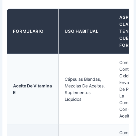
ASPEC
CLAVE
FORMULARIO
USO HABITUAL
TENER
CUENTA
FORMU
Comprue
Control
Oxidació
Cápsulas Blandas,
Envase, 
Aceite De Vitamina
Mezclas De Aceites,
De Peró
E
Suplementos
La
Líquidos
Compati
Con Otr
Aceites.
Comprue