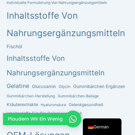
Individuelle Formulierung Von Nahrungsergänzungsmitteln
French
Inhaltsstoffe Von
Thai
Arabic
Nahrungsergänzungsmitteln
Russian
Fischöl
Vietnamese
Inhaltsstoffe Von
Spanish
Turkish
Nahrungsergänzungsmitteln
Portuguese
Gelatine
Glucosamin
Gummibärchen Ergänzen
Glycin
Italian
Gummibärchen-Herstellung
Gummibärchen-Beilage
Korean
Kräuterextrakte
Gelenkgesundheit
Hyaluronsäure
Japanese
Inhaltsstoffe Für Die Gelenkgesundheit
English
Plaudern Wir Ein Wenig
Nahrungsergänzungsmittel Gelenke​
OEM-Herstellungsservice
German