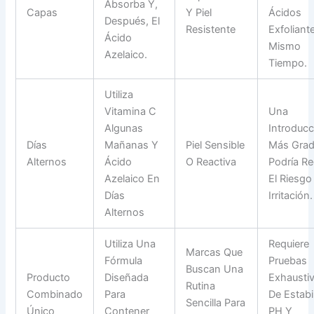
Absorba Y,
Capas
Y Piel
Ácidos
Después, El
Resistente
Exfoliant
Ácido
Mismo
Azelaico.
Tiempo.
Utiliza
Vitamina C
Una
Algunas
Introducc
Días
Mañanas Y
Piel Sensible
Más Grad
Alternos
Ácido
O Reactiva
Podría Re
Azelaico En
El Riesgo
Días
Irritación.
Alternos
Utiliza Una
Requiere
Marcas Que
Fórmula
Pruebas
Buscan Una
Producto
Diseñada
Exhausti
Rutina
Combinado
Para
De Estabi
Sencilla Para
Único
Contener
PH Y