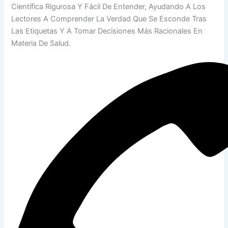
Científica Rigurosa Y Fácil De Entender, Ayudando A Los
Lectores A Comprender La Verdad Que Se Esconde Tras
Las Etiquetas Y A Tomar Decisiones Más Racionales En
Materia De Salud.