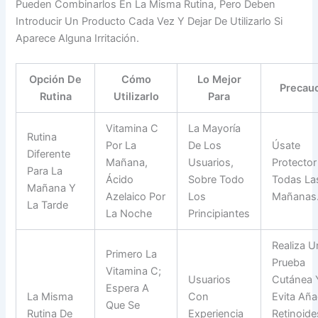
Pueden Combinarlos En La Misma Rutina, Pero Deben
Introducir Un Producto Cada Vez Y Dejar De Utilizarlo Si
Aparece Alguna Irritación.
Opción De
Cómo
Lo Mejor
Precau
Rutina
Utilizarlo
Para
Vitamina C
La Mayoría
Rutina
Por La
De Los
Úsate
Diferente
Mañana,
Usuarios,
Protector
Para La
Ácido
Sobre Todo
Todas La
Mañana Y
Azelaico Por
Los
Mañanas
La Tarde
La Noche
Principiantes
Realiza U
Primero La
Prueba
Vitamina C;
Usuarios
Cutánea 
Espera A
La Misma
Con
Evita Aña
Que Se
Rutina De
Experiencia
Retinoide