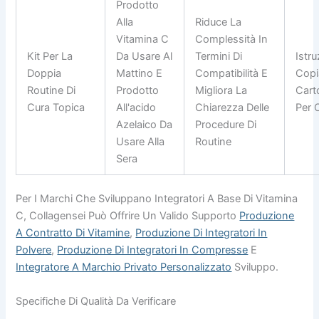
Prodotto
Alla
Riduce La
Vitamina C
Complessità In
Kit Per La
Da Usare Al
Termini Di
Istru
Doppia
Mattino E
Compatibilità E
Copi
Routine Di
Prodotto
Migliora La
Carto
Cura Topica
All'acido
Chiarezza Delle
Per 
Azelaico Da
Procedure Di
Usare Alla
Routine
Sera
Per I Marchi Che Sviluppano Integratori A Base Di Vitamina
C, Collagensei Può Offrire Un Valido Supporto
Produzione
A Contratto Di Vitamine
,
Produzione Di Integratori In
Polvere
,
Produzione Di Integratori In Compresse
E
Integratore A Marchio Privato Personalizzato
Sviluppo.
Specifiche Di Qualità Da Verificare