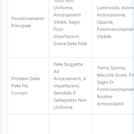
Tono Non
Uniforme,
Luminosità, Azion
Arrossamenti
Antiossidante,
Posizionamento
Visibili, Segni
Opacità,
Principale
Post-
Fotoinvecchiamen
Imperfezioni,
Visibile
Grana Della Pelle
Pelle Soggetta
Teinta Spenta,
Ad
Macchie Scure, Pr
Problemi Della
Arrossamenti, A
Segni Di
Pelle Più
Imperfezioni,
Fotoinvecchiamen
Comuni
Sensibile O
Routine
Dall’aspetto Non
Antiossidanti
Uniforme