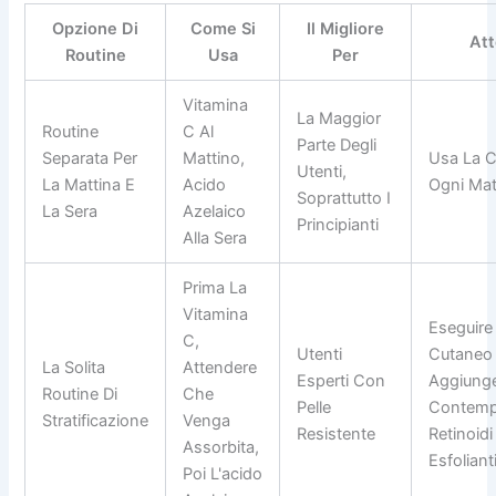
Opzione Di
Come Si
Il Migliore
At
Routine
Usa
Per
Vitamina
La Maggior
Routine
C Al
Parte Degli
Separata Per
Mattino,
Usa La C
Utenti,
La Mattina E
Acido
Ogni Mat
Soprattutto I
La Sera
Azelaico
Principianti
Alla Sera
Prima La
Vitamina
Eseguire
C,
Utenti
Cutaneo 
La Solita
Attendere
Esperti Con
Aggiung
Routine Di
Che
Pelle
Contemp
Stratificazione
Venga
Resistente
Retinoidi
Assorbita,
Esfolianti
Poi L'acido