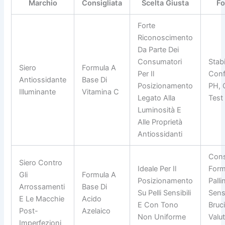
Marchio
Consigliata
Scelta Giusta
Fo
Forte
Riconoscimento
Da Parte Dei
Consumatori
Stabi
Siero
Formula A
Per Il
Conf
Antiossidante
Base Di
Posizionamento
PH, 
Illuminante
Vitamina C
Legato Alla
Test 
Luminosità E
Alle Proprietà
Antiossidanti
Cons
Siero Contro
Ideale Per Il
Form
Gli
Formula A
Posizionamento
Palli
Arrossamenti
Base Di
Su Pelli Sensibili
Sens
E Le Macchie
Acido
E Con Tono
Bruci
Post-
Azelaico
Non Uniforme
Valu
Imperfezioni