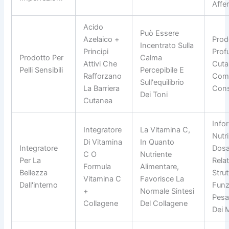
Affe
Acido
Può Essere
Azelaico +
Prod
Incentrato Sulla
Principi
Prof
Prodotto Per
Calma
Attivi Che
Cuta
Pelli Sensibili
Percepibile E
Rafforzano
Comp
Sull'equilibrio
La Barriera
Cons
Dei Toni
Cutanea
Info
Integratore
La Vitamina C,
Nutri
Di Vitamina
In Quanto
Integratore
Dosa
C O
Nutriente
Per La
Relat
Formula
Alimentare,
Bellezza
Strut
Vitamina C
Favorisce La
Dall'interno
Funz
+
Normale Sintesi
Pesan
Collagene
Del Collagene
Dei M