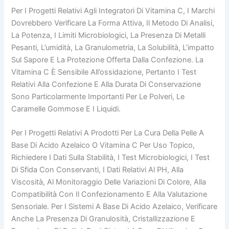
Per I Progetti Relativi Agli Integratori Di Vitamina C, I Marchi
Dovrebbero Verificare La Forma Attiva, Il Metodo Di Analisi,
La Potenza, I Limiti Microbiologici, La Presenza Di Metalli
Pesanti, L’umidità, La Granulometria, La Solubilità, L’impatto
Sul Sapore E La Protezione Offerta Dalla Confezione. La
Vitamina C È Sensibile All’ossidazione, Pertanto I Test
Relativi Alla Confezione E Alla Durata Di Conservazione
Sono Particolarmente Importanti Per Le Polveri, Le
Caramelle Gommose E I Liquidi.
Per I Progetti Relativi A Prodotti Per La Cura Della Pelle A
Base Di Acido Azelaico O Vitamina C Per Uso Topico,
Richiedere I Dati Sulla Stabilità, I Test Microbiologici, I Test
Di Sfida Con Conservanti, I Dati Relativi Al PH, Alla
Viscosità, Al Monitoraggio Delle Variazioni Di Colore, Alla
Compatibilità Con Il Confezionamento E Alla Valutazione
Sensoriale. Per I Sistemi A Base Di Acido Azelaico, Verificare
Anche La Presenza Di Granulosità, Cristallizzazione E