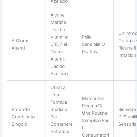
Azelaico
Alcune
Mattine
Usa La
Un’intro
Vitamina
Pelle
A Giorni
Graduale
C E, Nei
Sensibile O
Alterni
Ridurre Il
Giorni
Reattiva
Irritazion
Alterni,
L'acido
Azelaico
Utilizza
Una
Marchi Alla
Formula
Ricerca Di
Prodotto
Studiata
Richiede 
Una Routine
Combinato
Per
Di Stabili
Semplice Per
Singolo
Contenere
Sensorial
I
Entrambi
Consumatori