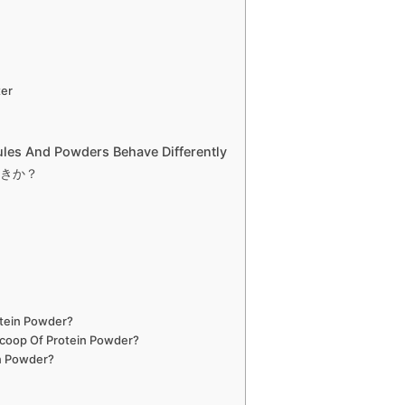
ter
ules And Powders Behave Differently
きか？
otein Powder?
coop Of Protein Powder?
n Powder?