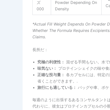
ズ
Powder Depending On
Ca
000
Density
*Actual Fill Weight Depends On Powder Den
Whether The Formula Requires Excipients. 
Claims.
長所だ：
究極の利便性：
混ぜる手間もない。水で
味気ない：
プロテインシェイクの味や食
正確な投与量：
各カプセルには、特定の
省くことができます。.
旅行にも適している：
バッグや車、ポケ
毎週のように出張するあるコンサルタント
代わりに、彼女はプロテインカプセルの小