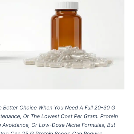
e Better Choice When You Need A Full 20-30 G
tenance, Or The Lowest Cost Per Gram. Protein
te Avoidance, Or Low-Dose Niche Formulas, But
ctor: One 25 G Protein Scoop Can Require