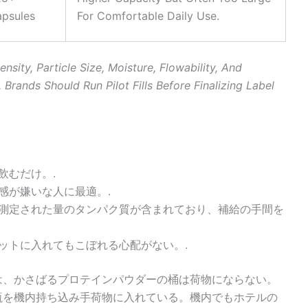
psules
For Comfortable Daily Use.
sity, Particle Size, Moisture, Flowability, And
Brands Should Run Pilot Fills Before Finalizing Label
飲むだけ。.
感が嫌いな人に最適。.
測定された量のタンパク質が含まれており、補給の手間を
ットに入れてもこぼれる心配がない。.
は、かさばるプロテインパウダーの桶は荷物にならない。
瓶を機内持ち込み手荷物に入れている。機内でもホテルの