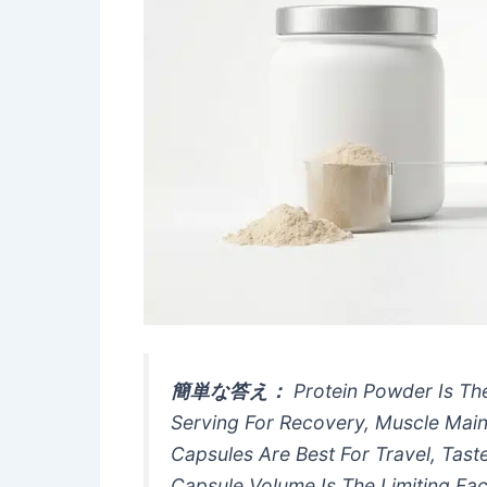
簡単な答え：
Protein Powder Is Th
Serving For Recovery, Muscle Main
Capsules Are Best For Travel, Tas
Capsule Volume Is The Limiting Fa