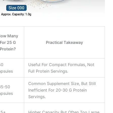
ow Many
For 25 G
Practical Takeaway
Protein?
50
Useful For Compact Formulas, Not
psules
Full Protein Servings.
Common Supplement Size, But Still
35-50
Inefficient For 20-30 G Protein
psules
Servings.
25+
Higher Capacity But Often Too Large