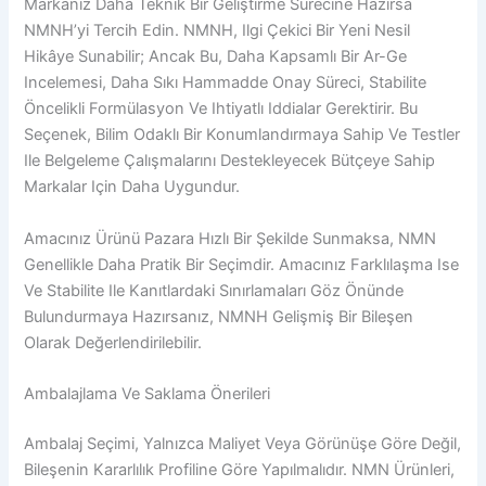
Markanız Daha Teknik Bir Geliştirme Sürecine Hazırsa
NMNH’yi Tercih Edin. NMNH, Ilgi Çekici Bir Yeni Nesil
Hikâye Sunabilir; Ancak Bu, Daha Kapsamlı Bir Ar-Ge
Incelemesi, Daha Sıkı Hammadde Onay Süreci, Stabilite
Öncelikli Formülasyon Ve Ihtiyatlı Iddialar Gerektirir. Bu
Seçenek, Bilim Odaklı Bir Konumlandırmaya Sahip Ve Testler
Ile Belgeleme Çalışmalarını Destekleyecek Bütçeye Sahip
Markalar Için Daha Uygundur.
Amacınız Ürünü Pazara Hızlı Bir Şekilde Sunmaksa, NMN
Genellikle Daha Pratik Bir Seçimdir. Amacınız Farklılaşma Ise
Ve Stabilite Ile Kanıtlardaki Sınırlamaları Göz Önünde
Bulundurmaya Hazırsanız, NMNH Gelişmiş Bir Bileşen
Olarak Değerlendirilebilir.
Ambalajlama Ve Saklama Önerileri
Ambalaj Seçimi, Yalnızca Maliyet Veya Görünüşe Göre Değil,
Bileşenin Kararlılık Profiline Göre Yapılmalıdır. NMN Ürünleri,