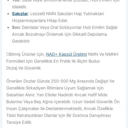
Toz
: Suda Veya Smoothie'lerde Çözülür, Hızlı Emilim Için
Idealdir.
Sakızlar
: Lezzetli NMN Sakızları Hap Yutmaktan
Hoşlanmayanlara Hitap Eder.
Sıvı
: Damlalar Veya Oral Solüsyonlar Hızlı Emilim Sağlar
Ancak Bozulmayı Önlemek Için Dikkatli Depolama
Gerektirir.
Bitmiş Ürünler Için,
NAD+ Kapsül Üretimi
NMN Ve NMNH
Formülleri Için Genellikle En Pratik Ilk Biçim Budur.
Dozaj Ve Güvenlik
Önerilen Dozlar Günde 250-500 Mg Arasında Değişir Ve
Genellikle Sirkadiyen Ritimlere Uyum Sağlamak Için
Sabahları Alınır. Yan Etkiler Nadirdir Ancak Hafif Mide
Bulantısı Veya Baş Ağrısı Içerebilir. Uzun Vadeli Güvenlik Ön
Insan Çalışmaları Ile Desteklenmektedir, Ancak Özellikle
Tıbbi Rahatsızlıkları Olanlar Için Bir Doktora Danışılması
Tavsiye Edilir.