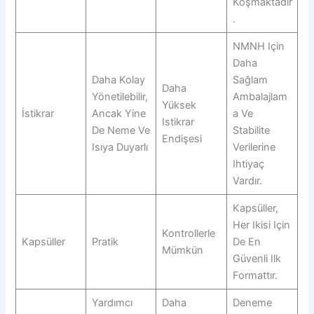
Koşmaktadır
.
NMNH Için
Daha
Daha Kolay
Sağlam
Daha
Yönetilebilir,
Ambalajlam
Yüksek
İstikrar
Ancak Yine
A Ve
Istikrar
De Neme Ve
Stabilite
Endişesi
Isıya Duyarlı
Verilerine
Ihtiyaç
Vardır.
Kapsüller,
Her Ikisi Için
Kontrollerle
Kapsüller
Pratik
De En
Mümkün
Güvenli Ilk
Formattır.
Yardımcı
Daha
Deneme