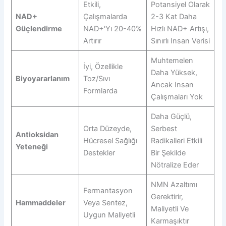
Etkili,
Potansiyel Olarak
NAD+
Çalışmalarda
2-3 Kat Daha
Güçlendirme
NAD+'yı 20-40%
Hızlı NAD+ Artışı,
Artırır
Sınırlı Insan Verisi
Muhtemelen
İyi, Özellikle
Daha Yüksek,
Biyoyararlanım
Toz/sıvı
Ancak Insan
Formlarda
Çalışmaları Yok
Daha Güçlü,
Orta Düzeyde,
Serbest
Antioksidan
Hücresel Sağlığı
Radikalleri Etkili
Yeteneği
Destekler
Bir Şekilde
Nötralize Eder
NMN Azaltımı
Fermantasyon
Gerektirir,
Hammaddeler
Veya Sentez,
Maliyetli Ve
Uygun Maliyetli
Karmaşıktır