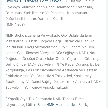
Özel NAD+ Takviyesi Formülasyonu
Bu Destek, Ürünün
Piyasaya Sürülmesinden Önce Hammadde Kalitesinin,
Formunun, Stabilitesinin Ve Pazardaki Konumunun
Değerlendirilmesine Yardımcı Olabilir.
NMN Nedir?
NMN
Brokoli, Lahana Ve Avokado Gibi Gıdalarda Eser
Miktarlarda Bulunan, Doğada Doğal Olarak Var Olan Bir
Moleküldür. Enerji Metabolizması, DNA Onarımı Ve Gen
Ifadesi Gibi Hücresel Süreçlere Güç Sağlayan NAD+’nın
Doğrudan Öncüsü Olarak Işlev Görür. Yaşlanma, Orta Yaşa
Gelindiğinde NAD+ Seviyelerini %'ye Kadar Düşürür; Bu Da
Yorgunluğa, Kas Fonksiyonlarında Azalmaya Ve Hastalık
Riskinde Artışa Yol Açar. NMN Takviyeleri, Yaşlanmayı
Geciktirmeyi Ve Genel Sağlığı Desteklemek Amacıyla NAD+
Seviyelerini Yenilemeyi Amaçlamaktadır.
Kapsül Veya Toz Formunda NMN Tedarik Etmek
Istiyorsanız, Lütfen
Beta-NMN Hammaddesi
Saflık,