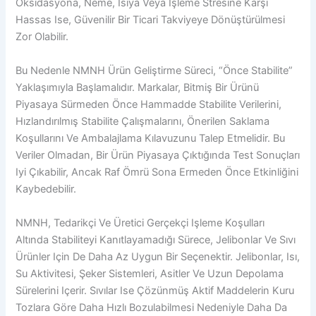
Oksidasyona, Neme, Isıya Veya Işleme Stresine Karşı
Hassas Ise, Güvenilir Bir Ticari Takviyeye Dönüştürülmesi
Zor Olabilir.
Bu Nedenle NMNH Ürün Geliştirme Süreci, “önce Stabilite”
Yaklaşımıyla Başlamalıdır. Markalar, Bitmiş Bir Ürünü
Piyasaya Sürmeden Önce Hammadde Stabilite Verilerini,
Hızlandırılmış Stabilite Çalışmalarını, Önerilen Saklama
Koşullarını Ve Ambalajlama Kılavuzunu Talep Etmelidir. Bu
Veriler Olmadan, Bir Ürün Piyasaya Çıktığında Test Sonuçları
Iyi Çıkabilir, Ancak Raf Ömrü Sona Ermeden Önce Etkinliğini
Kaybedebilir.
NMNH, Tedarikçi Ve Üretici Gerçekçi Işleme Koşulları
Altında Stabiliteyi Kanıtlayamadığı Sürece, Jelibonlar Ve Sıvı
Ürünler Için De Daha Az Uygun Bir Seçenektir. Jelibonlar, Isı,
Su Aktivitesi, Şeker Sistemleri, Asitler Ve Uzun Depolama
Sürelerini Içerir. Sıvılar Ise Çözünmüş Aktif Maddelerin Kuru
Tozlara Göre Daha Hızlı Bozulabilmesi Nedeniyle Daha Da