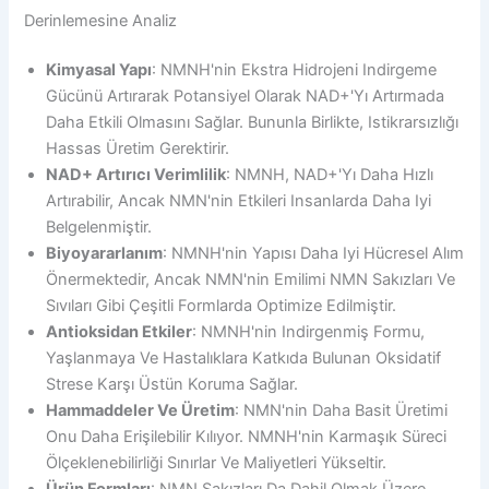
Derinlemesine Analiz
Kimyasal Yapı
: NMNH'nin Ekstra Hidrojeni Indirgeme
Gücünü Artırarak Potansiyel Olarak NAD+'yı Artırmada
Daha Etkili Olmasını Sağlar. Bununla Birlikte, Istikrarsızlığı
Hassas Üretim Gerektirir.
NAD+ Artırıcı Verimlilik
: NMNH, NAD+'yı Daha Hızlı
Artırabilir, Ancak NMN'nin Etkileri Insanlarda Daha Iyi
Belgelenmiştir.
Biyoyararlanım
: NMNH'nin Yapısı Daha Iyi Hücresel Alım
Önermektedir, Ancak NMN'nin Emilimi NMN Sakızları Ve
Sıvıları Gibi Çeşitli Formlarda Optimize Edilmiştir.
Antioksidan Etkiler
: NMNH'nin Indirgenmiş Formu,
Yaşlanmaya Ve Hastalıklara Katkıda Bulunan Oksidatif
Strese Karşı Üstün Koruma Sağlar.
Hammaddeler Ve Üretim
: NMN'nin Daha Basit Üretimi
Onu Daha Erişilebilir Kılıyor. NMNH'nin Karmaşık Süreci
Ölçeklenebilirliği Sınırlar Ve Maliyetleri Yükseltir.