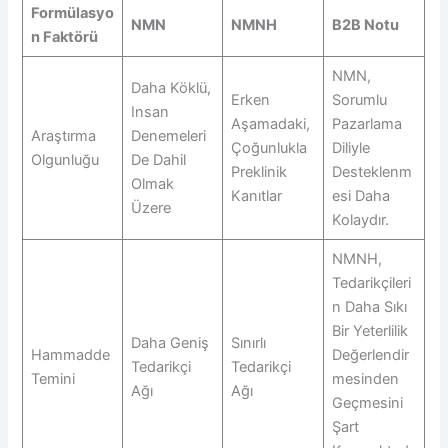
Formülasyo
NMN
NMNH
B2B Notu
N Faktörü
NMN,
Daha Köklü,
Erken
Sorumlu
Insan
Aşamadaki,
Pazarlama
Araştırma
Denemeleri
Çoğunlukla
Diliyle
Olgunluğu
De Dahil
Preklinik
Desteklenm
Olmak
Kanıtlar
Esi Daha
Üzere
Kolaydır.
NMNH,
Tedarikçileri
N Daha Sıkı
Bir Yeterlilik
Daha Geniş
Sınırlı
Hammadde
Değerlendir
Tedarikçi
Tedarikçi
Temini
Mesinden
Ağı
Ağı
Geçmesini
Şart