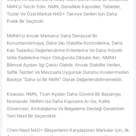
NMN’yi Tercih Edin. NMN, Genellikle Kapsüller, Tabletler,
Tozlar Ve Özel Markalı NAD+ Takviye Serileri Için Daha
Pratik Bir Seçimdir.
NMNH’yi Ancak Markanız Daha Deneysel Bir
Konumlandırmaya, Daha Sıkı Stabilite Kontrollerine, Daha
Katı Tedarikçi Değerlendirme Kriterlerine Ve Daha Ihtiyatlı
Iddia Ifadelerine Hazır Olduğunda Dikkate Alın. NMNH
Bilimsel Açıdan Ilgi Çekici Olabilir, Ancak Stabilite Verileri,
Saflık Testleri Ve Mevzuata Uygunluk Durumu Incelenmeden
Basitçe “daha Iyi Bir NMN” Olarak Değerlendirilmemelidir.
Kısacası: NMN, Ticari Açıdan Daha Güvenli Bir Başlangıç
Noktasıdır. NMNH Ise Daha Kapsamlı Ar-Ge, Kalite
Güvencesi, Ambalajlama Ve Belgeleme Desteği Gerektiren
Yeni Nesil Bir Seçenektir.
Yeni Nesil NAD+ Bileşenlerini Karşılaştıran Markalar Için, Ilk