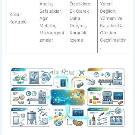
Analiz,
Özelliklere
Yeterli
Safsızlıklar,
Ek Olarak
Değildir;
Kalite
Ağır
Daha
Yöntem Ve
Kontrolü
Metaller,
Gelişmiş
Kararlılık Da
Mikroorgani
Kararlılık
Gözden
Zmalar
Izleme
Geçirilmelidir
.