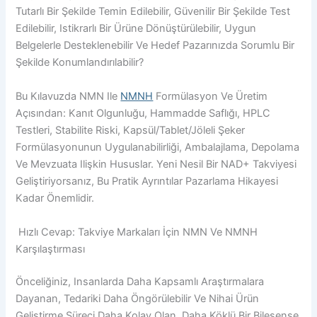
Tutarlı Bir Şekilde Temin Edilebilir, Güvenilir Bir Şekilde Test
Edilebilir, Istikrarlı Bir Ürüne Dönüştürülebilir, Uygun
Belgelerle Desteklenebilir Ve Hedef Pazarınızda Sorumlu Bir
Şekilde Konumlandırılabilir?
Bu Kılavuzda NMN Ile
NMNH
Formülasyon Ve Üretim
Açısından: Kanıt Olgunluğu, Hammadde Saflığı, HPLC
Testleri, Stabilite Riski, Kapsül/tablet/jöleli Şeker
Formülasyonunun Uygulanabilirliği, Ambalajlama, Depolama
Ve Mevzuata Ilişkin Hususlar. Yeni Nesil Bir NAD+ Takviyesi
Geliştiriyorsanız, Bu Pratik Ayrıntılar Pazarlama Hikayesi
Kadar Önemlidir.
Hızlı Cevap: Takviye Markaları İçin NMN Ve NMNH
Karşılaştırması
Önceliğiniz, Insanlarda Daha Kapsamlı Araştırmalara
Dayanan, Tedariki Daha Öngörülebilir Ve Nihai Ürün
Geliştirme Süreci Daha Kolay Olan, Daha Köklü Bir Bileşense