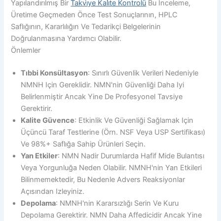
Yapılandırılmış Bir
Takvi̇ye Kali̇te Kontrolü
Bu Inceleme,
Üretime Geçmeden Önce Test Sonuçlarının, HPLC
Saflığının, Kararlılığın Ve Tedarikçi Belgelerinin
Doğrulanmasına Yardımcı Olabilir.
Önlemler
Tıbbi Konsültasyon
: Sınırlı Güvenlik Verileri Nedeniyle
NMNH Için Gereklidir. NMN'nin Güvenliği Daha Iyi
Belirlenmiştir Ancak Yine De Profesyonel Tavsiye
Gerektirir.
Kalite Güvence
: Etkinlik Ve Güvenliği Sağlamak Için
Üçüncü Taraf Testlerine (örn. NSF Veya USP Sertifikası)
Ve 98%+ Saflığa Sahip Ürünleri Seçin.
Yan Etkiler
: NMN Nadir Durumlarda Hafif Mide Bulantısı
Veya Yorgunluğa Neden Olabilir. NMNH'nin Yan Etkileri
Bilinmemektedir, Bu Nedenle Advers Reaksiyonlar
Açısından Izleyiniz.
Depolama
: NMNH'nin Kararsızlığı Serin Ve Kuru
Depolama Gerektirir. NMN Daha Affedicidir Ancak Yine