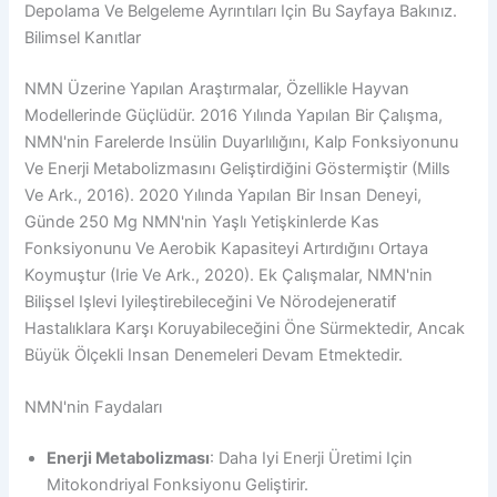
Depolama Ve Belgeleme Ayrıntıları Için Bu Sayfaya Bakınız.
Bilimsel Kanıtlar
NMN Üzerine Yapılan Araştırmalar, Özellikle Hayvan
Modellerinde Güçlüdür. 2016 Yılında Yapılan Bir Çalışma,
NMN'nin Farelerde Insülin Duyarlılığını, Kalp Fonksiyonunu
Ve Enerji Metabolizmasını Geliştirdiğini Göstermiştir (Mills
Ve Ark., 2016). 2020 Yılında Yapılan Bir Insan Deneyi,
Günde 250 Mg NMN'nin Yaşlı Yetişkinlerde Kas
Fonksiyonunu Ve Aerobik Kapasiteyi Artırdığını Ortaya
Koymuştur (Irie Ve Ark., 2020). Ek Çalışmalar, NMN'nin
Bilişsel Işlevi Iyileştirebileceğini Ve Nörodejeneratif
Hastalıklara Karşı Koruyabileceğini Öne Sürmektedir, Ancak
Büyük Ölçekli Insan Denemeleri Devam Etmektedir.
NMN'nin Faydaları
Enerji Metabolizması
: Daha Iyi Enerji Üretimi Için
Mitokondriyal Fonksiyonu Geliştirir.