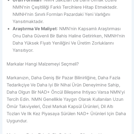
Ürün Formları
: NMN Sakızları Da Dahil Olmak Üzere
NMN'nin Çeşitliliği Farklı Tercihlere Hitap Etmektedir.
NMNH'nin Sınırlı Formları Pazardaki Yeni Varlığını
Yansıtmaktadır.
Araştırma Ve Maliyet
: NMN'nin Kapsamlı Araştırması
Onu Daha Güvenli Bir Bahis Haline Getirirken, NMNH'nin
Daha Yüksek Fiyatı Yeniliğini Ve Üretim Zorluklarını
Yansıtıyor.
Markalar Hangi Malzemeyi Seçmeli?
Markanızın, Daha Geniş Bir Pazar Bilinirliğine, Daha Fazla
Tedarikçiye Ve Daha Iyi Bir Nihai Ürün Deneyimine Sahip,
Daha Olgun Bir NAD+ Öncül Bileşene Ihtiyacı Varsa NMN’yi
Tercih Edin. NMN Genellikle Yaygın Olarak Kullanılan Uzun
Ömür Takviyeleri, Özel Markalı Kapsül Ürünleri, Dil Altı
Tozları Ve Ilk Kez Piyasaya Sürülen NAD+ Ürünleri Için Daha
Uygundur.