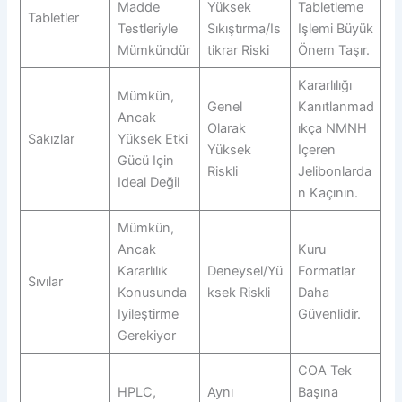
Madde
Yüksek
Tabletleme
Tabletler
Testleriyle
Sıkıştırma/is
Işlemi Büyük
Mümkündür
Tikrar Riski
Önem Taşır.
Kararlılığı
Mümkün,
Genel
Kanıtlanmad
Ancak
Olarak
Ikça NMNH
Sakızlar
Yüksek Etki
Yüksek
Içeren
Gücü Için
Riskli
Jelibonlarda
Ideal Değil
N Kaçının.
Mümkün,
Ancak
Kuru
Kararlılık
Deneysel/yü
Formatlar
Sıvılar
Konusunda
Ksek Riskli
Daha
Iyileştirme
Güvenlidir.
Gerekiyor
COA Tek
HPLC,
Aynı
Başına