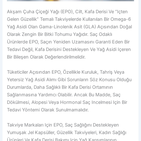
Akşam Çuha Çiçeği Yağı (EPO), Cilt, Kafa Derisi Ve “içten
Gelen Güzellik” Temalı Takviyelerde Kullanılan Bir Omega-6
Yağ Asidi Olan Gama-Linolenik Asit (GLA) Açısından Doğal
Olarak Zengin Bir Bitki Tohumu Yağıdır. Saç Odaklı
Ürünlerde EPO, Saçın Yeniden Uzamasını Garanti Eden Bir
Tedavi Değil, Kafa Derisini Destekleyen Ve Yağ Asidi Içeren
Bir Bileşen Olarak Değerlendirilmelidir.
Tüketiciler Açısından EPO, Özellikle Kuruluk, Tahriş Veya
Yetersiz Yağ Asidi Alımı Gibi Sorunların Söz Konusu Olduğu
Durumlarda, Daha Sağlıklı Bir Kafa Derisi Ortamının
Sağlanmasına Yardımcı Olabilir. Ancak Bu Madde, Saç
Dökülmesi, Alopesi Veya Hormonal Saç Incelmesi Için Bir
Tedavi Yöntemi Olarak Sunulmamalıdır.
Takviye Markaları Için EPO, Saç Sağlığını Destekleyen
Yumuşak Jel Kapsüller, Güzellik Takviyeleri, Kadın Sağlığı
Ürünleri Ve Kafa Derisi Bakımı Için Yağ Karışımlarının