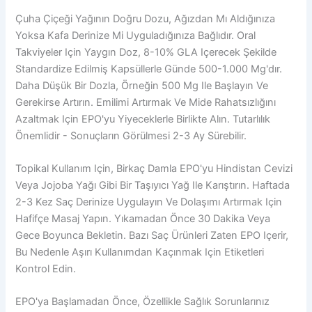
Çuha Çiçeği Yağının Doğru Dozu, Ağızdan Mı Aldığınıza
Yoksa Kafa Derinize Mi Uyguladığınıza Bağlıdır. Oral
Takviyeler Için Yaygın Doz, 8-10% GLA Içerecek Şekilde
Standardize Edilmiş Kapsüllerle Günde 500-1.000 Mg'dır.
Daha Düşük Bir Dozla, Örneğin 500 Mg Ile Başlayın Ve
Gerekirse Artırın. Emilimi Artırmak Ve Mide Rahatsızlığını
Azaltmak Için EPO'yu Yiyeceklerle Birlikte Alın. Tutarlılık
Önemlidir - Sonuçların Görülmesi 2-3 Ay Sürebilir.
Topikal Kullanım Için, Birkaç Damla EPO'yu Hindistan Cevizi
Veya Jojoba Yağı Gibi Bir Taşıyıcı Yağ Ile Karıştırın. Haftada
2-3 Kez Saç Derinize Uygulayın Ve Dolaşımı Artırmak Için
Hafifçe Masaj Yapın. Yıkamadan Önce 30 Dakika Veya
Gece Boyunca Bekletin. Bazı Saç Ürünleri Zaten EPO Içerir,
Bu Nedenle Aşırı Kullanımdan Kaçınmak Için Etiketleri
Kontrol Edin.
EPO'ya Başlamadan Önce, Özellikle Sağlık Sorunlarınız