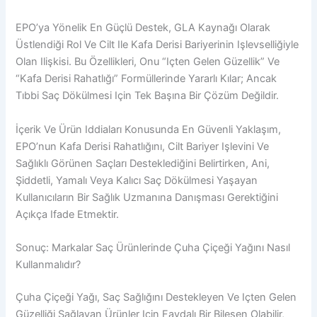
EPO’ya Yönelik En Güçlü Destek, GLA Kaynağı Olarak
Üstlendiği Rol Ve Cilt Ile Kafa Derisi Bariyerinin Işlevselliğiyle
Olan Ilişkisi. Bu Özellikleri, Onu “içten Gelen Güzellik” Ve
“kafa Derisi Rahatlığı” Formüllerinde Yararlı Kılar; Ancak
Tıbbi Saç Dökülmesi Için Tek Başına Bir Çözüm Değildir.
İçerik Ve Ürün Iddiaları Konusunda En Güvenli Yaklaşım,
EPO’nun Kafa Derisi Rahatlığını, Cilt Bariyer Işlevini Ve
Sağlıklı Görünen Saçları Desteklediğini Belirtirken, Ani,
Şiddetli, Yamalı Veya Kalıcı Saç Dökülmesi Yaşayan
Kullanıcıların Bir Sağlık Uzmanına Danışması Gerektiğini
Açıkça Ifade Etmektir.
Sonuç: Markalar Saç Ürünlerinde Çuha Çiçeği Yağını Nasıl
Kullanmalıdır?
Çuha Çiçeği Yağı, Saç Sağlığını Destekleyen Ve Içten Gelen
Güzelliği Sağlayan Ürünler Için Faydalı Bir Bileşen Olabilir,