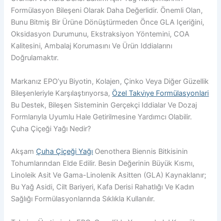
Formülasyon Bileşeni Olarak Daha Değerlidir. Önemli Olan,
Bunu Bitmiş Bir Ürüne Dönüştürmeden Önce GLA Içeriğini,
Oksidasyon Durumunu, Ekstraksiyon Yöntemini, COA
Kalitesini, Ambalaj Korumasını Ve Ürün Iddialarını
Doğrulamaktır.
Markanız EPO’yu Biyotin, Kolajen, Çinko Veya Diğer Güzellik
Bileşenleriyle Karşılaştırıyorsa,
Özel Takvi̇ye Formülasyonlari
Bu Destek, Bileşen Sisteminin Gerçekçi Iddialar Ve Dozaj
Formlarıyla Uyumlu Hale Getirilmesine Yardımcı Olabilir.
Çuha Çiçeği Yağı Nedir?
Akşam
Çuha Çiçeği Yağı
Oenothera Biennis Bitkisinin
Tohumlarından Elde Edilir. Besin Değerinin Büyük Kısmı,
Linoleik Asit Ve Gama-Linolenik Asitten (GLA) Kaynaklanır;
Bu Yağ Asidi, Cilt Bariyeri, Kafa Derisi Rahatlığı Ve Kadın
Sağlığı Formülasyonlarında Sıklıkla Kullanılır.