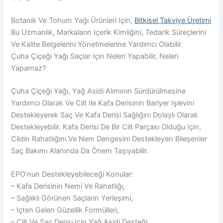
Botanik Ve Tohum Yağı Ürünleri Için,
Bitkisel Takviye Üretimi
Bu Uzmanlık, Markaların Içerik Kimliğini, Tedarik Süreçlerini
Ve Kalite Belgelerini Yönetmelerine Yardımcı Olabilir.
Çuha Çiçeği Yağı Saçlar Için Neleri Yapabilir, Neleri
Yapamaz?
Çuha Çiçeği Yağı, Yağ Asidi Alımının Sürdürülmesine
Yardımcı Olarak Ve Cilt Ile Kafa Derisinin Bariyer Işlevini
Destekleyerek Saç Ve Kafa Derisi Sağlığını Dolaylı Olarak
Destekleyebilir. Kafa Derisi De Bir Cilt Parçası Olduğu Için,
Cildin Rahatlığını Ve Nem Dengesini Destekleyen Bileşenler
Saç Bakımı Alanında Da Önem Taşıyabilir.
EPO’nun Destekleyebileceği Konular:
– Kafa Derisinin Nemi Ve Rahatlığı,
– Sağlıklı Görünen Saçların Yerleşimi,
– Içten Gelen Güzellik Formülleri,
– Cilt Ve Saç Derisi Için Yağ Asidi Desteği,