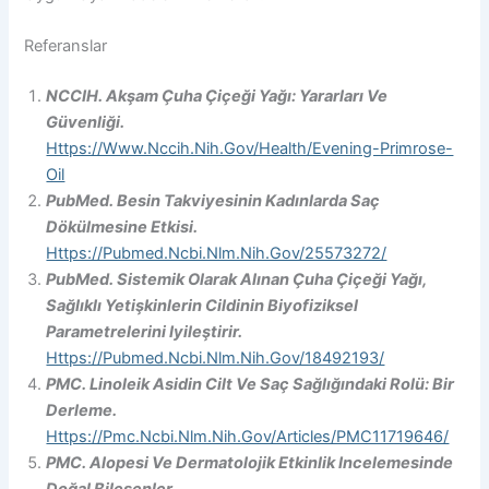
Referanslar
NCCIH. Akşam Çuha Çiçeği Yağı: Yararları Ve
Güvenliği.
Https://www.nccih.nih.gov/health/evening-Primrose-
Oil
PubMed. Besin Takviyesinin Kadınlarda Saç
Dökülmesine Etkisi.
Https://pubmed.ncbi.nlm.nih.gov/25573272/
PubMed. Sistemik Olarak Alınan Çuha Çiçeği Yağı,
Sağlıklı Yetişkinlerin Cildinin Biyofiziksel
Parametrelerini Iyileştirir.
Https://pubmed.ncbi.nlm.nih.gov/18492193/
PMC. Linoleik Asidin Cilt Ve Saç Sağlığındaki Rolü: Bir
Derleme.
Https://pmc.ncbi.nlm.nih.gov/articles/PMC11719646/
PMC. Alopesi Ve Dermatolojik Etkinlik Incelemesinde
Doğal Bileşenler.