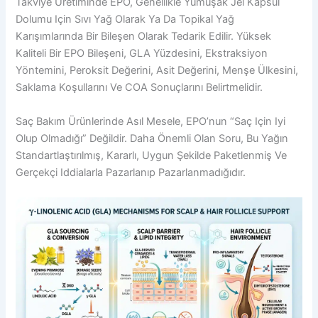
Takviye Üretiminde EPO, Genellikle Yumuşak Jel Kapsül
Dolumu Için Sıvı Yağ Olarak Ya Da Topikal Yağ
Karışımlarında Bir Bileşen Olarak Tedarik Edilir. Yüksek
Kaliteli Bir EPO Bileşeni, GLA Yüzdesini, Ekstraksiyon
Yöntemini, Peroksit Değerini, Asit Değerini, Menşe Ülkesini,
Saklama Koşullarını Ve COA Sonuçlarını Belirtmelidir.
Saç Bakım Ürünlerinde Asıl Mesele, EPO’nun “saç Için Iyi
Olup Olmadığı” Değildir. Daha Önemli Olan Soru, Bu Yağın
Standartlaştırılmış, Kararlı, Uygun Şekilde Paketlenmiş Ve
Gerçekçi Iddialarla Pazarlanıp Pazarlanmadığıdır.