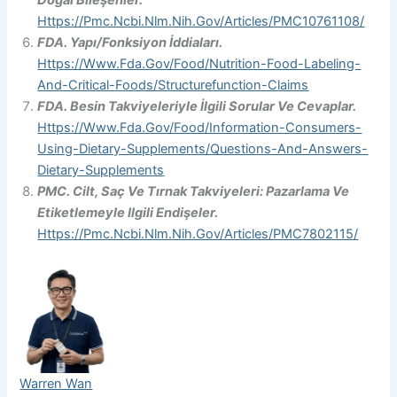
Https://pmc.ncbi.nlm.nih.gov/articles/PMC10761108/
FDA. Yapı/Fonksiyon İddiaları.
Https://www.fda.gov/food/nutrition-Food-Labeling-
And-Critical-Foods/structurefunction-Claims
FDA. Besin Takviyeleriyle İlgili Sorular Ve Cevaplar.
Https://www.fda.gov/food/information-Consumers-
Using-Dietary-Supplements/questions-And-Answers-
Dietary-Supplements
PMC. Cilt, Saç Ve Tırnak Takviyeleri: Pazarlama Ve
Etiketlemeyle Ilgili Endişeler.
Https://pmc.ncbi.nlm.nih.gov/articles/PMC7802115/
Warren Wan