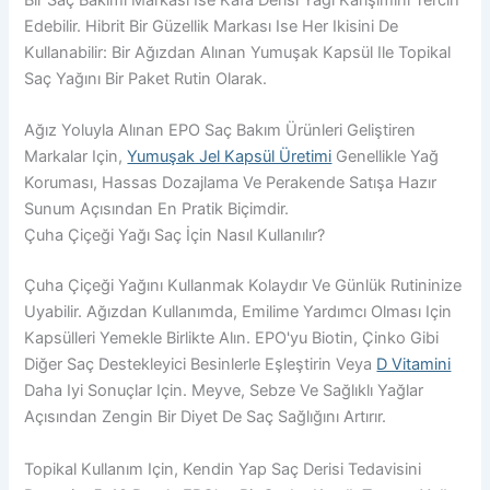
Bir Saç Bakımı Markası Ise Kafa Derisi Yağı Karışımını Tercih
Edebilir. Hibrit Bir Güzellik Markası Ise Her Ikisini De
Kullanabilir: Bir Ağızdan Alınan Yumuşak Kapsül Ile Topikal
Saç Yağını Bir Paket Rutin Olarak.
Ağız Yoluyla Alınan EPO Saç Bakım Ürünleri Geliştiren
Markalar Için,
Yumuşak Jel Kapsül Üretimi
Genellikle Yağ
Koruması, Hassas Dozajlama Ve Perakende Satışa Hazır
Sunum Açısından En Pratik Biçimdir.
Çuha Çiçeği Yağı Saç İçin Nasıl Kullanılır?
Çuha Çiçeği Yağını Kullanmak Kolaydır Ve Günlük Rutininize
Uyabilir. Ağızdan Kullanımda, Emilime Yardımcı Olması Için
Kapsülleri Yemekle Birlikte Alın. EPO'yu Biotin, Çinko Gibi
Diğer Saç Destekleyici Besinlerle Eşleştirin Veya
D Vitamini
Daha Iyi Sonuçlar Için. Meyve, Sebze Ve Sağlıklı Yağlar
Açısından Zengin Bir Diyet De Saç Sağlığını Artırır.
Topikal Kullanım Için, Kendin Yap Saç Derisi Tedavisini