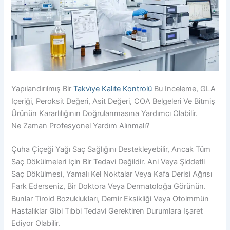
Yapılandırılmış Bir
Takvi̇ye Kali̇te Kontrolü
Bu Inceleme, GLA
Içeriği, Peroksit Değeri, Asit Değeri, COA Belgeleri Ve Bitmiş
Ürünün Kararlılığının Doğrulanmasına Yardımcı Olabilir.
Ne Zaman Profesyonel Yardım Alınmalı?
Çuha Çiçeği Yağı Saç Sağlığını Destekleyebilir, Ancak Tüm
Saç Dökülmeleri Için Bir Tedavi Değildir. Ani Veya Şiddetli
Saç Dökülmesi, Yamalı Kel Noktalar Veya Kafa Derisi Ağrısı
Fark Ederseniz, Bir Doktora Veya Dermatoloğa Görünün.
Bunlar Tiroid Bozuklukları, Demir Eksikliği Veya Otoimmün
Hastalıklar Gibi Tıbbi Tedavi Gerektiren Durumlara Işaret
Ediyor Olabilir.