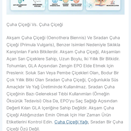
Çuha Çiçeği Vs. Çuha Çiçeği
Akşam Çuha Çiçeği (Oenothera Biennis) Ve Sıradan Çuha
Çiçeği (Primula Vulgaris), Benzer Isimleri Nedeniyle Sıklıkla
Karıştırılan Farklı Bitkilerdir. Akşam Çuha Çiçeği, Akşamları
Açan Sarı Çiçeklere Sahip, Uzun Boylu, Iki Yıllık Bir Bitkidir.
Tohumları, GLA Açısından Zengin EPO Elde Etmek Için
Preslenir. Soluk Sarı Veya Pembe Çiçekleri Olan, Bodur Bir
Çok Yıllık Bitki Olan Sıradan Çuha Çiçeği, Çoğunlukla Süs
Amaçlıdır Ve Yağ Üretiminde Kullanılmaz. Sıradan Çuha
Çiçeğinin Bazı Geleneksel Tıbbi Kullanımları (örneğin
Öksürük Tedavisi) Olsa Da, EPO'yu Saç Sağlığı Açısından
Değerli Kılan GLA Içeriğine Sahip Değildir. Akşam Çuha
Çiçeği Aldığınızdan Emin Olmak Için Her Zaman Ürün
Etiketlerini Kontrol Edin.
Çuha Çiçeği Yağı
, Sıradan Bir Çuha
Çiçeği Özü Değil.