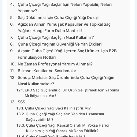
Çuha Çiçeği Yağı Saçlar Için Neleri Yapabilir, Neleri
Yapamaz?
Saç Dökülmesi İçin Çuha Çiçeği Yağı Dozajı
Ağızdan Alınan Yumuşak Kapsüller Ve Topikal Saç
Yağları: Hangi Form Daha Mantıklı?
Çuha Çiçeği Yağı Saç İçin Nasıl Kullanılır?
Çuha Çiçeği Yağının Güvenliği Ve Yan Etkileri
Akşam Çuha Çiçeği Yağı Içeren Saç Ürünleri Için B2B
Formülasyon Notları
Ne Zaman Profesyonel Yardım Alınmalı?
Bilimsel Kanıtlar Ve Sınırlamalar
Sonuç: Markalar Saç Ürünlerinde Çuha Çiçeği Yağını
Nasıl Kullanmalıdır?
EPO Saç Güçlendirici Bir Ürün Geliştirmek Için Yardıma
Mı Ihtiyacınız Var?
SSS
Çuha Çiçeği Yağı Saçı Kalınlaştırır Mı?
Çuha Çiçeği Yağı Saçların Yeniden Uzamasını
Sağlayabilir Mi?
Çuha Çiçeği Yağı, Kapsül Olarak Mı Yoksa Harici
Kullanım Için Yağ Olarak Mı Daha Etkilidir?
Çuha Çiçeği Yağı Biyotin Içerir Mi?