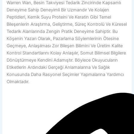
Warren Wan, Besin Takviyesi Tedarik Zincirinde Kapsamlı
Deneyime Sahip Deneyimli Bir Uzmandır Ve Kolajen
Peptidleri, Kemik Suyu Proteini Ve Keratin Gibi Temel
Bileşenlerin Araştırma, Geliştirme, Süreç Kontrolü Ve Küresel
Tedarik Alanlarında Zengin Pratik Deneyime Sahiptir. Bu
Köşenin Yazarı Olarak, Pazarlama Söylemlerinin Ötesine
Geçmeye, Anlaşılması Zor Bileşen Bilimini Ve Üretim Kalite
Kontrol Standartlarını Kolay Anlaşılır, Somut Bilimsel Bilgilere
Dönüştürmeye Kendini Adamıştır. Böylece Okuyucuların
Etiketlerin Ardındaki Gerçeği Anlamalarına Ve Sağlık
Konusunda Daha Rasyonel Seçimler Yapmalarına Yardımcı
Olmaktadır.