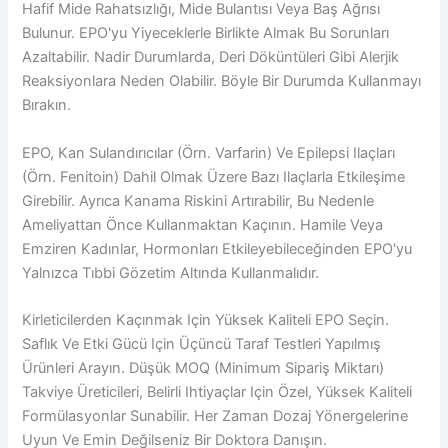
Hafif Mide Rahatsızlığı, Mide Bulantısı Veya Baş Ağrısı
Bulunur. EPO'yu Yiyeceklerle Birlikte Almak Bu Sorunları
Azaltabilir. Nadir Durumlarda, Deri Döküntüleri Gibi Alerjik
Reaksiyonlara Neden Olabilir. Böyle Bir Durumda Kullanmayı
Bırakın.
EPO, Kan Sulandırıcılar (örn. Varfarin) Ve Epilepsi Ilaçları
(örn. Fenitoin) Dahil Olmak Üzere Bazı Ilaçlarla Etkileşime
Girebilir. Ayrıca Kanama Riskini Artırabilir, Bu Nedenle
Ameliyattan Önce Kullanmaktan Kaçının. Hamile Veya
Emziren Kadınlar, Hormonları Etkileyebileceğinden EPO'yu
Yalnızca Tıbbi Gözetim Altında Kullanmalıdır.
Kirleticilerden Kaçınmak Için Yüksek Kaliteli EPO Seçin.
Saflık Ve Etki Gücü Için Üçüncü Taraf Testleri Yapılmış
Ürünleri Arayın. Düşük MOQ (minimum Sipariş Miktarı)
Takviye Üreticileri, Belirli Ihtiyaçlar Için Özel, Yüksek Kaliteli
Formülasyonlar Sunabilir. Her Zaman Dozaj Yönergelerine
Uyun Ve Emin Değilseniz Bir Doktora Danışın.