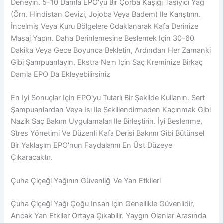
Deneyin. 5-10 Damla EPO'yu Bir Çorba Kaşığı Taşıyıcı Yağ
(örn. Hindistan Cevizi, Jojoba Veya Badem) Ile Karıştırın.
İncelmiş Veya Kuru Bölgelere Odaklanarak Kafa Derinize
Masaj Yapın. Daha Derinlemesine Beslemek Için 30-60
Dakika Veya Gece Boyunca Bekletin, Ardından Her Zamanki
Gibi Şampuanlayın. Ekstra Nem Için Saç Kreminize Birkaç
Damla EPO Da Ekleyebilirsiniz.
En Iyi Sonuçlar Için EPO'yu Tutarlı Bir Şekilde Kullanın. Sert
Şampuanlardan Veya Isı Ile Şekillendirmeden Kaçınmak Gibi
Nazik Saç Bakım Uygulamaları Ile Birleştirin. İyi Beslenme,
Stres Yönetimi Ve Düzenli Kafa Derisi Bakımı Gibi Bütünsel
Bir Yaklaşım EPO'nun Faydalarını En Üst Düzeye
Çıkaracaktır.
Çuha Çiçeği Yağının Güvenliği Ve Yan Etkileri
Çuha Çiçeği Yağı Çoğu Insan Için Genellikle Güvenlidir,
Ancak Yan Etkiler Ortaya Çıkabilir. Yaygın Olanlar Arasında