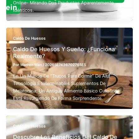
Online- Mirando Dos Productos Aparentemente
Idénticos.
Caldo De Huesos
Caldo De Huesos Y Sueño: ¿Funciona
Realmente?
Por
Warren Wan
/
20265E7436702765E5
En Un Mundo De “trucos Para Dormir” De Alta
Tecnología E Interminables Suplementos De
Melatonina, Un Antiguo Alimento Básico Culinario
Está Resurgiendo De Forma Sorprendente.
Caldo De Huesos
Descubre Los Beneficios Del Caldo De