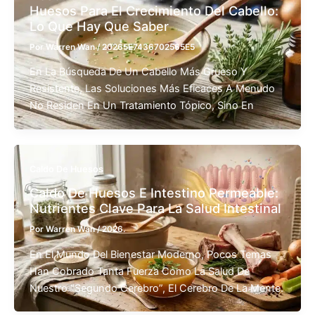
Huesos Para El Crecimiento Del Cabello:
Lo Que Hay Que Saber
Por
Warren Wan
/
20265E7436702565E5
En La Búsqueda De Un Cabello Más Grueso Y
Resistente, Las Soluciones Más Eficaces A Menudo
No Residen En Un Tratamiento Tópico, Sino En
Caldo De Huesos
Caldo De Huesos E Intestino Permeable:
Nutrientes Clave Para La Salud Intestinal
Por
Warren Wan
/
2026.
En El Mundo Del Bienestar Moderno, Pocos Temas
Han Cobrado Tanta Fuerza Como La Salud De
Nuestro “segundo Cerebro”, El Cerebro De La Mente.