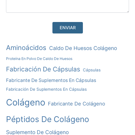
A
Aminoácidos
Caldo De Huesos Colágeno
L
Proteína En Polvo De Caldo De Huesos
T
Fabricación De Cápsulas
Cápsulas
E
R
Fabricante De Suplementos En Cápsulas
N
Fabricación De Suplementos En Cápsulas
A
Colágeno
Fabricante De Colágeno
T
I
Péptidos De Colágeno
V
Suplemento De Colágeno
A