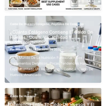
Variedad De
,
Caldo De Huesos Colágeno
Péptidos De Colágeno
¿Cuánto Colágeno Contiene El Caldo De
Huesos? Dosis, Variabilidad Y
Biodisponibilidad
Por
Warren Wan
/
4 De Junio De 2026
En El Mundo De La Nutrición Funcional Y Los
Suplementos Dietéticos, Pocas Tendencias Han
Experimentado Un Renacimiento Como El Caldo De
Huesos. Anunciado
Caldo De Huesos
Diferencia Entre El Caldo De Huesos Y El