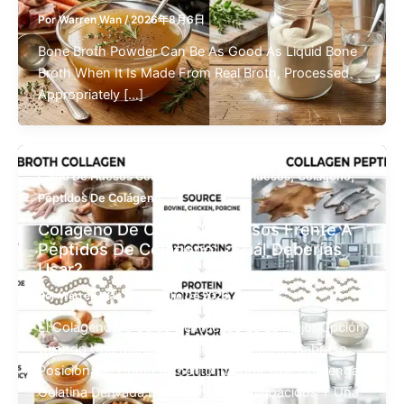
Por
Warren Wan
/
2026年8月6日
Bone Broth Powder Can Be As Good As Liquid Bone
Broth When It Is Made From Real Broth, Processed
Appropriately […]
,
,
,
Caldo De Huesos Colágeno
Caldo De Huesos
Colágeno
Péptidos De Colágeno
Colágeno De Caldo De Huesos Frente A
Péptidos De Colágeno: ¿cuál Deberías
Usar?
Por
Warren Wan
/
3 De Julio De 2026
El Colágeno De Caldo De Huesos Es La Mejor Opción
Cuando Una Marca Busca Un Ingrediente Sabroso,
Posicionado Como Alimento Integral, Que Contenga
Gelatina Derivada Del Colágeno, Aminoácidos Y Una