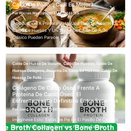
Caldo De Pollo: ¿Cuál Es Mejor?
Por
Warren Wan
/
2026E7446701465E5
Introducción A Primera Vista, Una Taza Humeante De
Caldo De Huesos Y Un Tazón De Caldo De Pollo
Clásico Pueden Parecer Casi
,
,
Caldo De Hueso De Vacuno
Caldo De Huesos
Caldo De
,
,
Huesos Colágeno
Proteína De Caldo De Huesos
Caldo De
Huesos De Pollo
Colágeno De Caldo Óseo Frente A
Proteína De Caldo Óseo: El
Enfrentamiento Definitivo Entre Expertos
Por
Jiang, Xu
/
2026E7436702965E5
Imagínese Esto: Estás De Pie En El Pasillo De Comida
Sana -o Navegando Sin Parar Por Una Tienda