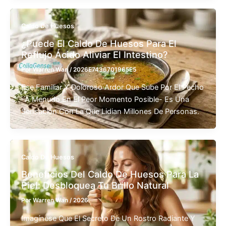
Caldo De Huesos
¿Puede El Caldo De Huesos Para El
Reflujo Ácido Aliviar El Intestino?
Por
Warren Wan
/
2026E7436701965E5
Ese Familiar Y Doloroso Ardor Que Sube Por El Pecho
-a Menudo En El Peor Momento Posible- Es Una
Sensación Con La Que Lidian Millones De Personas.
Caldo De Huesos
Beneficios Del Caldo De Huesos Para La
Piel: Desbloquea Tu Brillo Natural
Por
Warren Wan
/
2026.
Imagínese Que El Secreto De Un Rostro Radiante Y