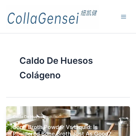
Caldo De Huesos
Colágeno
Caldo De Huesos
Bone Broth Powder Vs Liquid: Is
Powdered Bone Broth Just As Good?