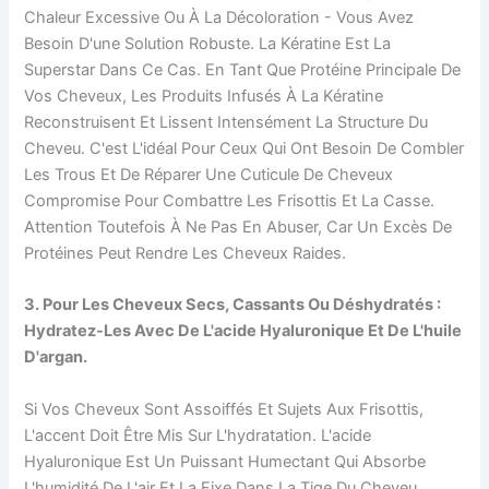
Chaleur Excessive Ou À La Décoloration - Vous Avez
Besoin D'une Solution Robuste. La Kératine Est La
Superstar Dans Ce Cas. En Tant Que Protéine Principale De
Vos Cheveux, Les Produits Infusés À La Kératine
Reconstruisent Et Lissent Intensément La Structure Du
Cheveu. C'est L'idéal Pour Ceux Qui Ont Besoin De Combler
Les Trous Et De Réparer Une Cuticule De Cheveux
Compromise Pour Combattre Les Frisottis Et La Casse.
Attention Toutefois À Ne Pas En Abuser, Car Un Excès De
Protéines Peut Rendre Les Cheveux Raides.
3. Pour Les Cheveux Secs, Cassants Ou Déshydratés :
Hydratez-Les Avec De L'acide Hyaluronique Et De L'huile
D'argan.
Si Vos Cheveux Sont Assoiffés Et Sujets Aux Frisottis,
L'accent Doit Être Mis Sur L'hydratation. L'acide
Hyaluronique Est Un Puissant Humectant Qui Absorbe
L'humidité De L'air Et La Fixe Dans La Tige Du Cheveu,