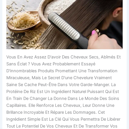
Vous En Avez Assez D'avoir Des Cheveux Secs, Abîmés Et
Sans Éclat ? Vous Avez Probablement Essayé
D'innombrables Produits Promettant Une Transformation
Miraculeuse, Mais Le Secret D'une Chevelure Vraiment
Saine Se Cache Peut-Être Dans Votre Garde-Manger. La
Protéine De Riz Est Un Ingrédient Naturel Puissant Qui Est
En Train De Changer La Donne Dans Le Monde Des Soins
Capillaires. Elle Renforce Les Cheveux, Leur Donne Une
Brillance Incroyable Et Répare Les Dommages. Cet
Ingrédient Simple Est La Clé Qui Vous Permettra De Libérer
Tout Le Potentiel De Vos Cheveux Et De Transformer Vos