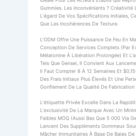
Idéale Pour Les Acteurs Établis Qui Rep
Gummies. Les Inconvénients ? Créativité
L'égard De Vos Spécifications Initiales, 
Que Les Incohérences De Texture.
L'ODM Offre Une Puissance De Feu En Mat
Conception De Services Complets (par 
Mélatonine À Libération Prolongée) Et L'
Tels Que Gensei, Il Convient Aux Lancem
Il Faut Compter 8 À 12 Semaines Et $0,1
Des Frais Initiaux Plus Élevés Et Une Per
Gonflement De La Qualité De Fabrication
L'étiquette Privée Excelle Dans La Rapi
L'exclusivité De La Marque Avec Un Mini
Faibles MOQ (aussi Bas Que 5 000 Via Gen
Lancent Des Suppléments Gommeux Sou
Mâcher Immunitaires À Base De Baies De S