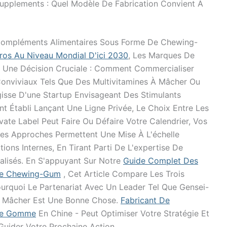
pplements : Quel Modèle De Fabrication Convient À
Compléments Alimentaires Sous Forme De Chewing-
uros Au Niveau Mondial D'ici 2030
, Les Marques De
À Une Décision Cruciale : Comment Commercialiser
Conviviaux Tels Que Des Multivitamines À Mâcher Ou
isse D'une Startup Envisageant Des Stimulants
nt Établi Lançant Une Ligne Privée, Le Choix Entre Les
te Label Peut Faire Ou Défaire Votre Calendrier, Vos
Ces Approches Permettent Une Mise À L'échelle
ions Internes, En Tirant Parti De L'expertise De
alisés. En S'appuyant Sur Notre
Guide Complet Des
De Chewing-Gum
, Cet Article Compare Les Trois
urquoi Le Partenariat Avec Un Leader Tel Que Gensei-
À Mâcher Est Une Bonne Chose.
Fabricant De
 De Gomme
En Chine - Peut Optimiser Votre Stratégie Et
Guider Votre Prochaine Action.