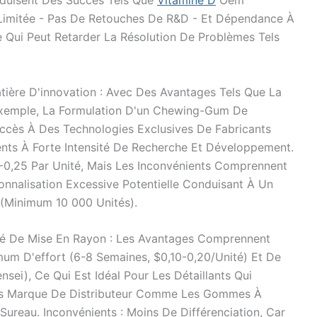
roduisent Des Succès Tels Que
Vitamine D
Oem
 Limitée - Pas De Retouches De R&D - Et Dépendance À
Ce Qui Peut Retarder La Résolution De Problèmes Tels
ière D'innovation : Avec Des Avantages Tels Que La
Exemple, La Formulation D'un Chewing-Gum De
accès À Des Technologies Exclusives De Fabricants
ents À Forte Intensité De Recherche Et Développement.
5-0,25 Par Unité, Mais Les Inconvénients Comprennent
sonnalisation Excessive Potentielle Conduisant À Un
 (minimum 10 000 Unités).
dité De Mise En Rayon : Les Avantages Comprennent
mum D'effort (6-8 Semaines, $0,10-0,20/unité) Et De
sei), Ce Qui Est Idéal Pour Les Détaillants Qui
s Marque De Distributeur Comme Les Gommes À
ureau. Inconvénients : Moins De Différenciation, Car