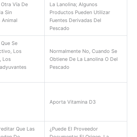
 Otra Vía De
La Lanolina; Algunos
a Sin
Productos Pueden Utilizar
 Animal
Fuentes Derivadas Del
Pescado
e Que Se
ctivo, Los
Normalmente No, Cuando Se
, Los
Obtiene De La Lanolina O Del
oadyuvantes
Pescado
Aporta Vitamina D3
editar Que Las
¿Puede El Proveedor
ceden De
Documentar El Origen, La