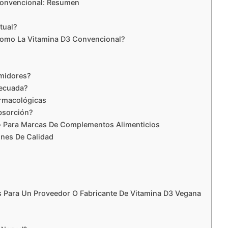
Convencional: Resumen
tual?
Como La Vitamina D3 Convencional?
umidores?
decuada?
armacológicas
bsorción?
o» Para Marcas De Complementos Alimenticios
ones De Calidad
s Para Un Proveedor O Fabricante De Vitamina D3 Vegana