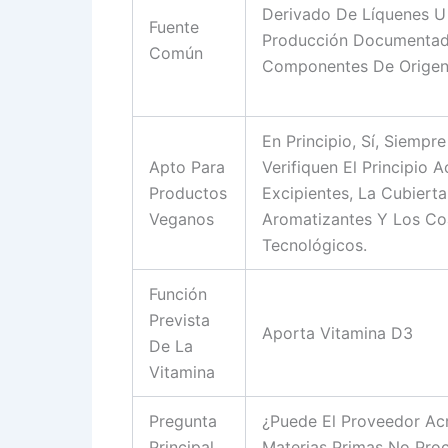
Derivado De Líquenes U
Fuente
Producción Documentad
Común
Componentes De Origen
En Principio, Sí, Siempr
Apto Para
Verifiquen El Principio A
Productos
Excipientes, La Cubierta
Veganos
Aromatizantes Y Los C
Tecnológicos.
Función
Prevista
Aporta Vitamina D3
De La
Vitamina
Pregunta
¿Puede El Proveedor Acr
Principal
Materias Primas No Pro