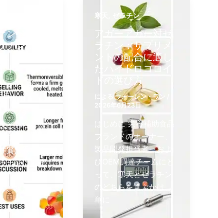
,
,
ン
ゼラチン
寒天
ゼラチン
ゲンペプチ
アガーアガー対ゼ
ラチン：違
ラチン：サプリメ
途、および
ントの配合に適し
イド
たハイドロコロイ
ドの選び方
ォーレン・ワン
/
1日
による
ウォーレン・ワン
/
2026年6月23日
ンペプチドと
はじめに 栄養補助食品
はどちらもコ
ブランドのオーナー、
に由来します
製品開発担当者、およ
性質は異なり
びOEM調達チームにと
ラチンは部分
って、寒天とゼラチン
されたコラー
のどちらを選ぶかは、
り、水に溶け
単に