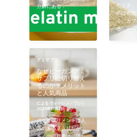
たとき、
分解にある：
のは有効
く、カプ
る。.
グミサプリ
なぜビーガングミ
サプリに切り替え
るのか？メリット
と人気商品
による
ウォーレン・ワン
/
2025年11月7日
グミサプリメントは人
気のある選択肢だが、
多くの消費者は「隠れ