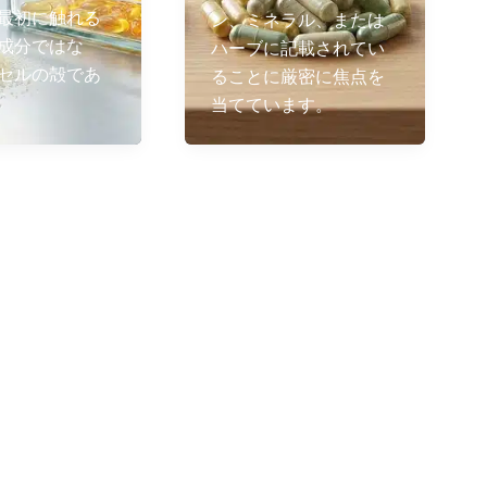
最初に触れる
ン、ミネラル、または
成分ではな
ハーブに記載されてい
セルの殻であ
ることに厳密に焦点を
当てています。