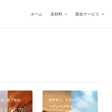
ホーム
原材料
製造サービス
,
,
,
ェル
カプセル
ゼラチン
コラーゲン
コラ
ーゲンペプチド
ジェルとカ