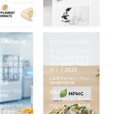
ェル用ゼラチン供
サプリメント・カプセル
サプリメントのカ
プセルは何ででき
ジェル用ゼ
ているのか？完全
供給業者ガ
ガイド2025
栄養補助食
高品質ゼラ
による
ウォーレン・ワン
/
調達
2025年11月21日
ォーレン・ワン
/
栄養表示ラベルをチェ
月18日
ックするとき、私たち
ソフトジェル
のほとんどは、有効成
ントを手にし
分、つまり、ビタミ