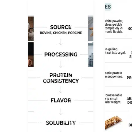
ボーン・ブロス・コラーゲ
コラーゲ
,
,
ン
ボーン ブロス​
コラー
コラー
,
ゲン
コラーゲンペプチド
ドとゼ
い、用
骨スープ由来のコ
配合ガ
ラーゲン Vs コラ
ーゲンペプチド：
による
ウ
どちらを選ぶべ
2026年7月
き？
コラーゲ
による
ウォーレン・ワン
/
ゼラチン
2026年7月3日
ラーゲン
骨スープ由来のコラー
が、その
ゲンは、コラーゲン由
ます。ゼ
来のゼラチン、アミノ
加水分解
酸、およびさまざまな
ゲンであ
成分を含み、風味豊か
る
で「ホールフード」を