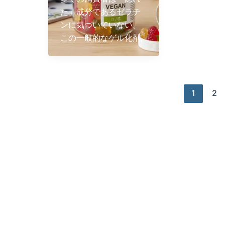
た」成分であるゼラチ
ンに気づいていない。
この一般的なゲル化剤,
1
2