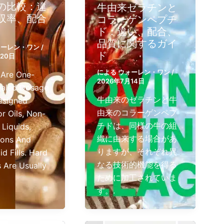
の比較：違
牛由来ゼラチンと
収率、配合
コラーゲンペプチ
ド：違い、配合、
品質に関するガイ
ォーレン・ワン
/
ド
月20日
による
ウォーレン・ワン
/
 Are One-
2026年7月14日
ealed Dosage
牛由来のゼラチンと牛
esigned
由来のコラーゲンペプ
or Oils, Non-
チドは、同様の牛の組
Liquids,
織に由来する場合があ
ions And
りますが、それぞれ異
d Fills. Hard
なる技術的機能を得る
 Are Usually
ために加工されていま
す。.