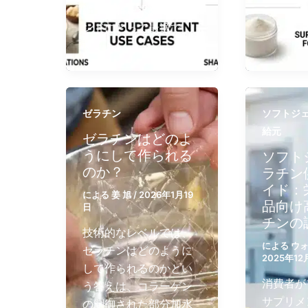
謳う原料を求めるブラ
ンドにとって最適で
す。
ゼラチン
ソフトジ
給元
ゼラチンはどのよ
うにして作られる
ソフト
のか？
ラチン
イド：
による
姜 旭
/
2026年1月19
品向け
日
チンの
技術的なレベルでは、
による
ウ
ゼラチンはどのように
2025年12
して作られるのかとい
消費者が
う答えは、コラーゲン
サプリメ
の制御された部分加水