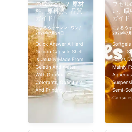
の成分とは？ 原材
プセル
料、原料源、品質
い、吸
ガイド
ガイド
による
ウォーレン・ワン
/
による
ウ
2026年7月24日
2026年7
Quick Answer A Hard
Softgels
Gelatin Capsule Shell
Piece, S
Is Usually Made From
Forms D
Gelatin And Water,
Mainly F
With Optional
Aqueous 
Colorants, Opacifiers
Suspens
And Printing […]
Semi-Soli
Capsules