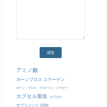
そ
アミノ酸
れ
ボーンブロス コラーゲン
に
ボーン・ブロス・プロテイン・パウダー
代
カプセル製造
カプセル
わ
サプリメント OEM
る