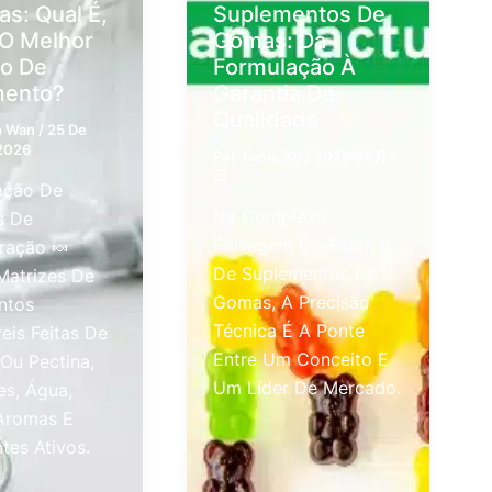
as: Qual É,
Suplementos De
 O Melhor
Gomas: Da
o De
Formulação À
mento?
Garantia De
Qualidade
n Wan
/
25 De
2026
Por
Jiang, Xu
/
2026年5月4
日
ção De
Na Complexa
s De
Paisagem Do Fabrico
ração 🍬
De Suplementos De
Matrizes De
Gomas, A Precisão
ntos
Técnica É A Ponte
eis Feitas De
Entre Um Conceito E
 Ou Pectina,
Um Líder De Mercado.
s, Água,
Aromas E
ntes Ativos.