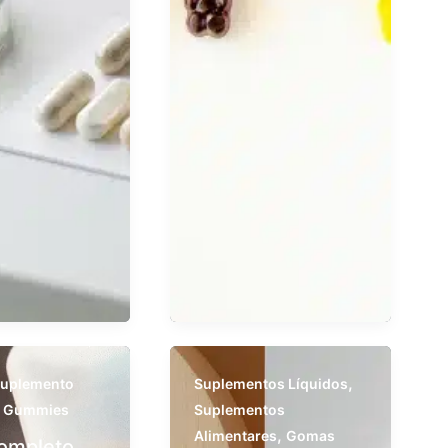
,
uplemento
Suplementos Líquidos
r Gummies
Suplementos
,
Alimentares
Gomas
ompleto