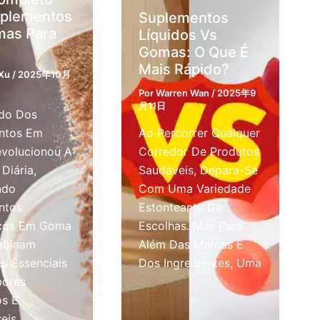
uplementos
Suplementos
mas Para
Líquidos Vs
Gomas: O Que É
Mais Rápido?
 Xu
/
2025年10月
Por
Warren Wan
/
2025年9
月11日
do Dos
ntos Em
Ao Percorrer Qualquer
volucionou A
Corredor De Produtos
Diária,
Saudáveis, Depara-Se
ndo
Com Uma Variedade
ntos
Estonteante De
icos Em Goma
Escolhas. Mas Para
mbinam
Além Das Marcas E
es Essenciais
Dos Ingredientes, Uma
ores
os E
eis.