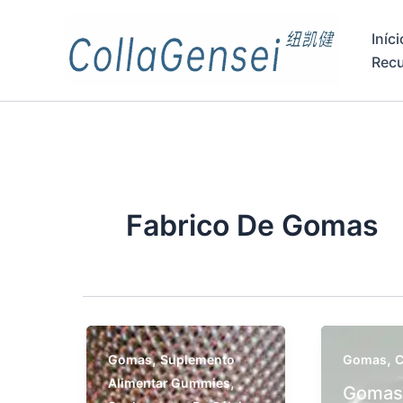
Iníci
Rec
Fabrico De Gomas
,
,
Gomas
Suplemento
Gomas
C
,
Alimentar Gummies
Gomas