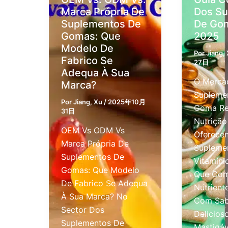
Marca Própria De
Dos S
Suplementos De
De Go
Gomas: Que
2025
Modelo De
Por
Jiang,
Fabrico Se
27日
Adequa À Sua
O Merca
Marca?
Supleme
Por
Jiang, Xu
/
2025年10月
Goma Re
31日
Nutrição 
OEM Vs ODM Vs
Oferece
Marca Própria De
Supleme
Suplementos De
Vitamín
Gomas: Que Modelo
Que Co
De Fabrico Se Adequa
Nutrient
À Sua Marca? No
Com Sab
Sector Dos
Delicios
Suplementos De
Mastigáv