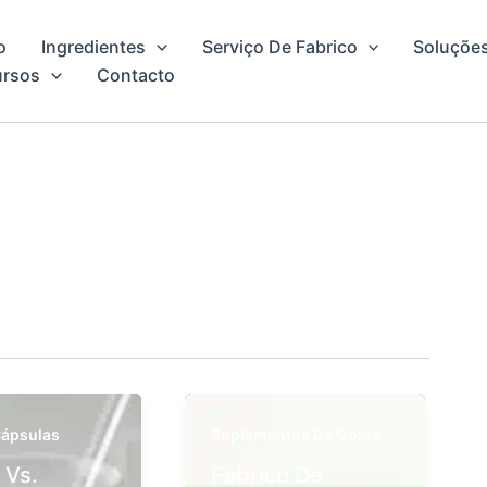
o
Ingredientes
Serviço De Fabrico
Soluções
ursos
Contacto
ápsulas
Suplementos De Goma
 Vs.
Fabrico De