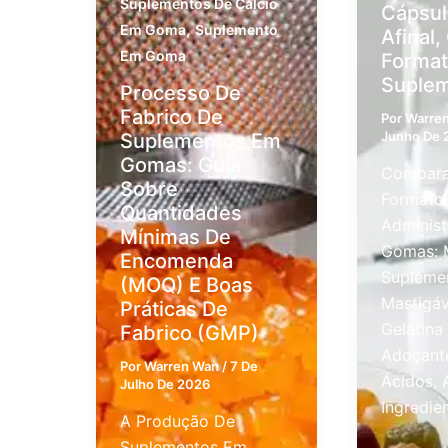
Suplementos De Cálcio
Cápsul
,
Em Goma
Suplemento
Afinal,
Em Goma
Format
Suple
Processo De
Fabrico De
Por
Warre
Junho De 
Suplementos Em
Gomas: Guia
Compara
Sobre
Formato
Quantidades
Administ
Mínimas De
Gomas: 
Encomenda
Supleme
(MOQ) E Boas
Mastigáv
Práticas De
Gelatina
Fabrico (GMP)
Adoçante
Por
Warren Wan
/
7 De
Ácidos, 
Julho De 2026
Ingredie
A Produção De
Suplementos Em