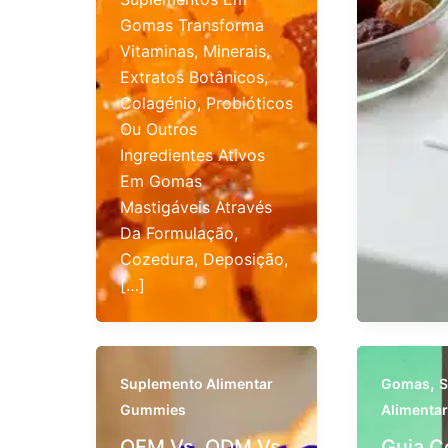
Gomas Transforma
Vitaminas, Minerais,
Extratos Botânicos,
Colagénio, Probióticos
Ou Outros
Ingredientes Ativos
Em Gomas
Mastigáveis Através
Da Formulação,
Cozedura, Deposição,
[…]
,
Suplemento Alimentar
Gomas
S
Gummies
Alimenta
OEM Vs. ODM Vs.
Guia C