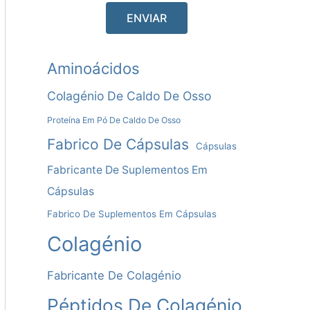
A
Aminoácidos
L
Colagénio De Caldo De Osso
T
Proteína Em Pó De Caldo De Osso
E
Fabrico De Cápsulas
Cápsulas
R
Fabricante De Suplementos Em
N
Cápsulas
A
Fabrico De Suplementos Em Cápsulas
T
Colagénio
I
V
Fabricante De Colagénio
A
Péptidos De Colagénio
: