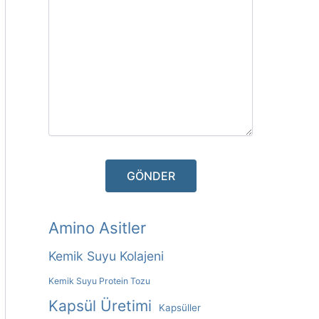
A
Amino Asitler
L
Kemik Suyu Kolajeni
T
Kemik Suyu Protein Tozu
E
Kapsül Üretimi
Kapsüller
R