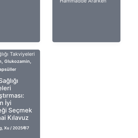
Hammadde Ararken
,
,
n
Glukozamin
apsüller
Sağlığı
leri
ştırması:
 İyi
eği Seçmek
hai Kılavuz
g, Xu
/
2025年7