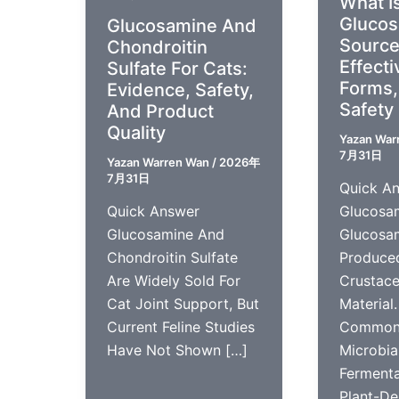
What I
Gluco
Glucosamine And
Source
Chondroitin
Effect
Sulfate For Cats:
Forms,
Evidence, Safety,
Safety
And Product
Quality
Yazan
War
7月31日
Yazan
Warren Wan
/
2026年
7月31日
Quick A
Quick Answer
Glucosam
Glucosamine And
Glucosa
Chondroitin Sulfate
Produce
Are Widely Sold For
Crustace
Cat Joint Support, But
Material. 
Current Feline Studies
Commonl
Have Not Shown […]
Microbia
Fermenta
Plant-De