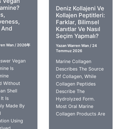
s Vegan
samine?
Deniz Kollajeni Ve
s,
Kollajen Peptitleri:
iveness,
Farklar, Bilimsel
 And
Kanıtlar Ve Nasıl
Seçim Yapmalı?
ren Wan
/
2026年
Yazan
Warren Wan
/
24
Temmuz 2026
nswer Vegan
Marine Collagen
ine Is
Describes The Source
mine
Of Collagen, While
d Without
Collagen Peptides
an Shell
Describe The
It Is
Hydrolyzed Form.
y Made By
Most Oral Marine
l
Collagen Products Are
tion Using
rived