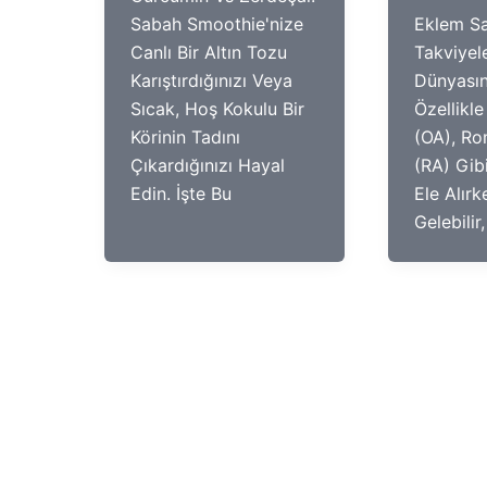
Sabah Smoothie'nize
Eklem Sa
Canlı Bir Altın Tozu
Takviyele
Karıştırdığınızı Veya
Dünyası
Sıcak, Hoş Kokulu Bir
Özellikle
Körinin Tadını
(OA), Ro
Çıkardığınızı Hayal
(RA) Gib
Edin. İşte Bu
Ele Alırk
Gelebilir,