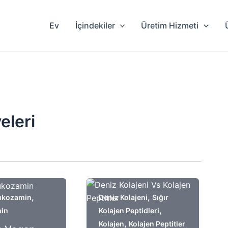
Ev
İçindekiler
Üretim Hizmeti
eleri
,
,
ukozamin
Deniz Kolajeni
Sığır
,
in
Kolajen Peptidleri
,
Kolajen
Kolajen Peptitler