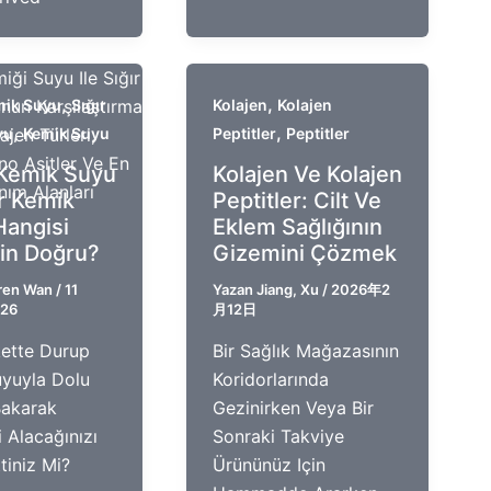
,
,
mik Suyu
Sığır
Kolajen
Kolajen
,
,
yu
Kemik Suyu
Peptitler
Peptitler
Kemik Suyu
Kolajen Ve Kolajen
ır Kemik
Peptitler: Cilt Ve
Hangisi
Eklem Sağlığının
çin Doğru?
Gizemini Çözmek
ren Wan
/
11
Yazan
Jiang, Xu
/
2026年2
026
月12日
ette Durup
Bir Sağlık Mağazasının
yuyla Dolu
Koridorlarında
Bakarak
Gezinirken Veya Bir
 Alacağınızı
Sonraki Takviye
tiniz Mi?
Ürününüz Için