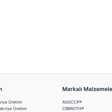
m
Markalı Malzemele
viye Üretimi
AGGCCP®
akviye Üretimi
CBBROTH®