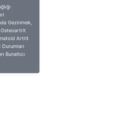
ğlığı
ri
nda Gezinmek,
 Osteoartrit
matoid Artrit
i Durumları
en Bunaltıcı