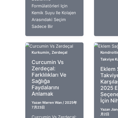
Formülatörleri Için
Kemik Suyu Ile Kolajen
Arasındaki Seçim
Sadece Bir
,
Kurkumin
Zerdeçal
Kondroiti
Takviye K
Curcumin Vs
Zerdeçal:
Eklem 
Farklılıkları Ve
Takviye
Sağlığa
Karşıla
Faydalarını
2025 En
Anlamak
Seçen
İçin Ni
Yazan
Warren Wan
/
2025年
7月23日
Yazan
Jian
月2日
Curcumin Vs Zerdeçal: