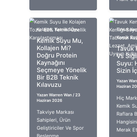
,
Kolajen
Kemik Suyu
Tavuk Ke
Kemik Su
Kemik Suyu Mu,
Kollajen Mi?
Tavuk 
Doğru Protein
Vs Sığ
Kaynağını
Suyu: 
Seçmeye Yönelik
Sizin İ
Bir B2B Teknik
Yazan
War
Kılavuzu
Haziran 2
Yazan
Warren Wan
/
23
Hiç Mark
Haziran 2026
Kemik Su
Takviye Markası
Raflara 
Sahipleri, Ürün
Hangisini
Geliştiriciler Ve Spor
Merak Et
Beslenme