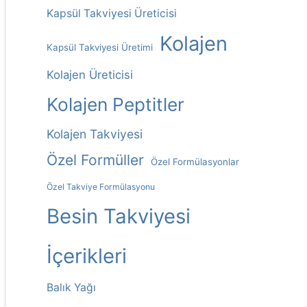
Kapsül Takviyesi Üreticisi
N
Kolajen
A
Kapsül Takviyesi Üretimi
T
Kolajen Üreticisi
I
Kolajen Peptitler
V
E
Kolajen Takviyesi
:
Özel Formüller
Özel Formülasyonlar
Özel Takviye Formülasyonu
Besin Takviyesi
İçerikleri
Balık Yağı