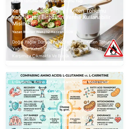
,
Keten Tohumu Yağı
Keten Tohumu Yağı
Keten Tohumu Yağı Vs Keten Tohumu
Yağı: İkisini Birbirinin Yerine Kullanabilir
Misiniz?
Yazan
Warren Wan
/
12 Haziran 2026
Doğal Yağlar Dünyasını Keşfederken, “keten Tohumu
Yağı” Ve “keten Tohumu Yağı” Terimleri Sıklıkla
Karşımıza Çıkmakta Ve Büyük
,
,
,
L-Glutamin
Amino Asitler
L-Karnitin
Özel Malzemeler
L-Glutamin Vs L-Karnitin
Yazan
Warren Wan
/
11 Haziran 2026
L-Glutamin Ve L-Karnitin: Faydaları, Farkları, Dozajı,
Güvenliği Ve Takviye Formülasyonu Kılavuzu Hızlı
Cevap: L-Glutamin, Kas Toparlanması Açısından En