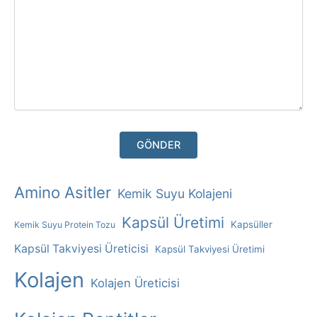
A
Amino Asitler
Kemik Suyu Kolajeni
L
Kapsül Üretimi
Kapsüller
Kemik Suyu Protein Tozu
T
E
Kapsül Takviyesi Üreticisi
Kapsül Takviyesi Üretimi
R
Kolajen
Kolajen Üreticisi
N
A