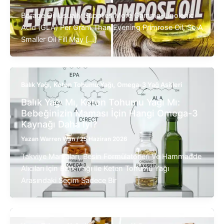
Borage Oil Usually Supplies More Gamma-Linolenic
Acid (GLA) Per Gram Than Evening Primrose Oil, So A
Smaller Oil Fill May […]
,
,
Balık Yağı
Keten Tohumu Yağı
Omega-3 Yağ Asitleri
Balık Yağı Mı, Keten Tohumu Yağı Mı:
Bebeğinizin Maması İçin Hangi Omega-3
Kaynağı Daha İyi?
Yazan
Warren Wan
/
25 Haziran 2026
Takviye Markaları, Besin Formülatörleri Ve Hammadde
Alıcıları Için Balık Yağı Ile Keten Tohumu Yağı
Arasındaki Seçim Sadece Bir