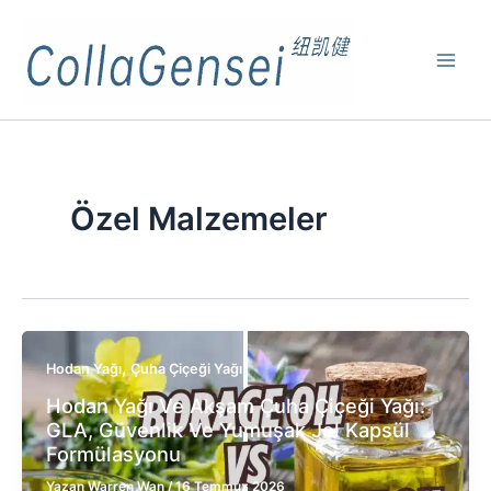
Özel Malzemeler
,
Hodan Yağı
Çuha Çiçeği Yağı
Hodan Yağı Ve Akşam Çuha Çiçeği Yağı:
GLA, Güvenlik Ve Yumuşak Jel Kapsül
Formülasyonu
Yazan
Warren Wan
/
16 Temmuz 2026