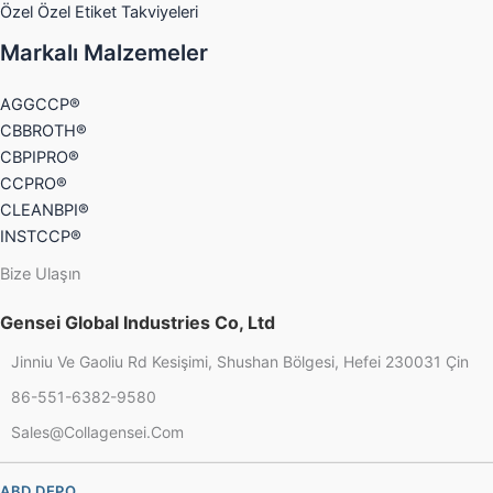
Özel Özel Etiket Takviyeleri
Markalı Malzemeler
AGGCCP®
CBBROTH®
CBPIPRO®
CCPRO®
CLEANBPI®
INSTCCP®
Bize Ulaşın
Gensei Global Industries Co, Ltd
Jinniu Ve Gaoliu Rd Kesişimi, Shushan Bölgesi, Hefei 230031 Çin
86-551-6382-9580
Sales@collagensei.com
Chinese
French
ABD DEPO