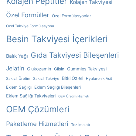
Kolajen Peptitler
Kolajen Takviyesi
T
Özel Formüller
I
Özel Formülasyonlar
F
Özel Takviye Formülasyonu
:
Besin Takviyesi İçerikleri
Gıda Takviyesi Bileşenleri
Balık Yağı
Jelatin
Glukozamin
Gummies Takviyesi
Glisin
Bitki Özleri
Sakızlı Üretim
Sakızlı Takviye
Hyaluronik Asit
Eklem Sağlığı
Eklem Sağlığı Bileşenleri
Eklem Sağlığı Takviyeleri
OEM Üretim Hizmeti
OEM Çözümleri
Paketleme Hizmetleri
Toz İmalatı