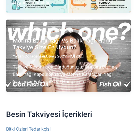
Uygun Seçenektir,
,
Morina Balığı Yağı
Balık Yağı
Morina Balığı Yağı Vs Balık Yağı: Hangi
Takviye Size En Uygun?
Yazan
Collagensei.com
/
2025年2月20日
Takviye Reyonunda Durduğunuzu, Sıra Sıra Dizilmiş
Balık Yağı Kapsüllerine Ve Morina Karaciğeri Yağı
Şişelerine Baktığınızı Ve Hangisinin
Besin Takviyesi İçerikleri
Bitki Özleri Tedarikçisi