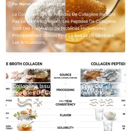
Par
Warren Wan
/
6 Juillet 2026
Le Colostrum Et Les Peptides De Collagène Ne Sont
Pas Le Même Ingrédient. Les Peptides De Collagène
Sont Des Fragments De Protéines Hydrolysées
Principalement Utilisés Pour La Beauté De L'intérieur,
Les Articulations,
,
,
,
Bouillon D'os Collagène
Bouillon D'os
Collagène
Peptides
De Collagène
Collagène Issu De Bouillon D'os Ou
Peptides De Collagène : Lequel Choisir ?
Par
Warren Wan
/
3 Juillet 2026
Le Collagène Issu De Bouillon D'os Est Idéal
Lorsqu'une Marque Recherche Un Ingrédient
Savoureux, Présenté Comme Un Aliment Complet,