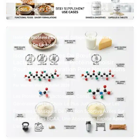
Contenant De La Gélatine Dérivée Du Collagène, Des
Acides Aminés Et Des Quantités Variables De
,
,
,
Isolat De Protéines De Bœuf
Collagène
Protéines
Protéines De Lactosérum
Isolat De Protéines De Bœuf Ou
Lactosérum : Quelle Protéine Choisir
Pour Votre Préparation Pour Nourrissons
?
Par
Warren Wan
/
3 Juillet 2026
Les Protéines De Lactosérum Constituent
Généralement Le Choix Le Plus Judicieux Pour Les
Formules Classiques De Nutrition Sportive Axées Sur
La Leucine, Les BCAA, Une Absorption Rapide Après
L'entraînement, Et