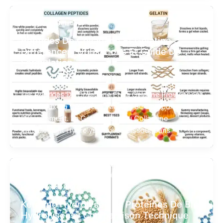
,
Collagène
Gélatine
Peptides De Collagène Et Gélatine :
Différences, Utilisations Et Guide De
Formulation
Par
Warren Wan
/
1er Juillet 2026
Les Peptides De Collagène Et La Gélatine Proviennent
Tous Deux Du Collagène, Mais Ils Se Comportent
Différemment. La Gélatine Est Du Collagène
Partiellement Hydrolysé Qui Se Dissout Dans
,
,
Collagène
Kératine Hydrolysée
Protéines De Blé
,
Hydrolysées
Protéines
Kératine Hydrolysée Vs Protéines De Blé
Hydrolysées : Comparaison Technique