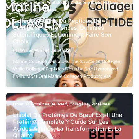
,
,
,
Collagène Marin
Peptides De Collagène Bovin
Collagène
Peptides De Collagène
Collagène Marin Ou Peptides De
Collagène : Différences, Données
Scientifiques Et Comment Faire Son
Choix
Par
Warren Wan
/
24 Juillet 2026
Marine Collagen Describes The Source Of Collagen,
While Collagen Peptides Describe The Hydrolyzed
Form. Most Oral Marine Collagen Products Are
,
,
Isolat De Protéines De Bœuf
Collagène
Protéines
L'isolat De Protéines De Bœuf Est-Il Une
Protéine Complète ? Guide Sur Les
Acides Aminés, La Transformation Et La
Qualité