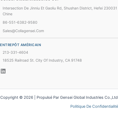
Intersection De Jinniu Et Gaoliu Rd, Shushan District, Hefei 230031
Chine
86-551-6382-9580
Chinese
Sales@collagensei.com
Thai
Arabic
ENTREPÔT AMÉRICAIN
Russian
213-331-4604
Vietnamese
18525 Railroad St. City Of Industry, CA 91748
Spanish
Turkish
Portuguese
Italian
Copyright © 2026 | Propulsé Par Gensei Global Industries Co.,Ltd
Korean
Politique De Confidentialité
Japanese