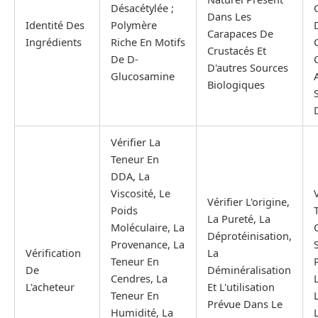
Désacétylée ;
Dans Les
Identité Des
Polymère
Carapaces De
Ingrédients
Riche En Motifs
Crustacés Et
De D-
D'autres Sources
Glucosamine
Biologiques
S
Vérifier La
Teneur En
DDA, La
Viscosité, Le
V
Vérifier L'origine,
Poids
La Pureté, La
Moléculaire, La
Déprotéinisation,
Provenance, La
S
Vérification
La
Teneur En
De
Déminéralisation
Cendres, La
L'acheteur
Et L'utilisation
Teneur En
L
Prévue Dans Le
Humidité, La
L