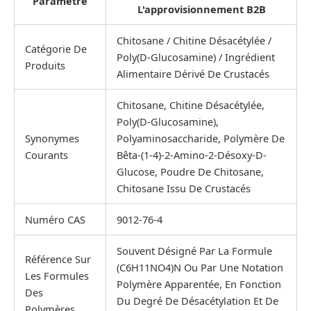
Paramètre
L'approvisionnement B2B
Chitosane / Chitine Désacétylée /
Catégorie De
Poly(D-Glucosamine) / Ingrédient
Produits
Alimentaire Dérivé De Crustacés
Chitosane, Chitine Désacétylée,
Poly(D-Glucosamine),
Synonymes
Polyaminosaccharide, Polymère De
Courants
Bêta-(1-4)-2-Amino-2-Désoxy-D-
Glucose, Poudre De Chitosane,
Chitosane Issu De Crustacés
Numéro CAS
9012-76-4
Souvent Désigné Par La Formule
Référence Sur
(C6H11NO4)n Ou Par Une Notation
Les Formules
Polymère Apparentée, En Fonction
Des
Du Degré De Désacétylation Et De
Polymères