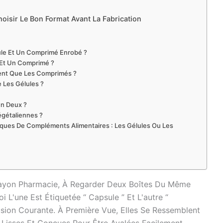
oisir Le Bon Format Avant La Fabrication
ule Et Un Comprimé Enrobé ?
t Et Un Comprimé ?
ment Que Les Comprimés ?
 Les Gélules ?
En Deux ?
égétaliennes ?
rques De Compléments Alimentaires : Les Gélules Ou Les
Rayon Pharmacie, À Regarder Deux Boîtes Du Même
'une Est Étiquetée “ Capsule ” Et L'autre “
ion Courante. À Première Vue, Elles Se Ressemblent