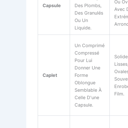
Ou Ov
Capsule
Des Plombs,
Avec 
Des Granulés
Extré
Ou Un
Arrond
Liquide.
Un Comprimé
Compressé
Solide
Pour Lui
Lisses
Donner Une
Ovales
Caplet
Forme
Souve
Oblongue
Enrob
Semblable À
Film.
Celle D'une
Capsule.