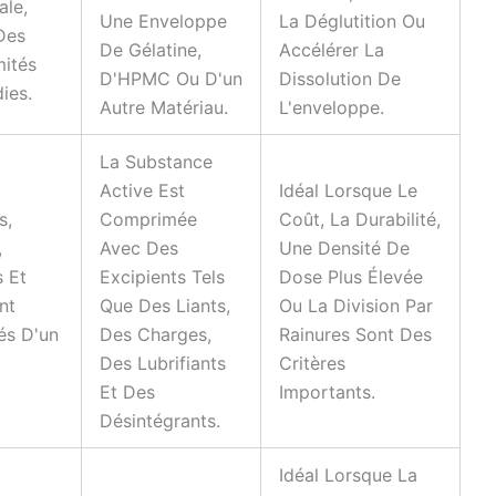
ale,
Une Enveloppe
La Déglutition Ou
Des
De Gélatine,
Accélérer La
mités
D'HPMC Ou D'un
Dissolution De
ies.
Autre Matériau.
L'enveloppe.
La Substance
Active Est
Idéal Lorsque Le
s,
Comprimée
Coût, La Durabilité,
,
Avec Des
Une Densité De
 Et
Excipients Tels
Dose Plus Élevée
nt
Que Des Liants,
Ou La Division Par
és D'un
Des Charges,
Rainures Sont Des
Des Lubrifiants
Critères
Et Des
Importants.
Désintégrants.
Idéal Lorsque La