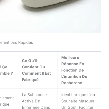
finitions Rapides
Meilleure
Ce Qu’il
Réponse En
i Ça
Contient Ou
Fonction De
mble ?
Comment Il Est
L'intention De
Fabriqué
Recherche
La Substance
Idéal Lorsque L'on
alement
Active Est
Souhaite Masquer
rique
Enfermée Dans
Un Goût, Faciliter