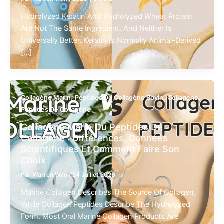
Hydrolyzed Keratin And Hydrolyzed Wheat Protein
Are Not The Same Ingredient, And Neither Is
Universally Better. Keratin Is Normally Animal-Derived
[…]
,
,
,
Collagène Marin
Peptides De Collagène Bovin
Collagène
Peptides De Collagène
Collagène Marin Ou Peptides De
Collagène : Différences, Données
Scientifiques Et Comment Faire Son
Choix
Par
Warren Wan
/
24 Juillet 2026
Marine Collagen Describes The Source Of Collagen,
While Collagen Peptides Describe The Hydrolyzed
Form. Most Oral Marine Collagen Products Are