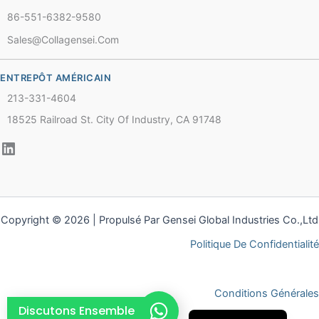
86-551-6382-9580
Chinese
Sales@collagensei.com
Thai
Arabic
ENTREPÔT AMÉRICAIN
Russian
213-331-4604
Vietnamese
18525 Railroad St. City Of Industry, CA 91748
Spanish
Turkish
Portuguese
Italian
Copyright © 2026 | Propulsé Par Gensei Global Industries Co.,Ltd
Korean
Politique De Confidentialité
Japanese
German
Conditions Générales
English
Discutons Ensemble