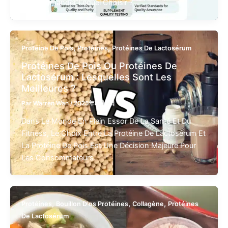
Vous Demander Lequel Choisir ?
,
,
Protéine De Pois
Protéines
Protéines De Lactosérum
Protéines De Pois Ou Protéines De
Lactosérum : Lesquelles Sont Les
Meilleures ?
Par
Warren Wan
/
2025年8月8日
Dans Le Monde En Plein Essor De La Santé Et Du
Fitness, Le Choix Entre La Protéine De Lactosérum Et
La Protéine De Pois Est Une Décision Majeure Pour
Les Consommateurs.
,
,
,
Protéines
Bouillon D'os Protéines
Collagène
Protéines
De Lactosérum