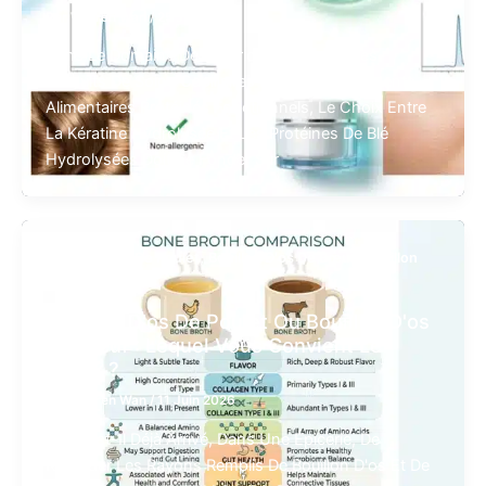
Par
Warren Wan
/
25 Juin 2026
Dans Le Domaine Des Nutricosmétiques, Des
Produits De Soins Capillaires Et Des Compléments
Alimentaires Protéinés Fonctionnels, Le Choix Entre
La Kératine Hydrolysée Et Les Protéines De Blé
Hydrolysées Doit Se Fonder Sur
,
,
Bouillon D'os De Poulet
Bouillon D'os De Bœuf
Bouillon
D'os
Bouillon D'os De Poulet Ou Bouillon D'os
De Bœuf : Lequel Vous Convient Le
Mieux ?
Par
Warren Wan
/
11 Juin 2026
Vous Est-Il Déjà Arrivé, Dans Une Épicerie, De
Regarder Les Rayons Remplis De Bouillon D'os Et De