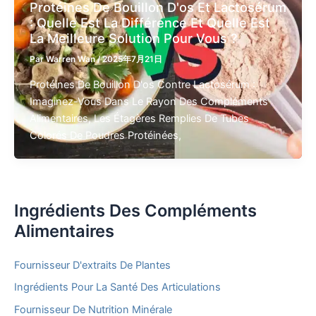
Protéines De Bouillon D'os Et Lactosérum
: Quelle Est La Différence Et Quelle Est
La Meilleure Solution Pour Vous ?
Par
Warren Wan
/
2025年7月21日
Protéines De Bouillon D'os Contre Lactosérum :
Imaginez-Vous Dans Le Rayon Des Compléments
Alimentaires, Les Étagères Remplies De Tubes
Colorés De Poudres Protéinées,
Ingrédients Des Compléments
Alimentaires
Fournisseur D'extraits De Plantes
Ingrédients Pour La Santé Des Articulations
Fournisseur De Nutrition Minérale