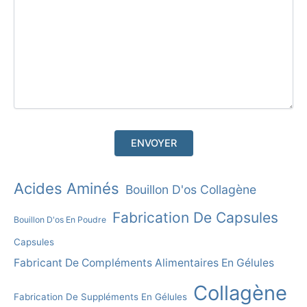
A
Acides Aminés
Bouillon D'os Collagène
L
Fabrication De Capsules
Bouillon D'os En Poudre
T
E
Capsules
R
Fabricant De Compléments Alimentaires En Gélules
N
Collagène
Fabrication De Suppléments En Gélules
A