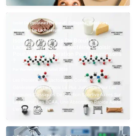
,
,
,
Isolat De Protéines De Bœuf
Collagène
Protéines
Protéines De Lactosérum
Isolat De Protéines De Bœuf Ou
Lactosérum : Quelle Protéine Choisir
Pour Votre Préparation Pour Nourrissons
?
Par
Warren Wan
/
3 Juillet 2026
Les Protéines De Lactosérum Constituent
Généralement Le Choix Le Plus Judicieux Pour Les
Formules Classiques De Nutrition Sportive Axées Sur
La Leucine, Les BCAA, Une Absorption Rapide Après
L'entraînement, Et