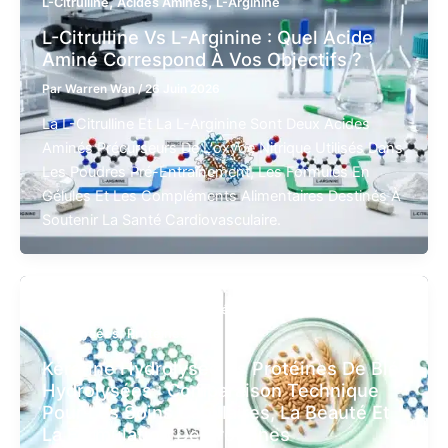
,
,
L-Citrulline
Acides Aminés
L-Arginine
L-Citrulline Vs L-Arginine : Quel Acide
Aminé Correspond À Vos Objectifs ?
Par
Warren Wan
/
26 Juin 2026
La L-Citrulline Et La L-Arginine Sont Deux Acides
Aminés Précurseurs De L'oxyde Nitrique Utilisés Dans
Les Poudres Pré-Entraînement, Les Formules En
Gélules Et Les Compléments Alimentaires Destinés À
Soutenir La Santé Cardiovasculaire.
,
,
Collagène
Kératine Hydrolysée
Protéines De Blé
,
Hydrolysées
Protéines
Kératine Hydrolysée Vs Protéines De Blé
Hydrolysées : Comparaison Technique
Pour Les Soins Capillaires, La Beauté Et
La Formulation De Protéines