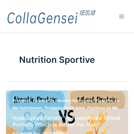
Nutrition Sportive
,
,
Protéines
Protéine De Kératine Hydrolysée
Protéines De
,
,
Blé Hydrolysées
Protéines De Kératine
Protéines De Blé
Hydrolyzed Keratin Vs Hydrolyzed Wheat
Protein: Which Is Better For Hair?
Par
Warren Wan
/
2026年8月5日