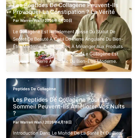
Les Peptides De Collagène Peuvent-Ils
Provoquer La Constipation ? La Vérité
Par
Warren Wan
/
2026年4月20日
Le Collagène Est Rapidement Passé Du Statut De
Secret De Beauté À Celui De Pierre Angulaire Du Bien-
Être Moderne. Des Poudres À Mélanger Aux Produits
Spécialisés À Base De Collagène, Le Collagène Est
Devenu La Pierre Angulaire Du Bien-Être Moderne.
Peptides De Collagène
Les Peptides De Collagène Pour Le
Sommeil Peuvent-Ils Améliorer Vos Nuits
?
Par
Warren Wan
/
2026年4月18日
Introduction Dans Le Monde De La Santé Et Du Bien-