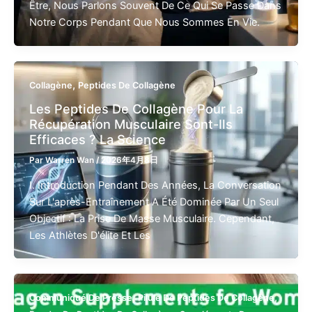
Être, Nous Parlons Souvent De Ce Qui Se Passe Dans
Notre Corps Pendant Que Nous Sommes En Vie.
,
Collagène
Peptides De Collagène
Les Peptides De Collagène Pour La
Récupération Musculaire Sont-Ils
Efficaces ? La Science
Par
Warren Wan
/
2026年4月8日
I. Introduction Pendant Des Années, La Conversation
Sur L'après-Entraînement A Été Dominée Par Un Seul
Objectif : La Prise De Masse Musculaire. Cependant,
Les Athlètes D'élite Et Les
,
,
Communiqué De Presse
Pilule De Peptides De Collagène