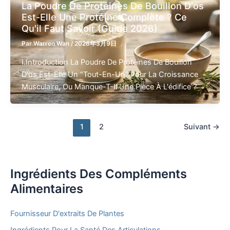
La Poudre De Protéines De Bouillon D'os
Est-Elle Une Protéine Complète ? Ce
Qu'il Faut Savoir (Guide 2026)
Par
Warren Wan
/
2026年3月9日
I.Introduction La Poudre De Protéines De Bouillon
D'os Est-Elle Un “tout-En-Un” Pour La Croissance
Musculaire, Ou Manque-T-Il Une Pièce À L'édifice ?
1
2
Suivant
→
Ingrédients Des Compléments
Alimentaires
Fournisseur D'extraits De Plantes
Ingrédients Pour La Santé Des Articulations