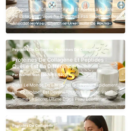
Lorsque Vous Cherchez “avant Et Après La Poudre
De Collagène”, Vous Ne Cherchez Pas Seulement Des
Anecdotes, Vous Cherchez Une Feuille De Route.
,
Peptides De Collagène
Protéines De Collagène
Protéines De Collagène Et Peptides :
Quelle Est La Différence ?
Par
Warren Wan
/
2026年4月22日
Dans Le Monde Du Bien-Être, Qui Évolue Rapidement,
Le “collagène” Est Devenu Un Nom Familier, Vanté
Comme Le Secret Ultime D'une Peau Éclatante.
Peptides De Collagène