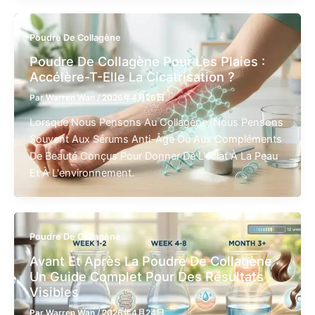
Poudre De Collagène
Poudre De Collagène Pour Les Plaies :
Accélère-T-Elle La Cicatrisation ?
Par
Warren Wan
/
2026年4月26日
Lorsque Nous Pensons Au Collagène, Nous Pensons
Souvent Aux Sérums Anti-Âge Ou Aux Compléments
De Beauté Conçus Pour Donner De L'éclat À La Peau
Et À L'environnement.
Poudre De Collagène
Avant Et Après La Poudre De Collagène :
Un Guide Complet Pour Des Résultats
Visibles
Par
Warren Wan
/
2026年4月24日