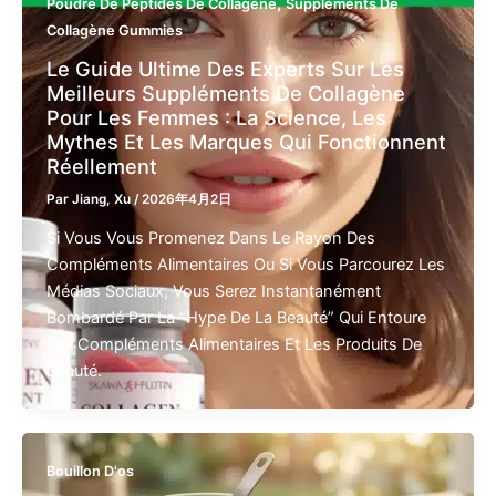
,
Poudre De Peptides De Collagène
Suppléments De
Collagène Gummies
Le Guide Ultime Des Experts Sur Les
Meilleurs Suppléments De Collagène
Pour Les Femmes : La Science, Les
Mythes Et Les Marques Qui Fonctionnent
Réellement
Par
Jiang, Xu
/
2026年4月2日
Si Vous Vous Promenez Dans Le Rayon Des
Compléments Alimentaires Ou Si Vous Parcourez Les
Médias Sociaux, Vous Serez Instantanément
Bombardé Par La “hype De La Beauté” Qui Entoure
Les Compléments Alimentaires Et Les Produits De
Beauté.
Bouillon D'os