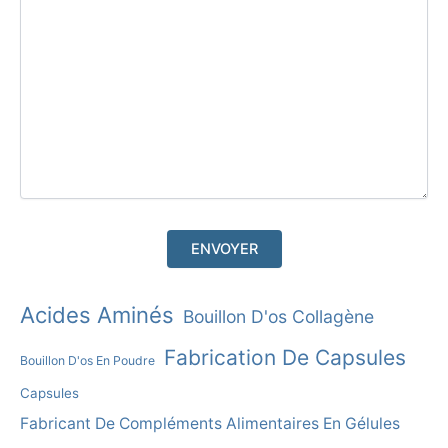
A
Acides Aminés
Bouillon D'os Collagène
L
Fabrication De Capsules
Bouillon D'os En Poudre
T
E
Capsules
R
Fabricant De Compléments Alimentaires En Gélules