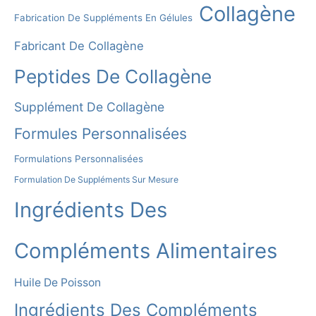
N
Collagène
Fabrication De Suppléments En Gélules
A
T
Fabricant De Collagène
I
Peptides De Collagène
V
E
Supplément De Collagène
:
Formules Personnalisées
Formulations Personnalisées
Formulation De Suppléments Sur Mesure
Ingrédients Des
Compléments Alimentaires
Huile De Poisson
Ingrédients Des Compléments