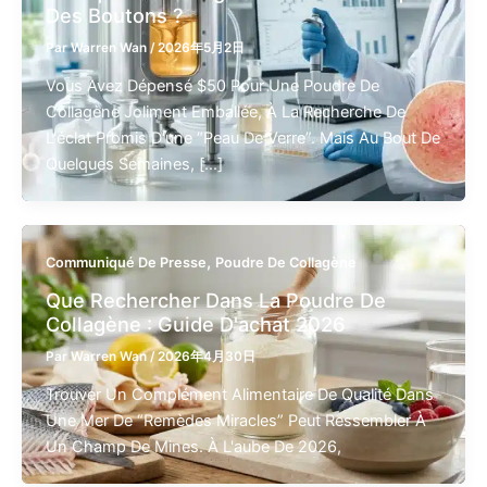
Des Boutons ?
Par
Warren Wan
/
2026年5月2日
Vous Avez Dépensé $50 Pour Une Poudre De
Collagène Joliment Emballée, À La Recherche De
L'éclat Promis D'une “peau De Verre”. Mais Au Bout De
Quelques Semaines, [...]
,
Communiqué De Presse
Poudre De Collagène
Que Rechercher Dans La Poudre De
Collagène : Guide D'achat 2026
Par
Warren Wan
/
2026年4月30日
Trouver Un Complément Alimentaire De Qualité Dans
Une Mer De “remèdes Miracles” Peut Ressembler À
Un Champ De Mines. À L'aube De 2026,