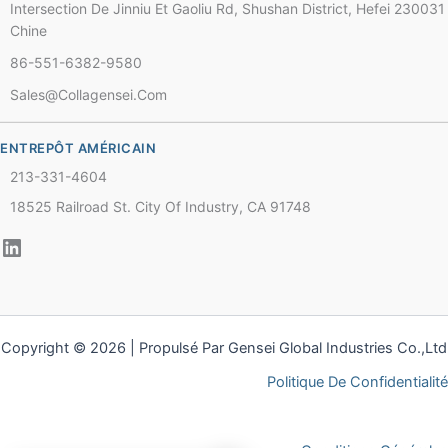
Intersection De Jinniu Et Gaoliu Rd, Shushan District, Hefei 230031
Chine
86-551-6382-9580
Chinese
Sales@collagensei.com
Thai
Arabic
ENTREPÔT AMÉRICAIN
Russian
213-331-4604
Vietnamese
18525 Railroad St. City Of Industry, CA 91748
Spanish
Turkish
Portuguese
Italian
Copyright © 2026 | Propulsé Par Gensei Global Industries Co.,Ltd
Korean
Politique De Confidentialité
Japanese
German