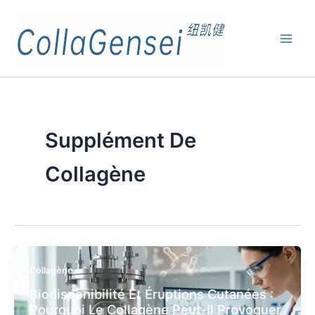
Supplément De
Collagène
Collagène
Biodisponibilité Et Éruptions Cutanées :
Pourquoi Le Collagène Peut-Il Provoquer