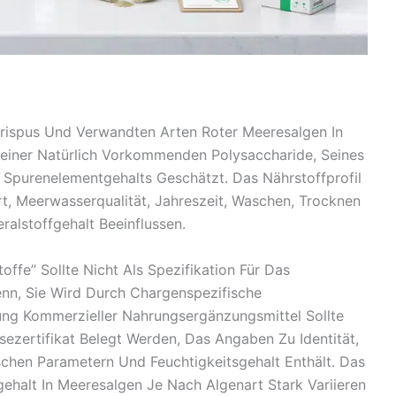
ispus Und Verwandten Arten Roter Meeresalgen In
einer Natürlich Vorkommenden Polysaccharide, Seines
 Spurenelementgehalts Geschätzt. Das Nährstoffprofil
rt, Meerwasserqualität, Jahreszeit, Waschen, Trocknen
alstoffgehalt Beeinflussen.
offe” Sollte Nicht Als Spezifikation Für Das
nn, Sie Wird Durch Chargenspezifische
ung Kommerzieller Nahrungsergänzungsmittel Sollte
sezertifikat Belegt Werden, Das Angaben Zu Identität,
schen Parametern Und Feuchtigkeitsgehalt Enthält. Das
ehalt In Meeresalgen Je Nach Algenart Stark Variieren