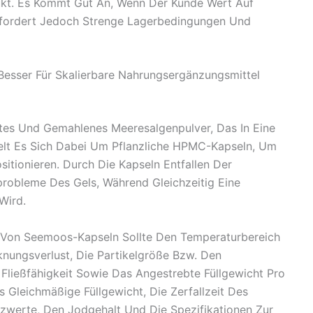
dukt. Es Kommt Gut An, Wenn Der Kunde Wert Auf
 Erfordert Jedoch Strenge Lagerbedingungen Und
Besser Für Skalierbare Nahrungsergänzungsmittel
tes Und Gemahlenes Meeresalgenpulver, Das In Eine
delt Es Sich Dabei Um Pflanzliche HPMC-Kapseln, Um
sitionieren. Durch Die Kapseln Entfallen Der
robleme Des Gels, Während Gleichzeitig Eine
Wird.
ng Von Seemoos-Kapseln Sollte Den Temperaturbereich
knungsverlust, Die Partikelgröße Bzw. Den
 Fließfähigkeit Sowie Das Angestrebte Füllgewicht Pro
as Gleichmäßige Füllgewicht, Die Zerfallzeit Des
zwerte, Den Jodgehalt Und Die Spezifikationen Zur