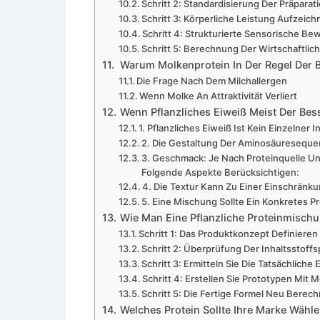
Schritt 2: Standardisierung Der Präpar
Schritt 3: Körperliche Leistung Aufzeic
Schritt 4: Strukturierte Sensorische B
Schritt 5: Berechnung Der Wirtschaftlic
Warum Molkenprotein In Der Regel Der 
Die Frage Nach Dem Milchallergen
Wenn Molke An Attraktivität Verliert
Wenn Pflanzliches Eiweiß Meist Der Bes
1. Pflanzliches Eiweiß Ist Kein Einzelner I
2. Die Gestaltung Der Aminosäuresequen
3. Geschmack: Je Nach Proteinquelle U
Folgende Aspekte Berücksichtigen:
4. Die Textur Kann Zu Einer Einschränk
5. Eine Mischung Sollte Ein Konkretes 
Wie Man Eine Pflanzliche Proteinmischu
Schritt 1: Das Produktkonzept Definieren
Schritt 2: Überprüfung Der Inhaltsstoff
Schritt 3: Ermitteln Sie Die Tatsächlich
Schritt 4: Erstellen Sie Prototypen Mit 
Schritt 5: Die Fertige Formel Neu Berec
Welches Protein Sollte Ihre Marke Wähl