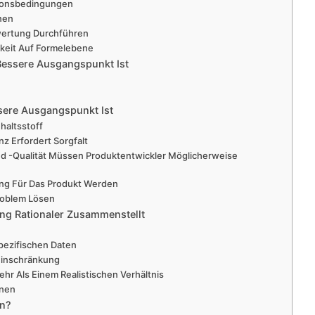
ationsbedingungen
hnen
ewertung Durchführen
hkeit Auf Formelebene
Bessere Ausgangspunkt Ist
sere Ausgangspunkt Ist
nhaltsstoff
z Erfordert Sorgfalt
nd -qualität Müssen Produktentwickler Möglicherweise
ung Für Das Produkt Werden
Problem Lösen
ng Rationaler Zusammenstellt
spezifischen Daten
e Einschränkung
Mehr Als Einem Realistischen Verhältnis
hnen
en?