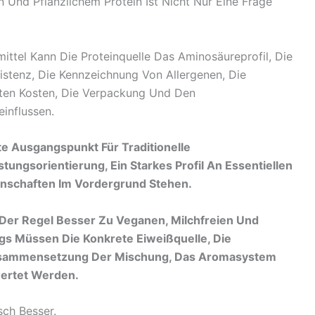
Und Pflanzlichem Protein Ist Nicht Nur Eine Frage
ttel Kann Die Proteinquelle Das Aminosäureprofil, Die
stenz, Die Kennzeichnung Von Allergenen, Die
ebten Kosten, Die Verpackung Und Den
influssen.
te Ausgangspunkt Für Traditionelle
ungsorientierung, Ein Starkes Profil An Essentiellen
nschaften Im Vordergrund Stehen.
n Der Regel Besser Zu Veganen, Milchfreien Und
ngs Müssen Die Konkrete Eiweißquelle, Die
 Zusammensetzung Der Mischung, Das Aromasystem
ertet Werden.
sch Besser.